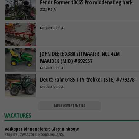
Fendt Former 10065 Pro middenafleg hark
2023, P.O.A.
GEBRUIKT, P.O.A.
JOHN DEERE X380 ZITMAAIER INCL 42M
MAAIDEK (MID) #692957
GEBRUIKT, P.O.A.
Deutz Fahr 6185 TTV trekker (STE) #779278
GEBRUIKT, P.O.A.
MEER ADVERTENTIES
VACATURES
Verkoper Binnendienst Glastuinbouw
KARO BV - ZWAAGDIJK, NOORD-HOLLAND,