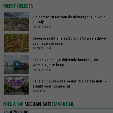
MEEST GELEZEN
‘De eerste 10 ton van de uienoogst zijn we nu
al kwijt’
GISTEREN, 09:28
Droogte raakt alle sectoren, LTO waarschuwt
voor lege schappen
GISTEREN, 11:05
Koeien van enige drijvende boerderij ter
wereld zijn te koop
GISTEREN, 12:00
Panelen houden kas koeler: ‘De eerste indruk
schrikt veel tuinders af’
05-08-2026
NIEUW OP
MECHANISATIE
MARKT.NL