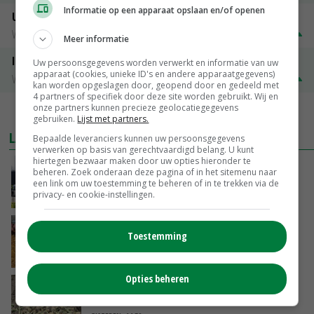
Informatie op een apparaat opslaan en/of openen
Uitbetaalprijs Van Rooi Meat
Vleesvarkens
€ 1,25
€ 0,10
Meer informatie
ISN prijs Frankrijk
Uw persoonsgegevens worden verwerkt en informatie van uw
apparaat (cookies, unieke ID's en andere apparaatgegevens)
Vleesvarkens
€ 1,78
€ 0,06
kan worden opgeslagen door, geopend door en gedeeld met
4 partners of specifiek door deze site worden gebruikt. Wij en
onze partners kunnen precieze geolocatiegegevens
MEER MARKTPRIJZEN
gebruiken.
Lijst met partners.
LAATSTE NIEUWS
Bepaalde leveranciers kunnen uw persoonsgegevens
verwerken op basis van gerechtvaardigd belang. U kunt
hiertegen bezwaar maken door uw opties hieronder te
Gemiddelde Europese melkprijs daalt licht in
beheren. Zoek onderaan deze pagina of in het sitemenu naar
juni
een link om uw toestemming te beheren of in te trekken via de
privacy- en cookie-instellingen.
GISTEREN, 17:04
Frans onderzoekcentrum bestrijkt hele
Toestemming
varkensvleesketen
GISTEREN, 15:29
Opties beheren
Emmeloord noteert eerste zaaiuien op
maximaal 20 euro