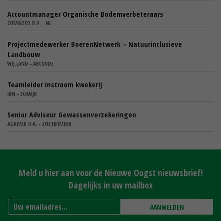
Accountmanager Organische Bodemverbeteraars
COMGOED B.V. - NL
Projectmedewerker BoerenNetwerk – Natuurinclusieve
Landbouw
WIJ.LAND - ABCOUDE
Teamleider instroom kwekerij
IBN - SCHAIJK
Senior Adviseur Gewassenverzekeringen
AGRIVER U.A. - ZOETERMEER
Meld u hier aan voor de Nieuwe Oogst nieuwsbrief!
Dagelijks in uw mailbox
AANMELDEN