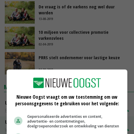
De vraag is of de varkens nog wel duur
worden
13-08-2019
10 miljoen voor collectieve promotie
varkensvlees
02-04-2019
PRRS stelt ondernemer voor lastige keuze
04-08-2018
MARKTPRIJZEN
Nieuwe Oogst vraagt om uw toestemming om uw
Uitbetaalprijs DCA BestPigletPrice
persoonsgegevens te gebruiken voor het volgende:
Biggen weekprijzen
€ 26,50
€ 0,50
Gepersonaliseerde advertenties en content,
advertentie- en contentmetingen,
Uitbetaalprijs Compaxo
doelgroepenonderzoek en ontwikkeling van diensten
Vleesvarkens
€ 1,32
€ 0,10