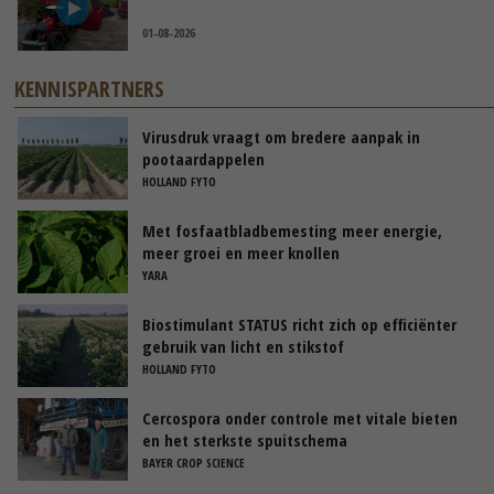
01-08-2026
KENNISPARTNERS
Virusdruk vraagt om bredere aanpak in
pootaardappelen
HOLLAND FYTO
Met fosfaatbladbemesting meer energie,
meer groei en meer knollen
YARA
Biostimulant STATUS richt zich op efficiënter
gebruik van licht en stikstof
HOLLAND FYTO
Cercospora onder controle met vitale bieten
en het sterkste spuitschema
BAYER CROP SCIENCE