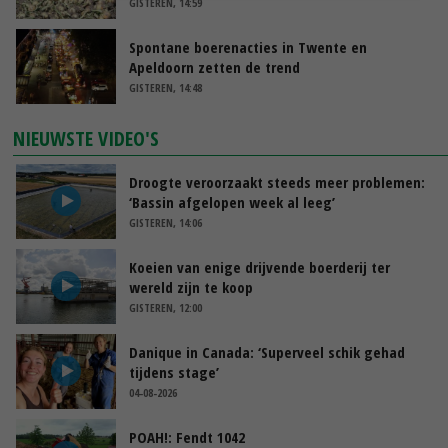
GISTEREN, 14:59
Spontane boerenacties in Twente en
Apeldoorn zetten de trend
GISTEREN, 14:48
NIEUWSTE VIDEO'S
Droogte veroorzaakt steeds meer problemen:
‘Bassin afgelopen week al leeg’
GISTEREN, 14:06
Koeien van enige drijvende boerderij ter
wereld zijn te koop
GISTEREN, 12:00
Danique in Canada: ‘Superveel schik gehad
tijdens stage’
04-08-2026
POAH!: Fendt 1042