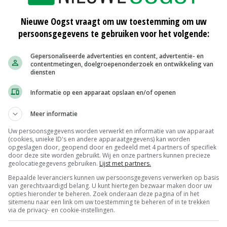
ssie nieuwe noodmaatregelen af om het plantenvirus
Nieuwe Oogst vraagt om uw toestemming om uw
er 1 november van dit jaar. Daarop vooruitlopend gaf de
persoonsgegevens te gebruiken voor het volgende:
 oktober.
Gepersonaliseerde advertenties en content, advertentie- en
contentmetingen, doelgroepenonderzoek en ontwikkeling van
sen geen gevaar voor de volksgezondheid. Wel kan het
diensten
ductieomvang in de tomatenteelt en leiden tot
chten kunnen gele en bruine vlekken hebben en kunnen
Informatie op een apparaat opslaan en/of openen
Meer informatie
Uw persoonsgegevens worden verwerkt en informatie van uw apparaat
(cookies, unieke ID's en andere apparaatgegevens) kan worden
opgeslagen door, geopend door en gedeeld met 4 partners of specifiek
door deze site worden gebruikt. Wij en onze partners kunnen precieze
geolocatiegegevens gebruiken.
Lijst met partners.
Bepaalde leveranciers kunnen uw persoonsgegevens verwerken op basis
van gerechtvaardigd belang. U kunt hiertegen bezwaar maken door uw
opties hieronder te beheren. Zoek onderaan deze pagina of in het
sitemenu naar een link om uw toestemming te beheren of in te trekken
via de privacy- en cookie-instellingen.