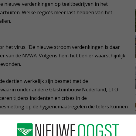
eze nieuwe verdenkingen op teeltbedrijven in het
arbuiten. Welke regio's meer last hebben van het
llen.
oor het virus. 'De nieuwe stroom verdenkingen is daar
der van de NVWA. Volgens hem hebben er waarschijnlijk
gevonden.
e dertien werkelijk zijn besmet met de
 waarin onder andere Glastuinbouw Nederland, LTO
en tijdens incidenten en crises in de
e besmetting op de hygiënemaatregelen die telers kunnen