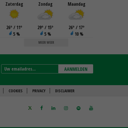
Zaterdag
Zondag
Maandag
26
°
/ 11
°
29
°
/ 15
°
26
°
/ 17
°
5 %
5 %
10 %
MEER WEER
AANMELDEN
COOKIES
PRIVACY
DISCLAIMER