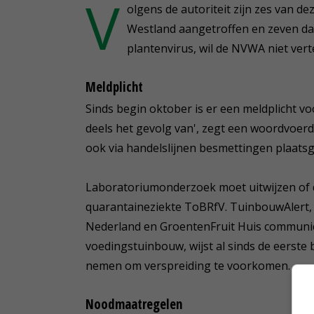
V
olgens de autoriteit zijn zes van d
Westland aangetroffen en zeven da
plantenvirus, wil de NVWA niet verte
Meldplicht
Sinds begin oktober is er een meldplicht v
deels het gevolg van', zegt een woordvoer
ook via handelslijnen besmettingen plaats
Laboratoriumonderzoek moet uitwijzen of d
quarantaineziekte ToBRfV. TuinbouwAlert,
Nederland en GroentenFruit Huis communicer
voedingstuinbouw, wijst al sinds de eerst
nemen om verspreiding te voorkomen.
Noodmaatregelen