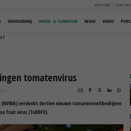
VACATURES
POAH-SHO
S
VEEHOUDERIJ
AKKER- & TUINBOUW
REGIO
VIDEO
PODC
ELT
ingen tomatenvirus
UUR
t (NVWA) verdenkt dertien nieuwe tomatenteeltbedrijven
 fruit virus (ToBRFV).