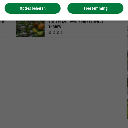
Opties beheren
Toestemming
 in
Vijf vragen over tomatenvirus
ToBRFV
22-10-2019