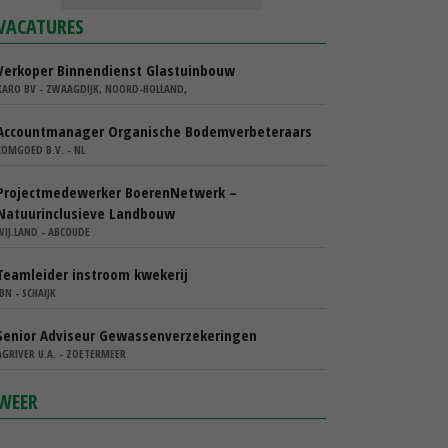
VACATURES
Verkoper Binnendienst Glastuinbouw
KARO BV - ZWAAGDIJK, NOORD-HOLLAND,
Accountmanager Organische Bodemverbeteraars
COMGOED B.V. - NL
Projectmedewerker BoerenNetwerk –
Natuurinclusieve Landbouw
WIJ.LAND - ABCOUDE
Teamleider instroom kwekerij
IBN - SCHAIJK
Senior Adviseur Gewassenverzekeringen
AGRIVER U.A. - ZOETERMEER
WEER