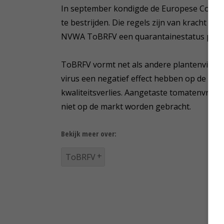
In september kondigde de Europese Commi
te bestrijden. Die regels zijn van kracht p
NVWA ToBRFV een quarantainestatus per 4
ToBRFV vormt net als andere plantenvirus
virus een negatief effect hebben op de pro
kwaliteitsverlies. Aangetaste tomatenvru
niet op de markt worden gebracht.
Bekijk meer over:
ToBRFV