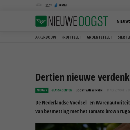
0 MM
20,7
NIEUW
AKKERBOUW
FRUITTEELT
GROENTETEELT
SIERTE
Dertien nieuwe verdenk
NIEUWS
GLASGROENTEN
JOOST VAN WINSEN
11 NOV 2019 OM 16:04
De Nederlandse Voedsel- en Warenautoritei
van besmetting met het tomato brown rugose