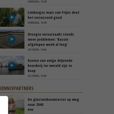
VANDAAG, 12:00
Limburgse mais van Frijns doet
het verrassend goed
VANDAAG, 10:00
Droogte veroorzaakt steeds
meer problemen: ‘Bassin
afgelopen week al leeg’
GISTEREN, 14:06
Koeien van enige drijvende
boerderij ter wereld zijn te
koop
GISTEREN, 12:00
KENNISPARTNERS
De glastuinbouwsector op weg
naar 2040
NVM