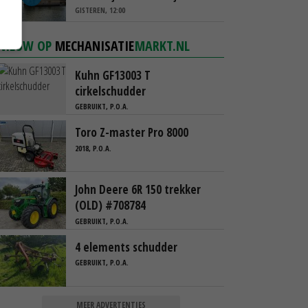
koop
GISTEREN, 12:00
NIEUW OP
MECHANISATIE
MARKT.NL
Kuhn GF13003 T
cirkelschudder
GEBRUIKT, P.O.A.
Toro Z-master Pro 8000
2018, P.O.A.
John Deere 6R 150 trekker
(OLD) #708784
GEBRUIKT, P.O.A.
4 elements schudder
GEBRUIKT, P.O.A.
MEER ADVERTENTIES