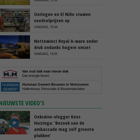
Oorlogen en El Niño stuwen
voedselprijzen op
VANDAAG, 15:04
Nettowinst Royal A-ware onder
druk ondanks hogere omzet
VANDAAG, 14:35
Van oud dak naar nieuw dak
Dat energie levert.
Huisman Gemert-Bouwen in Vertrouwen
Hallenbouw, Renovatie & Bouwmaterialen
NIEUWSTE VIDEO'S
Oekraïne-vlogger Kees
Huizinga: ‘Bezoek van de
ambassade mag zelf groente
plukken’