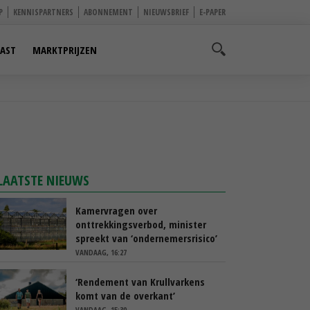
P
KENNISPARTNERS
ABONNEMENT
NIEUWSBRIEF
E-PAPER
AST
MARKTPRIJZEN
LAATSTE NIEUWS
Kamervragen over
onttrekkingsverbod, minister
spreekt van ‘ondernemersrisico’
VANDAAG, 16:27
‘Rendement van Krullvarkens
komt van de overkant’
VANDAAG, 15:30