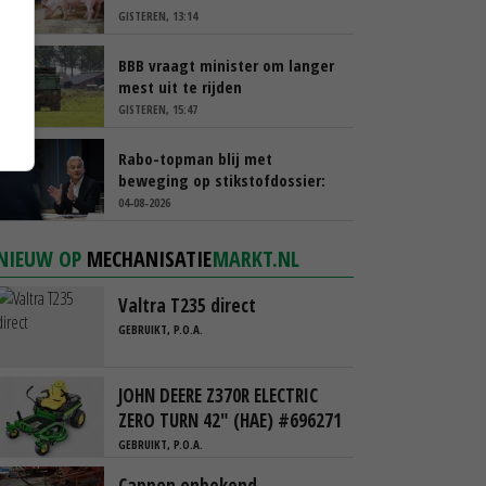
GISTEREN, 13:14
BBB vraagt minister om langer
mest uit te rijden
GISTEREN, 15:47
Rabo-topman blij met
beweging op stikstofdossier:
‘Verdienmodel van boeren blijft
04-08-2026
cruciaal’
NIEUW OP
MECHANISATIE
MARKT.NL
Valtra T235 direct
GEBRUIKT, P.O.A.
JOHN DEERE Z370R ELECTRIC
ZERO TURN 42" (HAE) #696271
GEBRUIKT, P.O.A.
Cappon onbekend