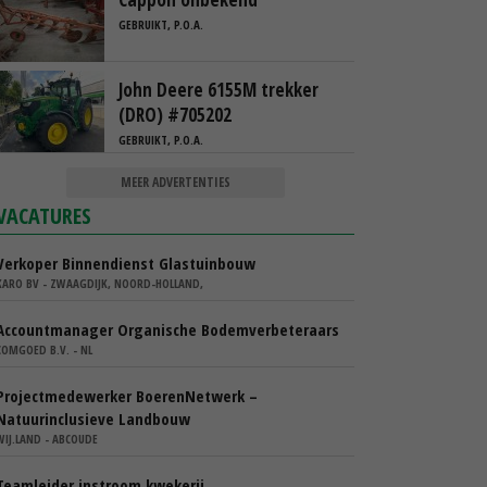
GEBRUIKT, P.O.A.
John Deere 6155M trekker
(DRO) #705202
GEBRUIKT, P.O.A.
MEER ADVERTENTIES
VACATURES
Verkoper Binnendienst Glastuinbouw
KARO BV - ZWAAGDIJK, NOORD-HOLLAND,
Accountmanager Organische Bodemverbeteraars
COMGOED B.V. - NL
Projectmedewerker BoerenNetwerk –
Natuurinclusieve Landbouw
WIJ.LAND - ABCOUDE
Teamleider instroom kwekerij