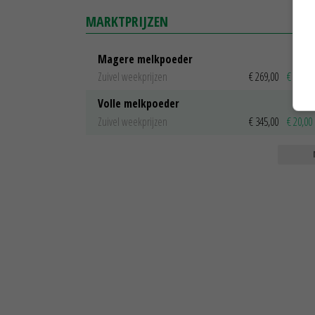
MARKTPRIJZEN
Magere melkpoeder
Zuivel weekprijzen
€ 269,00
€ 7,00
Volle melkpoeder
Zuivel weekprijzen
€ 345,00
€ 20,00