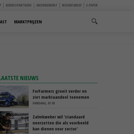
P
KENNISPARTNERS
ABONNEMENT
NIEUWSBRIEF
E-PAPER
AST
MARKTPRIJZEN
LAATSTE NIEUWS
ForFarmers groeit verder en
ziet marktaandeel toenemen
VANDAAG, 07:43
Zalmkweker wil ‘standaard
neerzetten die als voorbeeld
kan dienen voor sector’