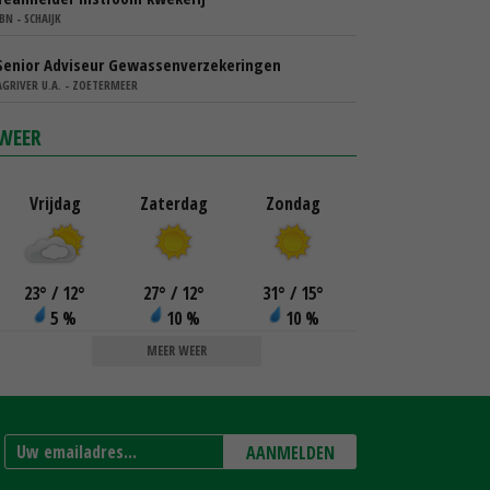
IBN - SCHAIJK
Senior Adviseur Gewassenverzekeringen
AGRIVER U.A. - ZOETERMEER
WEER
Vrijdag
Zaterdag
Zondag
23
°
/ 12
°
27
°
/ 12
°
31
°
/ 15
°
5 %
10 %
10 %
MEER WEER
AANMELDEN