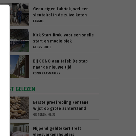
Geen eigen fabriek, wel een
sleutelrol in de zuivelketen
FARMEL
Kick Start Brok; voor een snelle
start en mooie piek
GEBRS. FUITE
Bij CONO aan tafel: De stap
naar de nieuwe tijd
CONO KAASMAKERS
MEEST GELEZEN
Eerste proefrooiing Fontane
wijst op grote achterstand
GISTEREN, 09:35
Nijpend geldtekort treft
vleesvarkenshouders