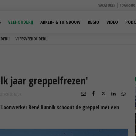
VACATURES
POAH-SHO
S
VEEHOUDERIJ
AKKER- & TUINBOUW
REGIO
VIDEO
PODC
DERIJ
VLEESVEEHOUDERIJ
elk jaar greppelfrezen'
2019 OM 08:45
UUR
. Loonwerker René Bunnik schoont de greppel met een