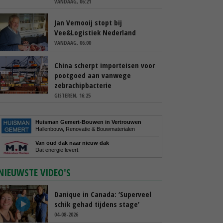
VANDAAG, 06:21
Jan Vernooij stopt bij
Vee&Logistiek Nederland
VANDAAG, 06:00
China scherpt importeisen voor
pootgoed aan vanwege
zebrachipbacterie
GISTEREN, 16:25
Huisman Gemert-Bouwen in Vertrouwen
Hallenbouw, Renovatie & Bouwmaterialen
Van oud dak naar nieuw dak
Dat energie levert.
NIEUWSTE VIDEO'S
Danique in Canada: ‘Superveel
schik gehad tijdens stage’
04-08-2026