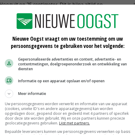
ooguit op 25 centimeter. Dit is bijna altijd op
 zegt hij. Dieper frezen is volgens de loonwerker niet
ers snel volloopt.
Nieuwe Oogst vraagt om uw toestemming om uw
persoonsgegevens te gebruiken voor het volgende:
Gepersonaliseerde advertenties en content, advertentie- en
contentmetingen, doelgroepenonderzoek en ontwikkeling van
diensten
Informatie op een apparaat opslaan en/of openen
Meer informatie
Uw persoonsgegevens worden verwerkt en informatie van uw apparaat
(cookies, unieke ID's en andere apparaatgegevens) kan worden
opgeslagen door, geopend door en gedeeld met 4 partners of specifiek
twee
Sleuven frezen richting sloot mag
door deze site worden gebruikt. Wij en onze partners kunnen precieze
vanaf 2021 niet meer
geolocatiegegevens gebruiken.
Lijst met partners.
07-06-2018
Bepaalde leveranciers kunnen uw persoonsgegevens verwerken op basis