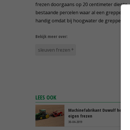
frezen doorgaans op 20 centimeter diepte. H
bestaande percelen waar al een greppel zit',
handig omdat bij hoogwater de greppel and
Bekijk meer over:
sleuven frezen
LEES OOK
Machinefabrikant Duwulf heeft 
eigen frezen
30-04-2019