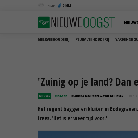
0 MM
15,8
NIEUW
MELKVEEHOUDERIJ
PLUIMVEEHOUDERIJ
VARKENSHOU
'Zuinig op je land? Dan 
NIEUWS
MELKVEE
MARISKA BLOEMBERG-VAN DER HULST
01 NOV 
Het regent bagger en kluiten in Bodegraven
frees. 'Het is er weer tijd voor.'