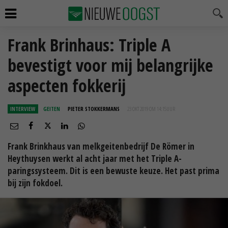
Frank Brinhaus: Triple A
bevestigt voor mij belangrijke
aspecten fokkerij
INTERVIEW
GEITEN
PIETER STOKKERMANS
23 OKT 2019 OM 14:15
UUR
Frank Brinkhaus van melkgeitenbedrijf De Römer in
Heythuysen werkt al acht jaar met het Triple A-
paringssysteem. Dit is een bewuste keuze. Het past prima
bij zijn fokdoel.