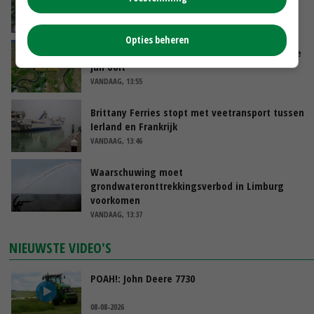
komkommerteelt
VANDAAG, 14:07
Opties beheren
Zeer lage Rijnaanvoer komt bovenop droogste
juli ooit
VANDAAG, 13:55
Brittany Ferries stopt met veetransport tussen
Ierland en Frankrijk
VANDAAG, 13:46
Waarschuwing moet
grondwateronttrekkingsverbod in Limburg
voorkomen
VANDAAG, 13:37
NIEUWSTE VIDEO'S
POAH!: John Deere 7730
08-08-2026