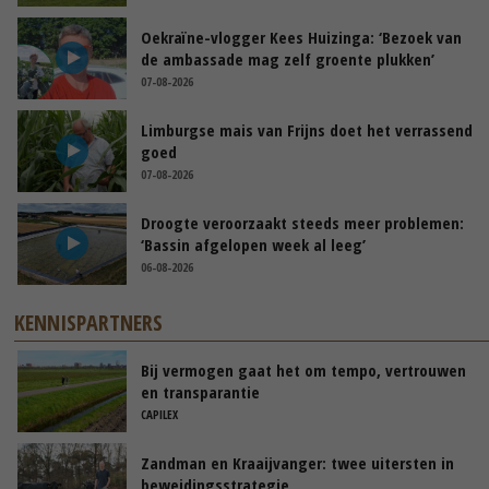
Oekraïne-vlogger Kees Huizinga: ‘Bezoek van
de ambassade mag zelf groente plukken’
07-08-2026
Limburgse mais van Frijns doet het verrassend
goed
07-08-2026
Droogte veroorzaakt steeds meer problemen:
‘Bassin afgelopen week al leeg’
06-08-2026
KENNISPARTNERS
Bij vermogen gaat het om tempo, vertrouwen
en transparantie
CAPILEX
Zandman en Kraaijvanger: twee uitersten in
beweidingsstrategie