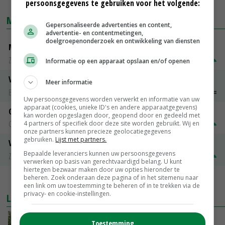
persoonsgegevens te gebruiken voor het volgende:
MARKTPRIJZEN
Gepersonaliseerde advertenties en content,
advertentie- en contentmetingen,
doelgroepenonderzoek en ontwikkeling van diensten
Magere melkpoeder
Zuivel NL
€ 269,00
€ 7,00
Informatie op een apparaat opslaan en/of openen
Vleeskuikens 2001-2600 gr
Meer informatie
Barneveld
€ 1,09
~
€ 1,11
Uw persoonsgegevens worden verwerkt en informatie van uw
apparaat (cookies, unieke ID's en andere apparaatgegevens)
Gerst
kan worden opgeslagen door, geopend door en gedeeld met
Groningen
€ 197,00
€ 2,00
4 partners of specifiek door deze site worden gebruikt. Wij en
onze partners kunnen precieze geolocatiegegevens
gebruiken.
Lijst met partners.
Volle melkpoeder
Bepaalde leveranciers kunnen uw persoonsgegevens
Zuivel NL
€ 345,00
€ 20,00
verwerken op basis van gerechtvaardigd belang. U kunt
hiertegen bezwaar maken door uw opties hieronder te
beheren. Zoek onderaan deze pagina of in het sitemenu naar
MEER MARKTPRIJZEN
een link om uw toestemming te beheren of in te trekken via de
privacy- en cookie-instellingen.
LAATSTE NIEUWS
Schaalvergroting zet door in Nederlandse
Toestemming