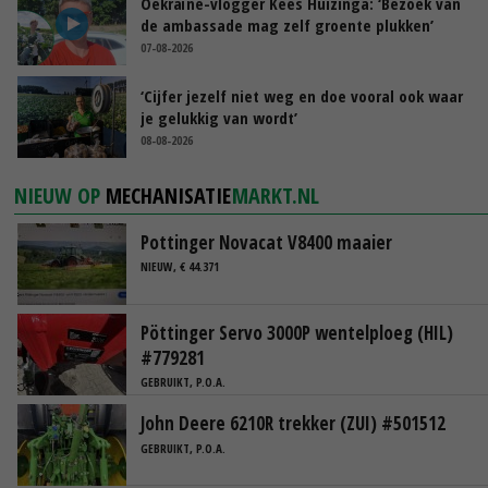
Oekraïne-vlogger Kees Huizinga: ‘Bezoek van
de ambassade mag zelf groente plukken’
07-08-2026
‘Cijfer jezelf niet weg en doe vooral ook waar
je gelukkig van wordt’
08-08-2026
NIEUW OP
MECHANISATIE
MARKT.NL
Pottinger Novacat V8400 maaier
NIEUW, € 44.371
Pöttinger Servo 3000P wentelploeg (HIL)
#779281
GEBRUIKT, P.O.A.
John Deere 6210R trekker (ZUI) #501512
GEBRUIKT, P.O.A.