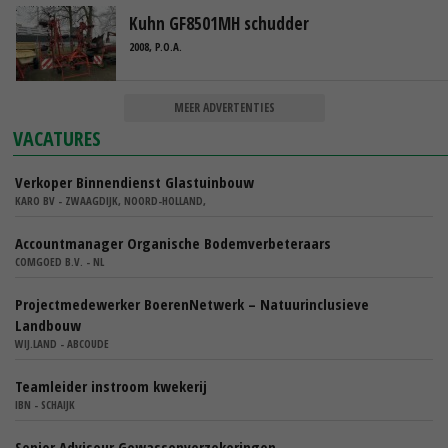
Kuhn GF8501MH schudder
2008, P.O.A.
MEER ADVERTENTIES
VACATURES
Verkoper Binnendienst Glastuinbouw
KARO BV - ZWAAGDIJK, NOORD-HOLLAND,
Accountmanager Organische Bodemverbeteraars
COMGOED B.V. - NL
Projectmedewerker BoerenNetwerk – Natuurinclusieve
Landbouw
WIJ.LAND - ABCOUDE
Teamleider instroom kwekerij
IBN - SCHAIJK
Senior Adviseur Gewassenverzekeringen