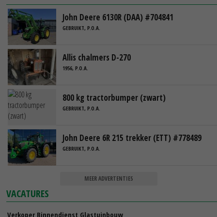
John Deere 6130R (DAA) #704841
GEBRUIKT, P.O.A.
Allis chalmers D-270
1956, P.O.A.
800 kg tractorbumper (zwart)
GEBRUIKT, P.O.A.
John Deere 6R 215 trekker (ETT) #778489
GEBRUIKT, P.O.A.
MEER ADVERTENTIES
VACATURES
Verkoper Binnendienst Glastuinbouw