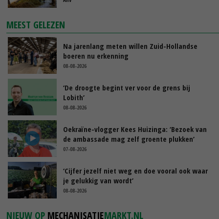
MEEST GELEZEN
Na jarenlang meten willen Zuid-Hollandse
boeren nu erkenning
08-08-2026
‘De droogte begint ver voor de grens bij
Lobith’
08-08-2026
Oekraïne-vlogger Kees Huizinga: ‘Bezoek van
de ambassade mag zelf groente plukken’
07-08-2026
‘Cijfer jezelf niet weg en doe vooral ook waar
je gelukkig van wordt’
08-08-2026
NIEUW OP
MECHANISATIE
MARKT.NL