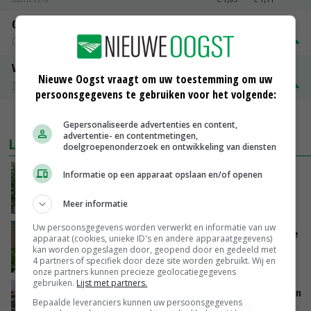
Gerst
Groningen
€ 197,00
€ 2,00
Volle melkpoeder
Nieuwe Oogst vraagt om uw toestemming om uw
Zuivel NL
€ 345,00
€ 20,00
persoonsgegevens te gebruiken voor het volgende:
MEER MARKTPRIJZEN
Gepersonaliseerde advertenties en content,
advertentie- en contentmetingen,
LAATSTE NIEUWS
doelgroepenonderzoek en ontwikkeling van diensten
Schaalvergroting zet door in Nederlandse
Informatie op een apparaat opslaan en/of openen
komkommerteelt
VANDAAG, 14:07
Meer informatie
Uw persoonsgegevens worden verwerkt en informatie van uw
Zeer lage Rijnaanvoer komt bovenop droogste
apparaat (cookies, unieke ID's en andere apparaatgegevens)
juli ooit
kan worden opgeslagen door, geopend door en gedeeld met
4 partners of specifiek door deze site worden gebruikt. Wij en
VANDAAG, 13:55
onze partners kunnen precieze geolocatiegegevens
gebruiken.
Lijst met partners.
Brittany Ferries stopt met veetransport tussen
Bepaalde leveranciers kunnen uw persoonsgegevens
Ierland en Frankrijk