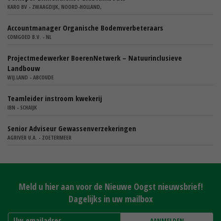
KARO BV - ZWAAGDIJK, NOORD-HOLLAND,
Accountmanager Organische Bodemverbeteraars
COMGOED B.V. - NL
Projectmedewerker BoerenNetwerk – Natuurinclusieve
Landbouw
WIJ.LAND - ABCOUDE
Teamleider instroom kwekerij
IBN - SCHAIJK
Senior Adviseur Gewassenverzekeringen
AGRIVER U.A. - ZOETERMEER
Meld u hier aan voor de Nieuwe Oogst nieuwsbrief!
Dagelijks in uw mailbox
AANMELDEN