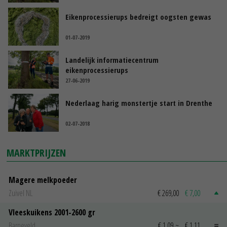
Eikenprocessierups bedreigt oogsten gewas
01-07-2019
Landelijk informatiecentrum
eikenprocessierups
27-06-2019
Nederlaag harig monstertje start in Drenthe
02-07-2018
MARKTPRIJZEN
Magere melkpoeder
Zuivel NL
€ 269,00
€ 7,00
Vleeskuikens 2001-2600 gr
Barneveld
€ 1,09
~
€ 1,11