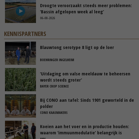
Droogte veroorzaakt steeds meer problemen:
‘Bassin afgelopen week al leeg’
06-08-2026
KENNISPARTNERS
Blauwtong serotype 8 ligt op de loer
BOEHRINGER INGELHEIM
‘Uitdaging om valse meeldauw te beheersen
wordt steeds groter’
BAYER CROP SCIENCE
Bij CONO aan tafel: Sinds 1901 geworteld in de
polder
CONO KAASMAKERS
Koeien aan het voer en in productie houden:
waarom ‘immuunmodulatie’ belangrijk is
tijdens de transitieperiode
AHV