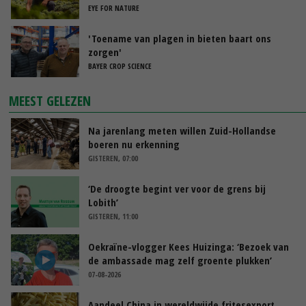
Nederland
EYE FOR NATURE
'Toename van plagen in bieten baart ons
zorgen'
BAYER CROP SCIENCE
MEEST GELEZEN
Na jarenlang meten willen Zuid-Hollandse
boeren nu erkenning
GISTEREN, 07:00
‘De droogte begint ver voor de grens bij
Lobith’
GISTEREN, 11:00
Oekraïne-vlogger Kees Huizinga: ‘Bezoek van
de ambassade mag zelf groente plukken’
07-08-2026
Aandeel China in wereldwijde fritesexport