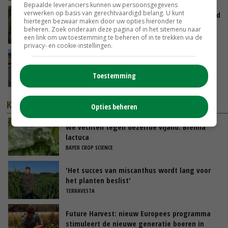
Bepaalde leveranciers kunnen uw persoonsgegevens
verwerken op basis van gerechtvaardigd belang. U kunt
Limburgse mais van Frijns doet het verrassend
hiertegen bezwaar maken door uw opties hieronder te
goed
beheren. Zoek onderaan deze pagina of in het sitemenu naar
07-08-2026
een link om uw toestemming te beheren of in te trekken via de
privacy- en cookie-instellingen.
Droogte veroorzaakt steeds meer problemen:
‘Bassin afgelopen week al leeg’
Toestemming
06-08-2026
KENNISPARTNERS
Opties beheren
We vechten tegen dezelfde vijand: Bremia
lactuca
BAYER CROP SCIENCE
'Het succes van miscanthus wordt lang voor
het planten beslist'
TERRAVESTA
Future Harvest: nieuw Europees programma
stimuleert de nieuwe generatie boeren in