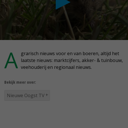
conds
A
grarisch nieuws voor en van boeren, altijd het
laatste nieuws: marktcijfers, akker- & tuinbouw,
nutes,
veehouderij en regionaal nieuws.
conds
Bekijk meer over:
Nieuwe Oogst TV