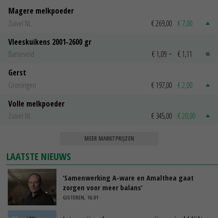
Magere melkpoeder
Zuivel NL
€ 269,00
€ 7,00
Vleeskuikens 2001-2600 gr
Barneveld
€ 1,09
~
€ 1,11
Gerst
Groningen
€ 197,00
€ 2,00
Volle melkpoeder
Zuivel NL
€ 345,00
€ 20,00
MEER MARKTPRIJZEN
LAATSTE NIEUWS
‘Samenwerking A-ware en Amalthea gaat
zorgen voor meer balans’
GISTEREN, 16:01