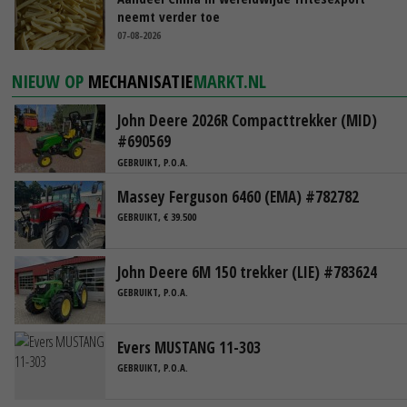
neemt verder toe
07-08-2026
NIEUW OP
MECHANISATIE
MARKT.NL
John Deere 2026R Compacttrekker (MID)
#690569
GEBRUIKT, P.O.A.
Massey Ferguson 6460 (EMA) #782782
GEBRUIKT, € 39.500
John Deere 6M 150 trekker (LIE) #783624
GEBRUIKT, P.O.A.
Evers MUSTANG 11-303
GEBRUIKT, P.O.A.