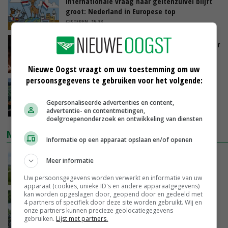
Internationale vraag naar geitenzuivel blijft
groot: Nederland in Europese top
GISTEREN, 15:33
Vlaamse varkensstapel krimpt, pluimveesector
groeit door schaalvergroting
GISTEREN, 15:20
Nieuwe Oogst vraagt om uw toestemming om uw
persoonsgegevens te gebruiken voor het volgende:
‘Cijfer jezelf niet weg en doe vooral ook waar
je gelukkig van wordt’
Gepersonaliseerde advertenties en content,
GISTEREN, 13:31
advertentie- en contentmetingen,
doelgroepenonderzoek en ontwikkeling van diensten
NIEUWSTE VIDEO'S
Informatie op een apparaat opslaan en/of openen
POAH!: John Deere 7730
Meer informatie
GISTEREN, 10:00
Uw persoonsgegevens worden verwerkt en informatie van uw
apparaat (cookies, unieke ID's en andere apparaatgegevens)
kan worden opgeslagen door, geopend door en gedeeld met
Oekraïne-vlogger Kees Huizinga: ‘Bezoek van
4 partners of specifiek door deze site worden gebruikt. Wij en
de ambassade mag zelf groente plukken’
onze partners kunnen precieze geolocatiegegevens
gebruiken.
Lijst met partners.
07-08-2026