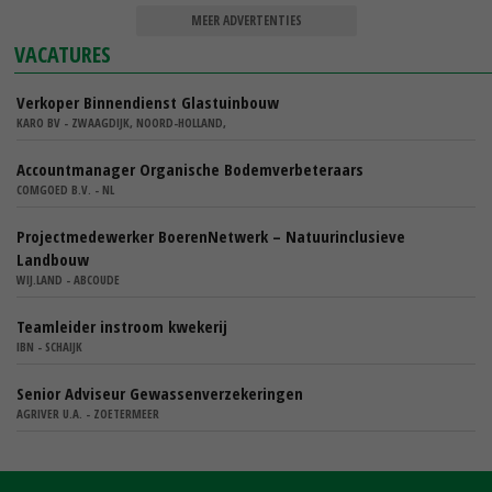
MEER ADVERTENTIES
VACATURES
Verkoper Binnendienst Glastuinbouw
KARO BV - ZWAAGDIJK, NOORD-HOLLAND,
Accountmanager Organische Bodemverbeteraars
COMGOED B.V. - NL
Projectmedewerker BoerenNetwerk – Natuurinclusieve
Landbouw
WIJ.LAND - ABCOUDE
Teamleider instroom kwekerij
IBN - SCHAIJK
Senior Adviseur Gewassenverzekeringen
AGRIVER U.A. - ZOETERMEER