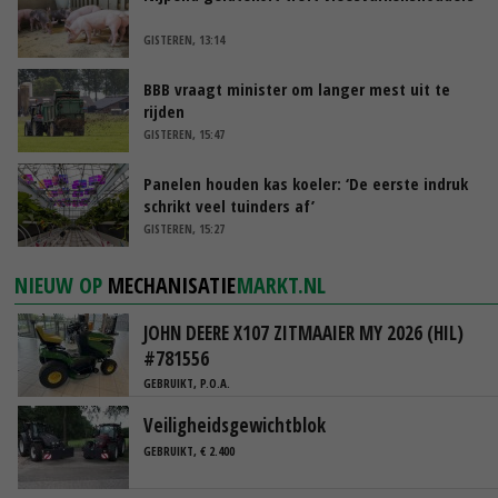
GISTEREN, 13:14
BBB vraagt minister om langer mest uit te
rijden
GISTEREN, 15:47
Panelen houden kas koeler: ‘De eerste indruk
schrikt veel tuinders af’
GISTEREN, 15:27
NIEUW OP
MECHANISATIE
MARKT.NL
JOHN DEERE X107 ZITMAAIER MY 2026 (HIL)
#781556
GEBRUIKT, P.O.A.
Veiligheidsgewichtblok
GEBRUIKT, € 2.400