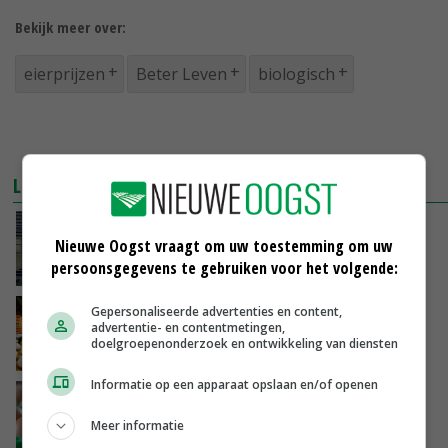
Bekijk meer over:
eierprijzen
Beter Leven
biologisch
LEES OOK
Export en dierziektes bepalen broedeimarkt
Nieuwe Oogst vraagt om uw toestemming om uw
persoonsgegevens te gebruiken voor het volgende:
15-05-2019
Gepersonaliseerde advertenties en content,
Paasdrukte logistieke uitdaging pakstations
advertentie- en contentmetingen,
doelgroepenonderzoek en ontwikkeling van diensten
20-04-2019
Informatie op een apparaat opslaan en/of openen
Prijzen eieren week 8
Meer informatie
24-02-2017