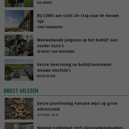
DLV ADVIES
Bij CONO aan tafel: De stap naar de nieuwe
tijd
CONO KAASMAKERS
Meewerkende jongeren op het bedrijf: niet
zonder risico's
AB WERKT ZUID-NEDERLAND
Eerste investering na bedrijfsovername:
nieuwe sleufsilo’s
BOSCH BETON
MEEST GELEZEN
Eerste proefrooiing Fontane wijst op grote
achterstand
GISTEREN, 09:35
Nijpend geldtekort treft vleesvarkenshouders