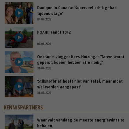
Danique in Canada: ‘Superveel schik gehad
tijdens stage’
04-08-2026
POAH!: Fendt 1042
01-08-2026
Oekraïne-vlogger Kees Huizinga: ‘Tarwe wordt
geperst, koeien hebben stro nodig’
31-07-2026
‘Stikstofbrief hoeft niet van tafel, maar moet
wel worden aangepast’
31-07-2026
KENNISPARTNERS
Waar valt vandaag de meeste energiewinst te
behalen