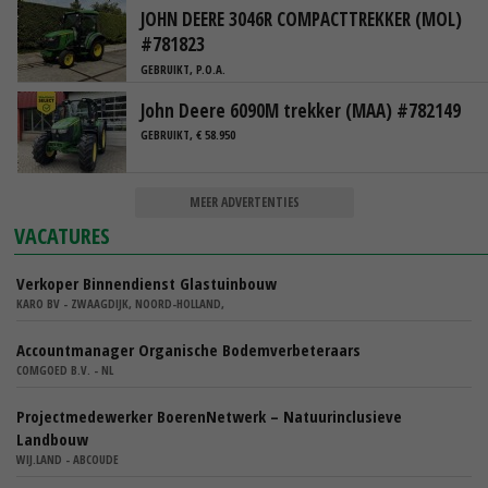
JOHN DEERE 3046R COMPACTTREKKER (MOL)
#781823
GEBRUIKT, P.O.A.
John Deere 6090M trekker (MAA) #782149
GEBRUIKT, € 58.950
MEER ADVERTENTIES
VACATURES
Verkoper Binnendienst Glastuinbouw
KARO BV - ZWAAGDIJK, NOORD-HOLLAND,
Accountmanager Organische Bodemverbeteraars
COMGOED B.V. - NL
Projectmedewerker BoerenNetwerk – Natuurinclusieve
Landbouw
WIJ.LAND - ABCOUDE