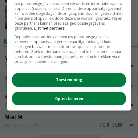
Uw persoonsgegevens worden verwerkt en informatie van uw
apparaat (cookies, unieke ID's en andere apparaatgegevens)
Prijzen eieren week 7
kan worden opgeslagen door, geopend door en gedeeld met
4 partners of specifiek door deze site worden gebruikt. Wij en
onze partners kunnen precieze geolocatiegegevens
17-02-2017
gebruiken.
Lijst met partners.
Bepaalde leveranciers kunnen uw persoonsgegevens
MARKTPRIJZEN
verwerken op basis van gerechtvaardigd belang. U kunt
hiertegen bezwaar maken door uw opties hieronder te
beheren. Zoek onderaan deze pagina of in het sitemenu naar
een link om uw toestemming te beheren of in te trekken via de
Vleeskuikens Barneveld tot 2000 gr
privacy- en cookie-instellingen.
Weekcijfers
€ 1,09
~
€ 1,11
Slachtkippen Barneveld Moederdieren (> 3,5 kg)
Toestemming
Weekcijfers
€ 0,85
€ 0,00
Maat 48
Opties beheren
Barneveld kooieieren
€ 7,15
€ 0,00
Maat 54
Barneveld kooieieren
€ 9,10
€ 0,00