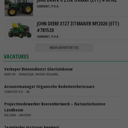
GEBRUIKT, P.O.A.
JOHN DEERE X127 ZITMAAIER MY2026 (ETT)
#781520
GEBRUIKT, P.O.A.
MEER ADVERTENTIES
VACATURES
Verkoper Binnendienst Glastuinbouw
KARO BV - ZWAAGDIJK, NOORD-HOLLAND,
Accountmanager Organische Bodemverbeteraars
COMGOED B.V. - NL
Projectmedewerker BoerenNetwerk – Natuurinclusieve
Landbouw
WIJ.LAND - ABCOUDE
Teamleider instroom kwekerij