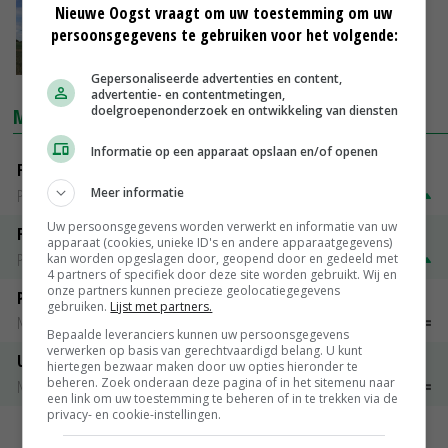
Nieuwe Oogst vraagt om uw toestemming om uw
Steriele insectentechniek wapen tegen
persoonsgegevens te gebruiken voor het volgende:
uienvlieg
01-03-2019
Gepersonaliseerde advertenties en content,
advertentie- en contentmetingen,
doelgroepenonderzoek en ontwikkeling van diensten
MARKTPRIJZEN
Informatie op een apparaat opslaan en/of openen
Fontane
Meer informatie
PotatoNL
€ 15,00
~
€ 23,00
Uw persoonsgegevens worden verwerkt en informatie van uw
Fritesgeschikt NL Du Be
apparaat (cookies, unieke ID's en andere apparaatgegevens)
PotatoNL
€ 15,00
~
€ 23,00
kan worden opgeslagen door, geopend door en gedeeld met
4 partners of specifiek door deze site worden gebruikt. Wij en
onze partners kunnen precieze geolocatiegegevens
Peen
gebruiken.
Lijst met partners.
Noteringen
€ 26,00
~
€ 33,00
Bepaalde leveranciers kunnen uw persoonsgegevens
verwerken op basis van gerechtvaardigd belang. U kunt
Uien Middenmeer Geel 30-60% grof
hiertegen bezwaar maken door uw opties hieronder te
beheren. Zoek onderaan deze pagina of in het sitemenu naar
Noteringen
€ 0,00
~
€ 0,00
een link om uw toestemming te beheren of in te trekken via de
privacy- en cookie-instellingen.
MEER MARKTPRIJZEN