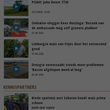
POAH!: John Deere 7730
GISTEREN, 10:00
Oekraïne-vlogger Kees Huizinga: ‘Bezoek van
de ambassade mag zelf groente plukken’
07-08-2026
Limburgse mais van Frijns doet het verrassend
goed
07-08-2026
Droogte veroorzaakt steeds meer problemen:
‘Bassin afgelopen week al leeg’
06-08-2026
KENNISPARTNERS
Brede spuitmix met Soberan houdt mais prima
schoon
BAYER CROP SCIENCE