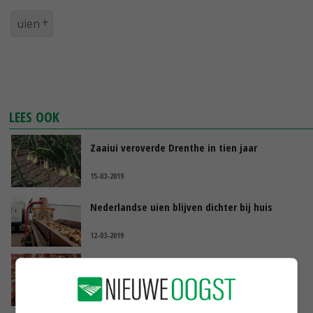
uien
LEES OOK
Zaaiui veroverde Drenthe in tien jaar
15-03-2019
Nederlandse uien blijven dichter bij huis
12-03-2019
Weekvolume uienexport daalt beneden
10.000 ton
07-03-2019