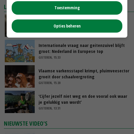
LAATSTE NIEUWS
Toestemming
‘Samenwerking A-ware en Amalthea gaat
zorgen voor meer balans’
Opties beheren
GISTEREN, 16:01
Internationale vraag naar geitenzuivel blijft
groot: Nederland in Europese top
GISTEREN, 15:33
Vlaamse varkensstapel krimpt, pluimveesector
groeit door schaalvergroting
GISTEREN, 15:20
‘Cijfer jezelf niet weg en doe vooral ook waar
je gelukkig van wordt’
GISTEREN, 13:31
NIEUWSTE VIDEO'S