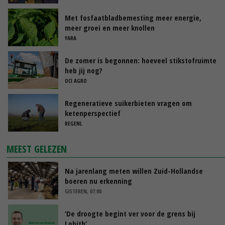
Met fosfaatbladbemesting meer energie,
meer groei en meer knollen
YARA
De zomer is begonnen: hoeveel stikstofruimte
heb jij nog?
OCI AGRO
Regeneratieve suikerbieten vragen om
ketenperspectief
REGENL
MEEST GELEZEN
Na jarenlang meten willen Zuid-Hollandse
boeren nu erkenning
GISTEREN, 07:00
‘De droogte begint ver voor de grens bij
Lobith’