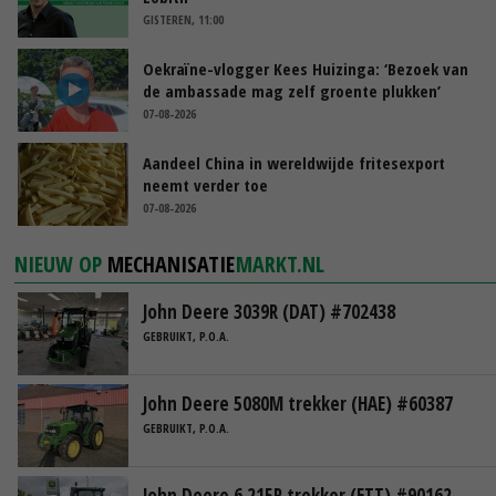
GISTEREN, 11:00
Oekraïne-vlogger Kees Huizinga: ‘Bezoek van
de ambassade mag zelf groente plukken’
07-08-2026
Aandeel China in wereldwijde fritesexport
neemt verder toe
07-08-2026
NIEUW OP
MECHANISATIE
MARKT.NL
John Deere 3039R (DAT) #702438
GEBRUIKT, P.O.A.
John Deere 5080M trekker (HAE) #60387
GEBRUIKT, P.O.A.
John Deere 6 215R trekker (ETT) #90162