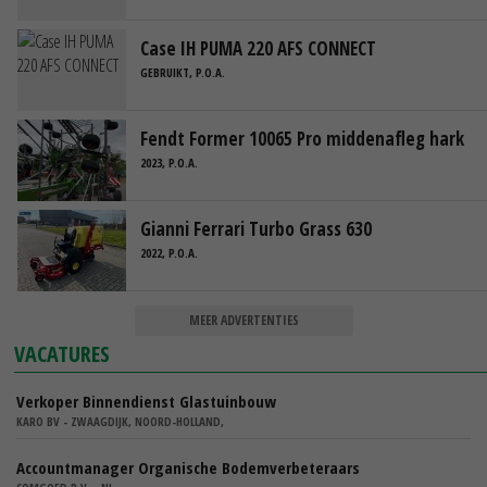
Case IH PUMA 220 AFS CONNECT
GEBRUIKT, P.O.A.
Fendt Former 10065 Pro middenafleg hark
2023, P.O.A.
Gianni Ferrari Turbo Grass 630
2022, P.O.A.
MEER ADVERTENTIES
VACATURES
Verkoper Binnendienst Glastuinbouw
KARO BV - ZWAAGDIJK, NOORD-HOLLAND,
Accountmanager Organische Bodemverbeteraars