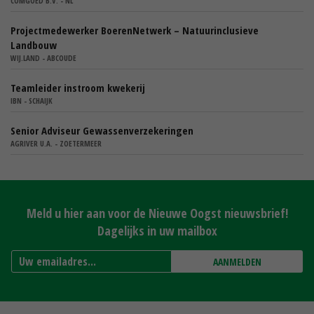
COMGOED B.V. - NL
Projectmedewerker BoerenNetwerk – Natuurinclusieve
Landbouw
WIJ.LAND - ABCOUDE
Teamleider instroom kwekerij
IBN - SCHAIJK
Senior Adviseur Gewassenverzekeringen
AGRIVER U.A. - ZOETERMEER
Meld u hier aan voor de Nieuwe Oogst nieuwsbrief!
Dagelijks in uw mailbox
AANMELDEN