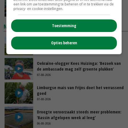
‘Cijfer jezelf niet weg en doe vooral ook waar
een link om uw toestemming te beheren of in te trekken via de
je gelukkig van wordt’
privacy- en cookie-instellingen.
GISTEREN, 13:31
NIEUWSTE VIDEO'S
Toestemming
POAH!: John Deere 7730
Opties beheren
GISTEREN, 10:00
Oekraïne-vlogger Kees Huizinga: ‘Bezoek van
de ambassade mag zelf groente plukken’
07-08-2026
Limburgse mais van Frijns doet het verrassend
goed
07-08-2026
Droogte veroorzaakt steeds meer problemen:
‘Bassin afgelopen week al leeg’
06-08-2026