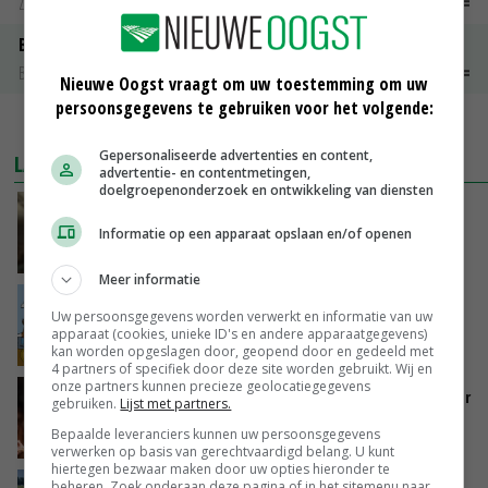
Zuivel weekprijzen
€ 134,00
€ 0,00
Boeren Gouda 12 kg
Boerenkaas
€ 6,05
€ 0,00
Nieuwe Oogst vraagt om uw toestemming om uw
persoonsgegevens te gebruiken voor het volgende:
MEER MARKTPRIJZEN
Gepersonaliseerde advertenties en content,
LAATSTE NIEUWS
advertentie- en contentmetingen,
doelgroepenonderzoek en ontwikkeling van diensten
‘Samenwerking A-ware en Amalthea gaat
zorgen voor meer balans’
Informatie op een apparaat opslaan en/of openen
GISTEREN, 16:01
Meer informatie
Internationale vraag naar geitenzuivel blijft
Uw persoonsgegevens worden verwerkt en informatie van uw
groot: Nederland in Europese top
apparaat (cookies, unieke ID's en andere apparaatgegevens)
GISTEREN, 15:33
kan worden opgeslagen door, geopend door en gedeeld met
4 partners of specifiek door deze site worden gebruikt. Wij en
onze partners kunnen precieze geolocatiegegevens
Vlaamse varkensstapel krimpt, pluimveesector
gebruiken.
Lijst met partners.
groeit door schaalvergroting
Bepaalde leveranciers kunnen uw persoonsgegevens
GISTEREN, 15:20
verwerken op basis van gerechtvaardigd belang. U kunt
hiertegen bezwaar maken door uw opties hieronder te
beheren. Zoek onderaan deze pagina of in het sitemenu naar