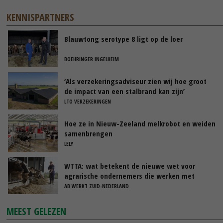
KENNISPARTNERS
Blauwtong serotype 8 ligt op de loer
BOEHRINGER INGELHEIM
‘Als verzekeringsadviseur zien wij hoe groot
de impact van een stalbrand kan zijn’
LTO VERZEKERINGEN
Hoe ze in Nieuw-Zeeland melkrobot en weiden
samenbrengen
LELY
WTTA: wat betekent de nieuwe wet voor
agrarische ondernemers die werken met
uitzendkrachten?
AB WERKT ZUID-NEDERLAND
MEEST GELEZEN