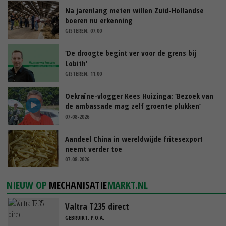
Na jarenlang meten willen Zuid-Hollandse
boeren nu erkenning
GISTEREN, 07:00
‘De droogte begint ver voor de grens bij
Lobith’
GISTEREN, 11:00
Oekraïne-vlogger Kees Huizinga: ‘Bezoek van
de ambassade mag zelf groente plukken’
07-08-2026
Aandeel China in wereldwijde fritesexport
neemt verder toe
07-08-2026
NIEUW OP
MECHANISATIE
MARKT.NL
Valtra T235 direct
GEBRUIKT, P.O.A.