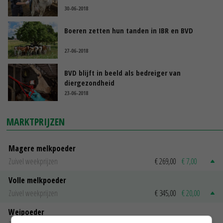
30-06-2018
Boeren zetten hun tanden in IBR en BVD
27-06-2018
BVD blijft in beeld als bedreiger van
diergezondheid
23-06-2018
MARKTPRIJZEN
Magere melkpoeder
Zuivel weekprijzen
€ 269,00
€ 7,00
Volle melkpoeder
Zuivel weekprijzen
€ 345,00
€ 20,00
Weipoeder