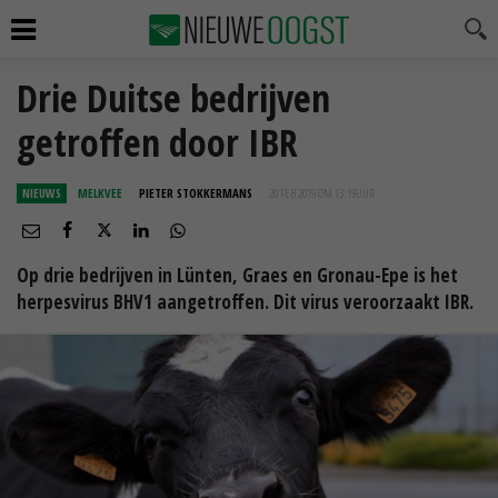
Drie Duitse bedrijven
getroffen door IBR
NIEUWS
MELKVEE
PIETER STOKKERMANS
20 FEB 2019 OM 13:19
UUR
Op drie bedrijven in Lünten, Graes en Gronau-Epe is het
herpesvirus BHV1 aangetroffen. Dit virus veroorzaakt IBR.