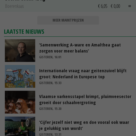
Boerenkaas
€ 6,05
€ 0,00
MEER MARKTPRIJZEN
LAATSTE NIEUWS
‘Samenwerking A-ware en Amalthea gaat
zorgen voor meer balans’
GISTEREN, 16:01
Internationale vraag naar geitenzuivel blijft
groot: Nederland in Europese top
GISTEREN, 15:33
Vlaamse varkensstapel krimpt, pluimveesector
groeit door schaalvergroting
GISTEREN, 15:20
‘Cijfer jezelf niet weg en doe vooral ook waar
je gelukkig van wordt’
GISTEREN, 13:31