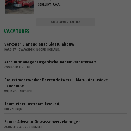
GEBRUIKT, P.O.A.
MEER ADVERTENTIES
VACATURES
Verkoper Binnendienst Glastuinbouw
KARO BV - ZWAAGDIJK, NOORD-HOLLAND,
Accountmanager Organische Bodemverbeteraars
COMGOED B.V. - NL
Projectmedewerker BoerenNetwerk – Natuurinclusieve
Landbouw
WIJ.LAND - ABCOUDE
Teamleider instroom kwekerij
IBN - SCHAIJK
Senior Adviseur Gewassenverzekeringen
AGRIVER U.A. - ZOETERMEER