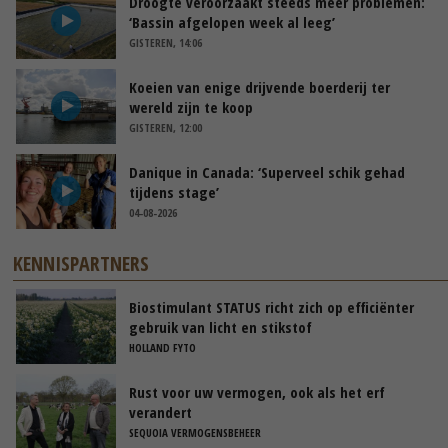
Droogte veroorzaakt steeds meer problemen:
‘Bassin afgelopen week al leeg’
GISTEREN, 14:06
Koeien van enige drijvende boerderij ter
wereld zijn te koop
GISTEREN, 12:00
Danique in Canada: ‘Superveel schik gehad
tijdens stage’
04-08-2026
KENNISPARTNERS
Biostimulant STATUS richt zich op efficiënter
gebruik van licht en stikstof
HOLLAND FYTO
Rust voor uw vermogen, ook als het erf
verandert
SEQUOIA VERMOGENSBEHEER