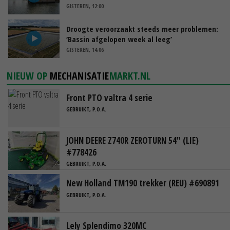
GISTEREN, 12:00
Droogte veroorzaakt steeds meer problemen:
‘Bassin afgelopen week al leeg’
GISTEREN, 14:06
NIEUW OP
MECHANISATIE
MARKT.NL
Front PTO valtra 4 serie
GEBRUIKT, P.O.A.
JOHN DEERE Z740R ZEROTURN 54" (LIE)
#778426
GEBRUIKT, P.O.A.
New Holland TM190 trekker (REU) #690891
GEBRUIKT, P.O.A.
Lely Splendimo 320MC