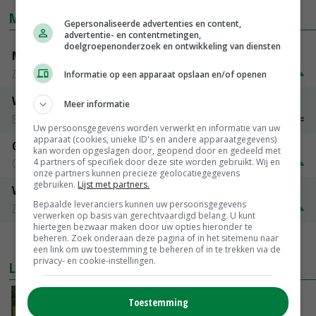
MARKTPRIJZEN
Gepersonaliseerde advertenties en content,
advertentie- en contentmetingen,
doelgroepenonderzoek en ontwikkeling van diensten
Magere melkpoeder
Zuivel NL
€ 269,00
€ 7,00
Informatie op een apparaat opslaan en/of openen
Vleeskuikens 2001-2600 gr
Meer informatie
Barneveld
€ 1,09
~
€ 1,11
Uw persoonsgegevens worden verwerkt en informatie van uw
apparaat (cookies, unieke ID's en andere apparaatgegevens)
Gerst
kan worden opgeslagen door, geopend door en gedeeld met
4 partners of specifiek door deze site worden gebruikt. Wij en
Groningen
€ 197,00
€ 2,00
onze partners kunnen precieze geolocatiegegevens
gebruiken.
Lijst met partners.
Volle melkpoeder
Bepaalde leveranciers kunnen uw persoonsgegevens
Zuivel NL
€ 345,00
€ 20,00
verwerken op basis van gerechtvaardigd belang. U kunt
hiertegen bezwaar maken door uw opties hieronder te
beheren. Zoek onderaan deze pagina of in het sitemenu naar
MEER MARKTPRIJZEN
een link om uw toestemming te beheren of in te trekken via de
privacy- en cookie-instellingen.
LAATSTE NIEUWS
Europa plukt veel minder appels, maar meer
Toestemming
peren