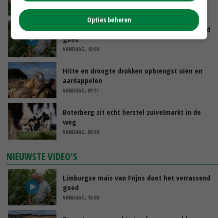
VANDAAG, 10:31
Opties beheren
Limburgse mais van Frijns doet het verrassend
goed
VANDAAG, 10:00
Hitte en droogte drukken opbrengst uien en
aardappelen
VANDAAG, 09:51
Boterberg zit echt herstel zuivelmarkt in de
weg
VANDAAG, 08:59
NIEUWSTE VIDEO'S
Limburgse mais van Frijns doet het verrassend
goed
VANDAAG, 10:00