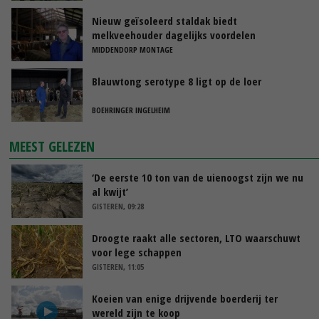
Nieuw geïsoleerd staldak biedt
melkveehouder dagelijks voordelen
MIDDENDORP MONTAGE
Blauwtong serotype 8 ligt op de loer
BOEHRINGER INGELHEIM
MEEST GELEZEN
‘De eerste 10 ton van de uienoogst zijn we nu
al kwijt’
GISTEREN, 09:28
Droogte raakt alle sectoren, LTO waarschuwt
voor lege schappen
GISTEREN, 11:05
Koeien van enige drijvende boerderij ter
wereld zijn te koop