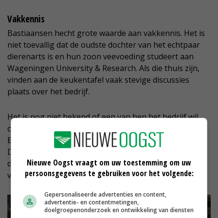
Vakkennis
Bastiaansen hecht grote waarde aan vakkennis. Het is
niet toevallig dat de oudste dochter van het echtpaar
dierenarts is en hun zoon veevoeding studeert aan
Wageningen University & Research. Als die thuis zijn,
vinden aan de keukentafel vaak stevige discussies
plaats over het bedrijf.
Het is nog niet bekend of een van hen het bedrijf wil
overnemen. De jongste dochter heeft geen interesse.
Bastiaansen: 'We zijn voorlopig klaar met uitbreiden.
Dat laat ik aan de nieuwe generatie over. Wij leven bij
Nieuwe Oogst vraagt om uw toestemming om uw
de dag en we passen op tijd dingen aan. Ik hoop dit zo
persoonsgegevens te gebruiken voor het volgende:
vol te houden tot mijn 67ste.'
Gepersonaliseerde advertenties en content,
advertentie- en contentmetingen,
doelgroepenonderzoek en ontwikkeling van diensten