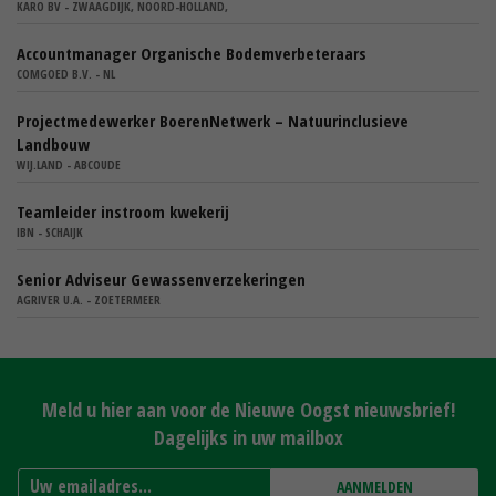
KARO BV - ZWAAGDIJK, NOORD-HOLLAND,
Accountmanager Organische Bodemverbeteraars
COMGOED B.V. - NL
Projectmedewerker BoerenNetwerk – Natuurinclusieve
Landbouw
WIJ.LAND - ABCOUDE
Teamleider instroom kwekerij
IBN - SCHAIJK
Senior Adviseur Gewassenverzekeringen
AGRIVER U.A. - ZOETERMEER
Meld u hier aan voor de Nieuwe Oogst nieuwsbrief!
Dagelijks in uw mailbox
AANMELDEN