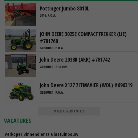
Pottinger Jumbo 8010L
2016, P.O.A.
JOHN DEERE 3025E COMPACTTREKKER (LIE)
#781768
GEBRUIKT, P.O.A.
John Deere 2038R (AKK) #781742
GEBRUIKT, € 34.099
John Deere X127 ZITMAAIER (WOL) #696319
GEBRUIKT, P.O.A.
MEER ADVERTENTIES
VACATURES
Verkoper Binnendienst Glastuinbouw