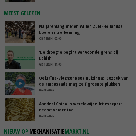
MEEST GELEZEN
Na jarenlang meten willen Zuid-Hollandse
boeren nu erkenning
GISTEREN, 07:00
‘De droogte begint ver voor de grens bij
Lobith’
GISTEREN, 11:00
Oekraïne-vlogger Kees Huizinga: ‘Bezoek van
de ambassade mag zelf groente plukken’
07-08-2026
Aandeel China in wereldwijde fritesexport
neemt verder toe
07-08-2026
NIEUW OP
MECHANISATIE
MARKT.NL