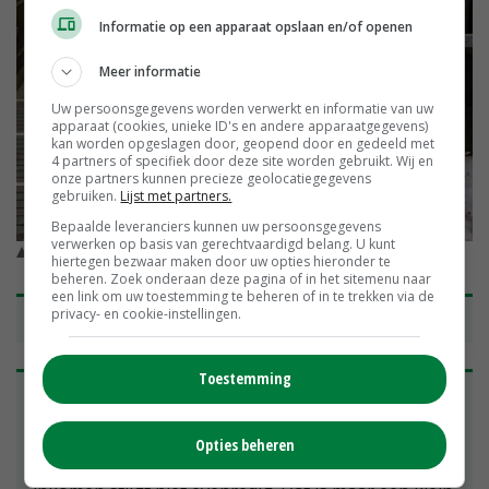
Informatie op een apparaat opslaan en/of openen
Meer informatie
Uw persoonsgegevens worden verwerkt en informatie van uw
apparaat (cookies, unieke ID's en andere apparaatgegevens)
kan worden opgeslagen door, geopend door en gedeeld met
4 partners of specifiek door deze site worden gebruikt. Wij en
onze partners kunnen precieze geolocatiegegevens
gebruiken.
Lijst met partners.
Bepaalde leveranciers kunnen uw persoonsgegevens
verwerken op basis van gerechtvaardigd belang. U kunt
De stal is geschikt voor Beter Leven. © Elly Damen
hiertegen bezwaar maken door uw opties hieronder te
beheren. Zoek onderaan deze pagina of in het sitemenu naar
een link om uw toestemming te beheren of in te trekken via de
privacy- en cookie-instellingen.
'
Specialisatie maakt je zakelijker
'
Toestemming
Varkenshouder Kees Bastiaansen uit Woensdrecht
is de laatste jaren zakelijker geworden.
'Specialisatie dwingt je om anders tegen dingen aan
Opties beheren
te kijken. De omzet wordt groter, maar het