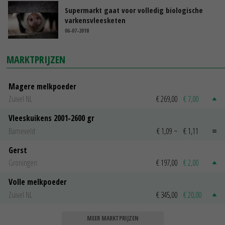
Supermarkt gaat voor volledig biologische
varkensvleesketen
06-07-2018
MARKTPRIJZEN
Magere melkpoeder
Zuivel NL
€ 269,00
€ 7,00
Vleeskuikens 2001-2600 gr
Barneveld
€ 1,09
~
€ 1,11
Gerst
Groningen
€ 197,00
€ 2,00
Volle melkpoeder
Zuivel NL
€ 345,00
€ 20,00
MEER MARKTPRIJZEN