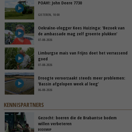
POAH!: John Deere 7730
GISTEREN, 10:00
Oekraïne-vlogger Kees Huizinga: ‘Bezoek van
de ambassade mag zelf groente plukken’
07-08-2026
Limburgse mais van Frijns doet het verrassend
goed
07-08-2026
Droogte veroorzaakt steeds meer problemen:
‘Bassin afgelopen week al leeg’
06-08-2026
KENNISPARTNERS
Gezocht: boeren die de Brabantse bodem
willen verbeteren
BODEMUP