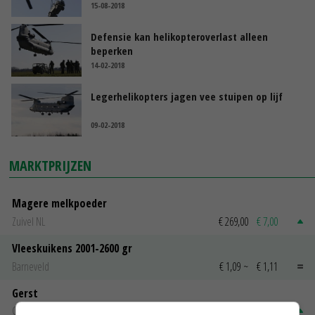
15-08-2018
Defensie kan helikopteroverlast alleen
beperken
14-02-2018
Legerhelikopters jagen vee stuipen op lijf
09-02-2018
MARKTPRIJZEN
Magere melkpoeder
Zuivel NL
€ 269,00
€ 7,00
Vleeskuikens 2001-2600 gr
Barneveld
€ 1,09
~
€ 1,11
Gerst
Groningen
€ 197,00
€ 2,00