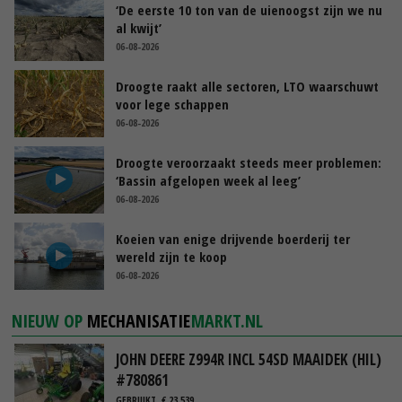
‘De eerste 10 ton van de uienoogst zijn we nu
al kwijt’
06-08-2026
Droogte raakt alle sectoren, LTO waarschuwt
voor lege schappen
06-08-2026
Droogte veroorzaakt steeds meer problemen:
‘Bassin afgelopen week al leeg’
06-08-2026
Koeien van enige drijvende boerderij ter
wereld zijn te koop
06-08-2026
NIEUW OP
MECHANISATIE
MARKT.NL
JOHN DEERE Z994R INCL 54SD MAAIDEK (HIL)
#780861
GEBRUIKT, € 23.539