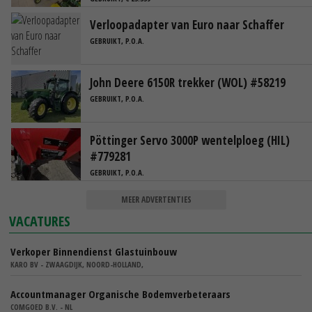
Verloopadapter van Euro naar Schaffer
GEBRUIKT, P.O.A.
John Deere 6150R trekker (WOL) #58219
GEBRUIKT, P.O.A.
Pöttinger Servo 3000P wentelploeg (HIL)
#779281
GEBRUIKT, P.O.A.
MEER ADVERTENTIES
VACATURES
Verkoper Binnendienst Glastuinbouw
KARO BV - ZWAAGDIJK, NOORD-HOLLAND,
Accountmanager Organische Bodemverbeteraars
COMGOED B.V. - NL