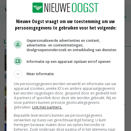
Volle melkpoeder
Zuivel NL
€ 345,00
€ 20,00
Nieuwe Oogst vraagt om uw toestemming om uw
persoonsgegevens te gebruiken voor het volgende:
MEER MARKTPRIJZEN
LAATSTE NIEUWS
Gepersonaliseerde advertenties en content,
advertentie- en contentmetingen,
doelgroepenonderzoek en ontwikkeling van diensten
Kamervragen over onttrekkingsverbod,
minister spreekt van ‘ondernemersrisico’
Informatie op een apparaat opslaan en/of openen
GISTEREN, 16:27
Meer informatie
‘Rendement van Krullvarkens komt van de
Uw persoonsgegevens worden verwerkt en informatie van uw
overkant’
apparaat (cookies, unieke ID's en andere apparaatgegevens)
GISTEREN, 15:30
kan worden opgeslagen door, geopend door en gedeeld met
4 partners of specifiek door deze site worden gebruikt. Wij en
onze partners kunnen precieze geolocatiegegevens
Oorlogen en El Niño stuwen voedselprijzen op
gebruiken.
Lijst met partners.
Bepaalde leveranciers kunnen uw persoonsgegevens
GISTEREN, 15:04
verwerken op basis van gerechtvaardigd belang. U kunt
hiertegen bezwaar maken door uw opties hieronder te
Nettowinst Royal A-ware onder druk ondanks
beheren. Zoek onderaan deze pagina of in het sitemenu naar