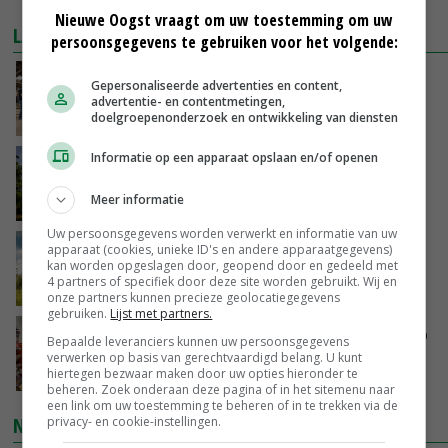
Nieuwe Oogst vraagt om uw toestemming om uw
LAATSTE NIEUWS
persoonsgegevens te gebruiken voor het volgende:
Na jarenlang meten willen Zuid-Hollandse
Gepersonaliseerde advertenties en content,
boeren nu erkenning
advertentie- en contentmetingen,
doelgroepenonderzoek en ontwikkeling van diensten
VANDAAG, 07:00
Informatie op een apparaat opslaan en/of openen
Kamervragen over onttrekkingsverbod,
minister spreekt van ‘ondernemersrisico’
Meer informatie
GISTEREN, 16:27
Uw persoonsgegevens worden verwerkt en informatie van uw
‘Rendement van Krullvarkens komt van de
apparaat (cookies, unieke ID's en andere apparaatgegevens)
kan worden opgeslagen door, geopend door en gedeeld met
overkant’
4 partners of specifiek door deze site worden gebruikt. Wij en
GISTEREN, 15:30
onze partners kunnen precieze geolocatiegegevens
gebruiken.
Lijst met partners.
Oorlogen en El Niño stuwen voedselprijzen op
Bepaalde leveranciers kunnen uw persoonsgegevens
verwerken op basis van gerechtvaardigd belang. U kunt
hiertegen bezwaar maken door uw opties hieronder te
GISTEREN, 15:04
beheren. Zoek onderaan deze pagina of in het sitemenu naar
een link om uw toestemming te beheren of in te trekken via de
NIEUWSTE VIDEO'S
privacy- en cookie-instellingen.