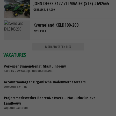
JOHN DEERE X127 ZITMAAIER (STE) #692665
GEBRUIKT, € 4.080
Kverneland KKLD100-200
2011, P.O.A.
MEER ADVERTENTIES
VACATURES
Verkoper Binnendienst Glastuinbouw
KARO BV - ZWAAGDIJK, NOORD-HOLLAND,
Accountmanager Organische Bodemverbeteraars
COMGOED B.V. - NL
Projectmedewerker BoerenNetwerk – Natuurinclusieve
Landbouw
WIJ.LAND - ABCOUDE