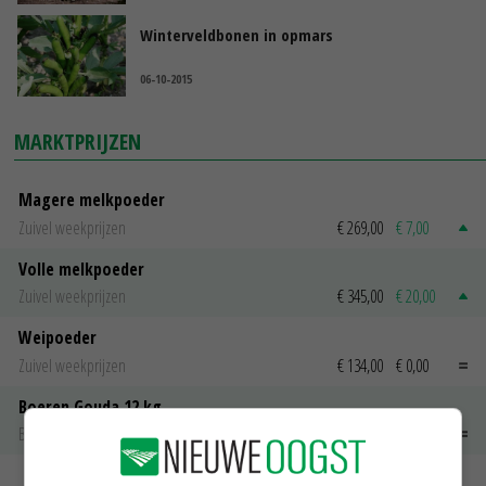
Winterveldbonen in opmars
06-10-2015
MARKTPRIJZEN
Magere melkpoeder
Zuivel weekprijzen
€ 269,00
€ 7,00
Volle melkpoeder
Zuivel weekprijzen
€ 345,00
€ 20,00
Weipoeder
Zuivel weekprijzen
€ 134,00
€ 0,00
Boeren Gouda 12 kg
Boerenkaas
€ 6,05
€ 0,00
MEER MARKTPRIJZEN