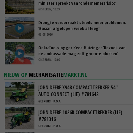
minister spreekt van ‘ondernemersrisico’
GISTEREN, 16:27
Droogte veroorzaakt steeds meer problemen:
‘Bassin afgelopen week al leeg’
06-08-2026
Oekraïne-vlogger Kees Huizinga: ‘Bezoek van
de ambassade mag zelf groente plukken’
GISTEREN, 12:00
NIEUW OP
MECHANISATIE
MARKT.NL
JOHN DEERE X948 COMPACTTREKKER 54"
AUTO CONNECT (LIE) #781642
GEBRUIKT, P.O.A.
JOHN DEERE 1026R COMPACTTREKKER (LIE)
#781316
GEBRUIKT, P.O.A.