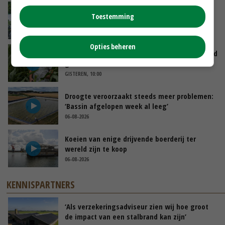
Oekraïne-vlogger Kees Huizinga: ‘Bezoek van
Toestemming
de ambassade mag zelf groente plukken’
GISTEREN, 12:00
Opties beheren
Limburgse mais van Frijns doet het verrassend
goed
GISTEREN, 10:00
Droogte veroorzaakt steeds meer problemen:
‘Bassin afgelopen week al leeg’
06-08-2026
Koeien van enige drijvende boerderij ter
wereld zijn te koop
06-08-2026
KENNISPARTNERS
‘Als verzekeringsadviseur zien wij hoe groot
de impact van een stalbrand kan zijn’