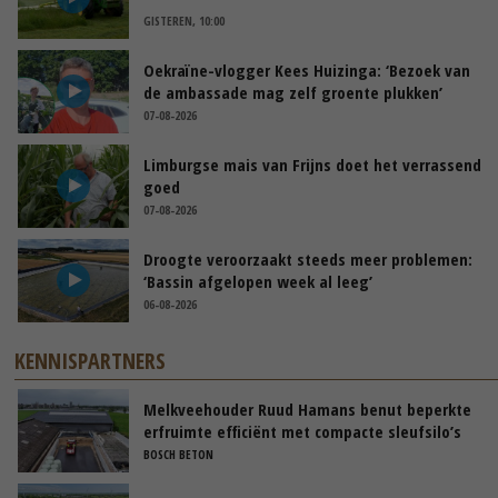
GISTEREN, 10:00
Oekraïne-vlogger Kees Huizinga: ‘Bezoek van
de ambassade mag zelf groente plukken’
07-08-2026
Limburgse mais van Frijns doet het verrassend
goed
07-08-2026
Droogte veroorzaakt steeds meer problemen:
‘Bassin afgelopen week al leeg’
06-08-2026
KENNISPARTNERS
Melkveehouder Ruud Hamans benut beperkte
erfruimte efficiënt met compacte sleufsilo’s
BOSCH BETON