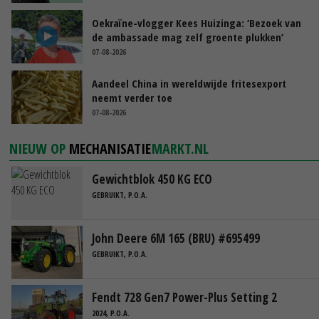
Oekraïne-vlogger Kees Huizinga: ‘Bezoek van
de ambassade mag zelf groente plukken’
07-08-2026
Aandeel China in wereldwijde fritesexport
neemt verder toe
07-08-2026
NIEUW OP
MECHANISATIE
MARKT.NL
Gewichtblok 450 KG ECO
GEBRUIKT, P.O.A.
John Deere 6M 165 (BRU) #695499
GEBRUIKT, P.O.A.
Fendt 728 Gen7 Power-Plus Setting 2
2024, P.O.A.