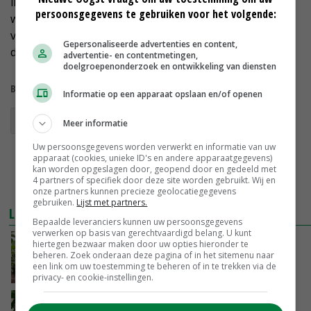
in Duitsland en België zijn bescheiden pogingen
persoonsgegevens te gebruiken voor het volgende:
winterveldbonen te telen. 'Daarom kijken we nu
voorzichtig naar de humane consumptie. Actief zijn op
Gepersonaliseerde advertenties en content,
die markt kan nog wel één à twee jaar duren.'
advertentie- en contentmetingen,
doelgroepenonderzoek en ontwikkeling van diensten
Bekijk meer over:
Informatie op een apparaat opslaan en/of openen
winterveldbonen
Meer informatie
Uw persoonsgegevens worden verwerkt en informatie van uw
apparaat (cookies, unieke ID's en andere apparaatgegevens)
kan worden opgeslagen door, geopend door en gedeeld met
4 partners of specifiek door deze site worden gebruikt. Wij en
onze partners kunnen precieze geolocatiegegevens
gebruiken.
Lijst met partners.
LEES OOK
Bepaalde leveranciers kunnen uw persoonsgegevens
verwerken op basis van gerechtvaardigd belang. U kunt
‘Opbrengst valt mee, hoge aanloopkosten
hiertegen bezwaar maken door uw opties hieronder te
beheren. Zoek onderaan deze pagina of in het sitemenu naar
vallen tegen’
een link om uw toestemming te beheren of in te trekken via de
29-06-2016
privacy- en cookie-instellingen.
Winterveldbonen in opmars