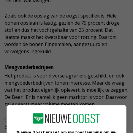
het heel wat lastiger.'
Zoals ook de opslag van de oogst specifiek is. Hele
bonen opslaan is lastig, gezien de 75 procent droge
stof en dus het vochtgehalte van 25 procent. Dat
laatste maakt het kwetsbaar voor rotting. Daarom
worden de bonen fijngemalen, aangezuurd en
vervolgens ingekuild.
Mengvoederbedrijven
Het product is voor diverse agrariërs geschikt, en ook
mengvoederbedrijven tonen interesse. Maar de vraag
wat het product eigenlijk oplevert, is moeilijk te zeggen.
De Beer: 'Er is namelijk geen marktprijs voor. Daarvoor
zal er eerst meer volume moeten komen.'
Ook het buitenland geeft nauwelijks ingangen. De
Britse markt - koploper qua teelt - fluctueert, en alleen
Nieuwe Oogst vraagt om uw toestemming om uw