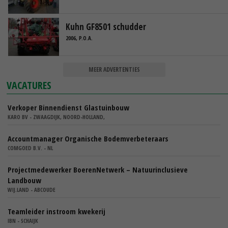
Kuhn GF8501 schudder
2006, P.O.A.
MEER ADVERTENTIES
VACATURES
Verkoper Binnendienst Glastuinbouw
KARO BV - ZWAAGDIJK, NOORD-HOLLAND,
Accountmanager Organische Bodemverbeteraars
COMGOED B.V. - NL
Projectmedewerker BoerenNetwerk – Natuurinclusieve
Landbouw
WIJ.LAND - ABCOUDE
Teamleider instroom kwekerij
IBN - SCHAIJK