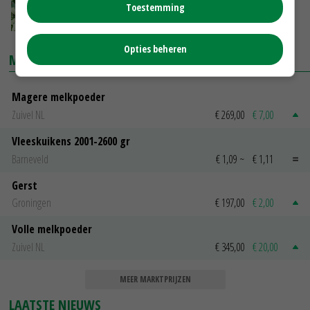
Toestemming
06-10-2015
Opties beheren
MARKTPRIJZEN
Magere melkpoeder
Zuivel NL
€ 269,00
€ 7,00
Vleeskuikens 2001-2600 gr
Barneveld
€ 1,09
~
€ 1,11
Gerst
Groningen
€ 197,00
€ 2,00
Volle melkpoeder
Zuivel NL
€ 345,00
€ 20,00
MEER MARKTPRIJZEN
LAATSTE NIEUWS