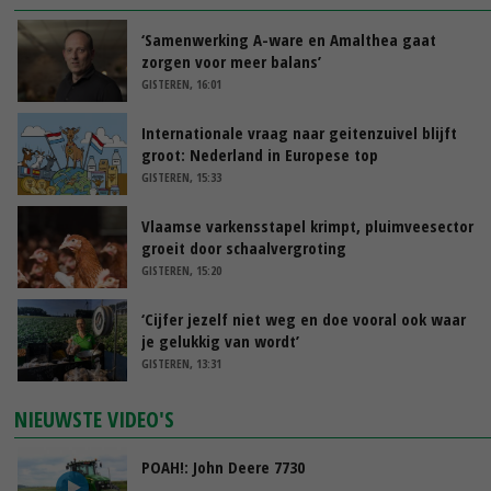
‘Samenwerking A-ware en Amalthea gaat
zorgen voor meer balans’
GISTEREN, 16:01
Internationale vraag naar geitenzuivel blijft
groot: Nederland in Europese top
GISTEREN, 15:33
Vlaamse varkensstapel krimpt, pluimveesector
groeit door schaalvergroting
GISTEREN, 15:20
‘Cijfer jezelf niet weg en doe vooral ook waar
je gelukkig van wordt’
GISTEREN, 13:31
NIEUWSTE VIDEO'S
POAH!: John Deere 7730