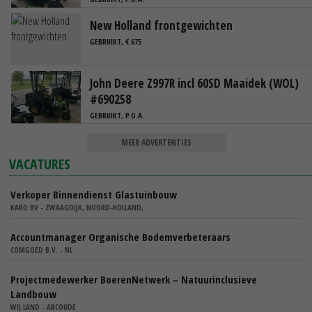
New Holland frontgewichten
GEBRUIKT, € 675
John Deere Z997R incl 60SD Maaidek (WOL)
#690258
GEBRUIKT, P.O.A.
MEER ADVERTENTIES
VACATURES
Verkoper Binnendienst Glastuinbouw
KARO BV - ZWAAGDIJK, NOORD-HOLLAND,
Accountmanager Organische Bodemverbeteraars
COMGOED B.V. - NL
Projectmedewerker BoerenNetwerk – Natuurinclusieve
Landbouw
WIJ.LAND - ABCOUDE