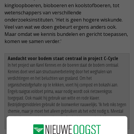
kingloopboeren, bioboeren en koolstofboeren, tot
wetenschappers van verschillende
onderzoeksinstituten. 'Het is geen hogere wiskunde.
Veel van wat we doen gebeurt ergens anders ook.
Maar omdat we kennis bundelen en gericht toepassen,
komen we samen verder.'
Aandacht voor bodem staat centraal in project C-Cycle
In het project van Karel Kennes en de boeren staat de bodem centraal.
Kennes doet veel aan structuurverbetering door het weghalen van
verdichtingen en het beluchten van grasland. Om het
organischestofgehalte op te krikken, voert hij compost en bokashi aan.
Engels raaigras voldoet prima, waar nodig wordt ook rietzwenkgras
toegepast. Ook maakt hij gebruik van witte en rode klaver.
Bestrijdingsmiddelen gebruikt de loonwerker nauwelijks. 'Ik heb niks tegen
chemie, maar je moet het alleen gebruiken als het echt nodig is. Meestal
kun je de aanwezigheid van kweek of onkruid gewoon herleiden tot
tekorten of overschotten in de bodem.'