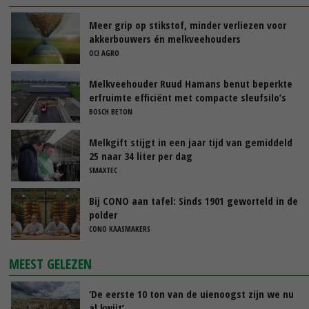
Meer grip op stikstof, minder verliezen voor
akkerbouwers én melkveehouders
OCI AGRO
Melkveehouder Ruud Hamans benut beperkte
erfruimte efficiënt met compacte sleufsilo’s
BOSCH BETON
Melkgift stijgt in een jaar tijd van gemiddeld
25 naar 34 liter per dag
SMAXTEC
Bij CONO aan tafel: Sinds 1901 geworteld in de
polder
CONO KAASMAKERS
MEEST GELEZEN
‘De eerste 10 ton van de uienoogst zijn we nu
al kwijt’