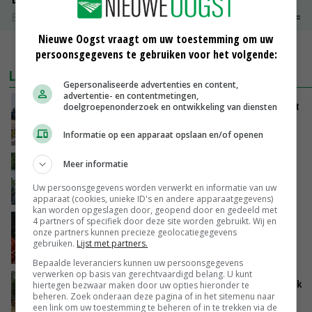
Boerenkaas
€ 6,05
€ 0,00
Nieuwe Oogst vraagt om uw toestemming om uw
MEER MARKTPRIJZEN
persoonsgegevens te gebruiken voor het volgende:
LAATSTE NIEUWS
Gepersonaliseerde advertenties en content,
advertentie- en contentmetingen,
LTO en NAJK roepen leden op Brabants protest
doelgroepenonderzoek en ontwikkeling van diensten
te steunen
VANDAAG, 12:29
Informatie op een apparaat opslaan en/of openen
Meer informatie
Oekraïne-vlogger Kees Huizinga: ‘Bezoek van
de ambassade mag zelf groente plukken’
Uw persoonsgegevens worden verwerkt en informatie van uw
VANDAAG, 12:00
apparaat (cookies, unieke ID's en andere apparaatgegevens)
kan worden opgeslagen door, geopend door en gedeeld met
4 partners of specifiek door deze site worden gebruikt. Wij en
Ministerie zoekt tweehonderd agrariërs die
onze partners kunnen precieze geolocatiegegevens
mee willen denken
gebruiken.
Lijst met partners.
VANDAAG, 11:34
Bepaalde leveranciers kunnen uw persoonsgegevens
verwerken op basis van gerechtvaardigd belang. U kunt
Droogte zet Britse melkveehouderij onder druk
hiertegen bezwaar maken door uw opties hieronder te
beheren. Zoek onderaan deze pagina of in het sitemenu naar
een link om uw toestemming te beheren of in te trekken via de
VANDAAG, 11:04