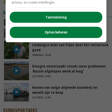
privacy- en cookie-instellingen.
NIEUWSTE VIDEO'S
Toestemming
Oekraïne-vlogger Kees Huizinga: ‘Bezoek van
de ambassade mag zelf groente plukken’
Opties beheren
VANDAAG, 12:00
Limburgse mais van Frijns doet het verrassend
goed
VANDAAG, 10:00
Droogte veroorzaakt steeds meer problemen:
‘Bassin afgelopen week al leeg’
GISTEREN, 14:06
Koeien van enige drijvende boerderij ter
wereld zijn te koop
GISTEREN, 12:00
KENNISPARTNERS