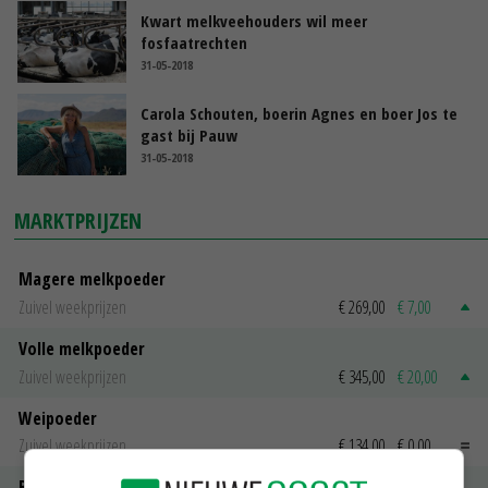
Kwart melkveehouders wil meer
fosfaatrechten
31-05-2018
Carola Schouten, boerin Agnes en boer Jos te
gast bij Pauw
31-05-2018
MARKTPRIJZEN
Magere melkpoeder
Zuivel weekprijzen
€ 269,00
€ 7,00
Volle melkpoeder
Zuivel weekprijzen
€ 345,00
€ 20,00
Weipoeder
Zuivel weekprijzen
€ 134,00
€ 0,00
Boeren Gouda 12 kg