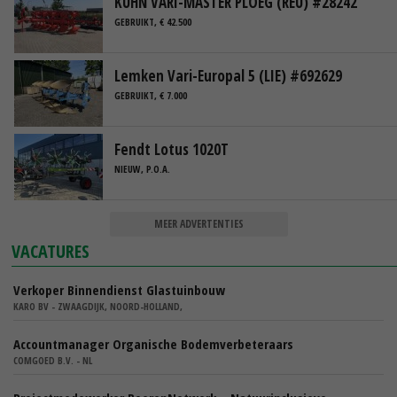
KUHN VARI-MASTER PLOEG (REU) #28242
GEBRUIKT, € 42.500
Lemken Vari-Europal 5 (LIE) #692629
GEBRUIKT, € 7.000
Fendt Lotus 1020T
NIEUW, P.O.A.
MEER ADVERTENTIES
VACATURES
Verkoper Binnendienst Glastuinbouw
KARO BV - ZWAAGDIJK, NOORD-HOLLAND,
Accountmanager Organische Bodemverbeteraars
COMGOED B.V. - NL