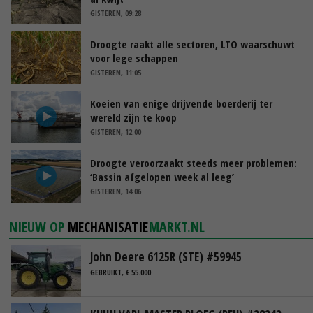
GISTEREN, 09:28
Droogte raakt alle sectoren, LTO waarschuwt
voor lege schappen
GISTEREN, 11:05
Koeien van enige drijvende boerderij ter
wereld zijn te koop
GISTEREN, 12:00
Droogte veroorzaakt steeds meer problemen:
‘Bassin afgelopen week al leeg’
GISTEREN, 14:06
NIEUW OP
MECHANISATIE
MARKT.NL
John Deere 6125R (STE) #59945
GEBRUIKT, € 55.000