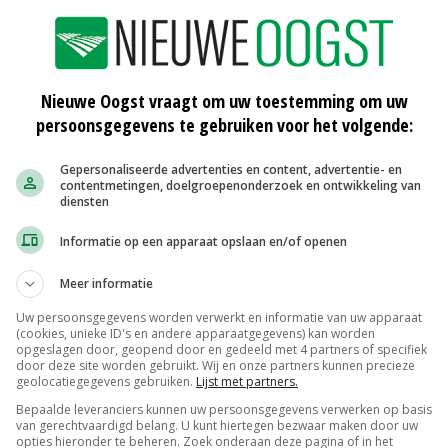
Delphy intensiveert
Nieuwe Oogst vraagt om uw toestemming om uw
bladziektenonderzoek suikerbieten
persoonsgegevens te gebruiken voor het volgende:
25-04-2018
Gepersonaliseerde advertenties en content, advertentie- en
Nederland wil gebruik neonics
contentmetingen, doelgroepenonderzoek en ontwikkeling van
diensten
inperken
24-04-2018
Informatie op een apparaat opslaan en/of openen
Amerikaanse aardappelvoorraad in
Meer informatie
tien jaar niet zo hoog
23-04-2018
Uw persoonsgegevens worden verwerkt en informatie van uw apparaat
(cookies, unieke ID's en andere apparaatgegevens) kan worden
opgeslagen door, geopend door en gedeeld met 4 partners of specifiek
door deze site worden gebruikt. Wij en onze partners kunnen precieze
geolocatiegegevens gebruiken.
Lijst met partners.
Bepaalde leveranciers kunnen uw persoonsgegevens verwerken op basis
Peen
van gerechtvaardigd belang. U kunt hiertegen bezwaar maken door uw
opties hieronder te beheren. Zoek onderaan deze pagina of in het