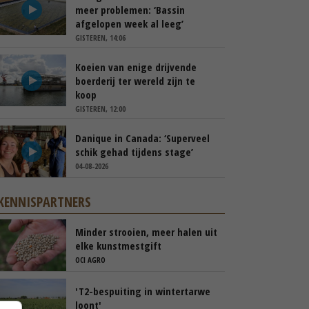
meer problemen: ‘Bassin
afgelopen week al leeg’
GISTEREN, 14:06
Koeien van enige drijvende
boerderij ter wereld zijn te
koop
GISTEREN, 12:00
Danique in Canada: ‘Superveel
schik gehad tijdens stage’
04-08-2026
KENNISPARTNERS
Minder strooien, meer halen uit
elke kunstmestgift
OCI AGRO
'T2-bespuiting in wintertarwe
loont'