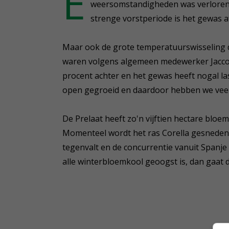
E
weersomstandigheden was verloren,
strenge vorstperiode is het gewas a
Maar ook de grote temperatuurswisseling
waren volgens algemeen medewerker Jacco de
procent achter en het gewas heeft nogal last
open gegroeid en daardoor hebben we veel 
De Prelaat heeft zo'n vijftien hectare blo
Momenteel wordt het ras Corella gesneden. 
tegenvalt en de concurrentie vanuit Spanje
alle winterbloemkool geoogst is, dan gaat d