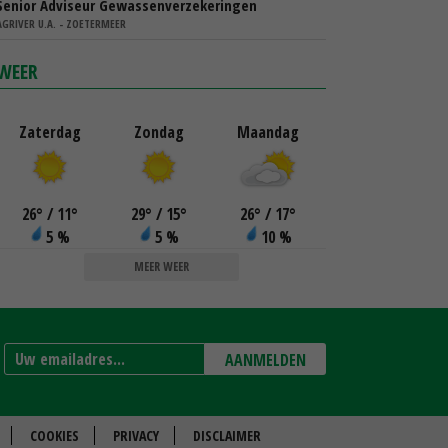
Senior Adviseur Gewassenverzekeringen
AGRIVER U.A. - ZOETERMEER
WEER
Zaterdag
Zondag
Maandag
26
°
/ 11
°
29
°
/ 15
°
26
°
/ 17
°
5 %
5 %
10 %
MEER WEER
AANMELDEN
COOKIES
PRIVACY
DISCLAIMER