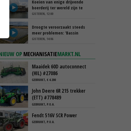
Koeien van enige drijvende
boerderij ter wereld zijn te
koop
GISTEREN, 12:00
Droogte veroorzaakt steeds
meer problemen: ‘Bassin
afgelopen week al leeg’
GISTEREN, 14:06
NIEUW OP
MECHANISATIE
MARKT.NL
Maaidek 60D autoconnect
(HIL) #27086
GEBRUIKT, € 4.200
John Deere 6R 215 trekker
(ETT) #778489
GEBRUIKT, P.O.A.
Fendt 516V SCR Power
GEBRUIKT, P.O.A.