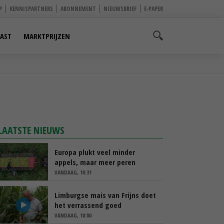
P
KENNISPARTNERS
ABONNEMENT
NIEUWSBRIEF
E-PAPER
AST
MARKTPRIJZEN
LAATSTE NIEUWS
Europa plukt veel minder
appels, maar meer peren
VANDAAG, 10:31
Limburgse mais van Frijns doet
het verrassend goed
VANDAAG, 10:00