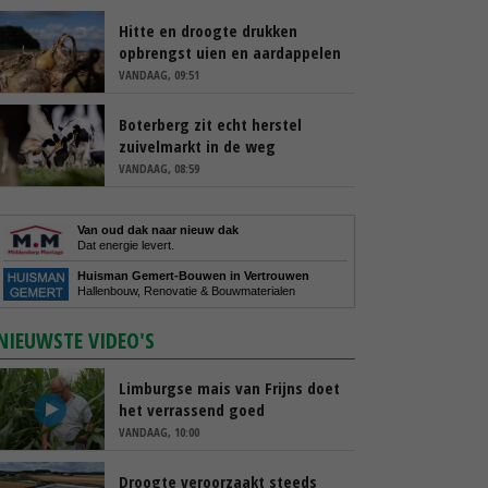
Hitte en droogte drukken
opbrengst uien en aardappelen
VANDAAG, 09:51
Boterberg zit echt herstel
zuivelmarkt in de weg
VANDAAG, 08:59
Van oud dak naar nieuw dak
Dat energie levert.
Huisman Gemert-Bouwen in Vertrouwen
Hallenbouw, Renovatie & Bouwmaterialen
NIEUWSTE VIDEO'S
Limburgse mais van Frijns doet
het verrassend goed
VANDAAG, 10:00
Droogte veroorzaakt steeds