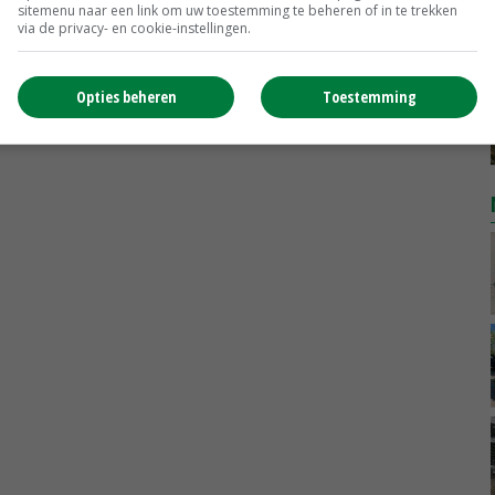
Noteringen
€ 26,00
~
€ 33,00
sitemenu naar een link om uw toestemming te beheren of in te trekken
via de privacy- en cookie-instellingen.
Uien Middenmeer Geel 30-60% grof
Noteringen
€ 0,00
~
€ 0,00
Opties beheren
Toestemming
MEER MARKTPRIJZEN