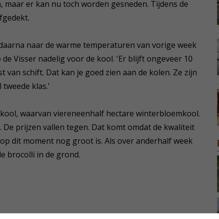
 maar er kan nu toch worden gesneden. Tijdens de
fgedekt.
 daarna naar de warme temperaturen van vorige week
 Visser nadelig voor de kool. 'Er blijft ongeveer 10
 van schift. Dat kan je goed zien aan de kolen. Ze zijn
tweede klas.'
emkool, waarvan viereneenhalf hectare winterbloemkool.
De prijzen vallen tegen. Dat komt omdat de kwaliteit
 op dit moment nog groot is. Als over anderhalf week
e brocolli in de grond.