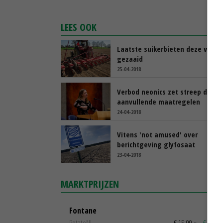
LEES OOK
Laatste suikerbieten deze week
gezaaid
25-04-2018
Verbod neonics zet streep door
aanvullende maatregelen
24-04-2018
Vitens 'not amused' over
berichtgeving glyfosaat
23-04-2018
MARKTPRIJZEN
Fontane