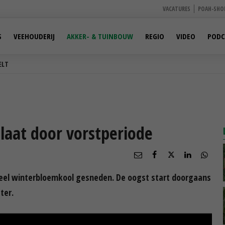
VACATURES
POAH-SHO
S
VEEHOUDERIJ
AKKER- & TUINBOUW
REGIO
VIDEO
PODC
ELT
laat door vorstperiode
teel winterbloemkool gesneden. De oogst start doorgaans
ter.