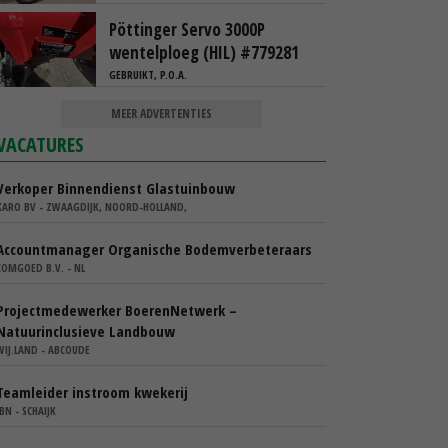
Pöttinger Servo 3000P
wentelploeg (HIL) #779281
GEBRUIKT, P.O.A.
MEER ADVERTENTIES
VACATURES
Verkoper Binnendienst Glastuinbouw
KARO BV - ZWAAGDIJK, NOORD-HOLLAND,
Accountmanager Organische Bodemverbeteraars
COMGOED B.V. - NL
Projectmedewerker BoerenNetwerk –
Natuurinclusieve Landbouw
WIJ.LAND - ABCOUDE
Teamleider instroom kwekerij
IBN - SCHAIJK