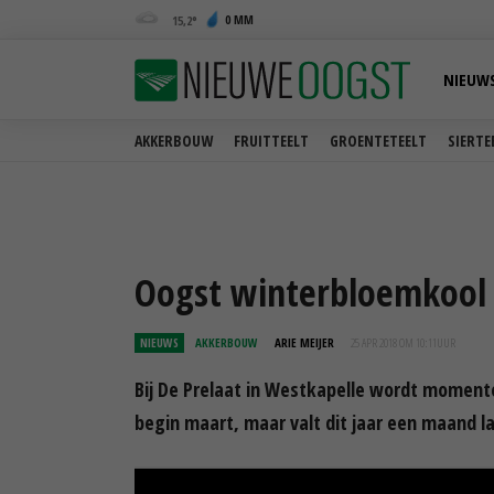
0 MM
15,2
NIEUW
AKKERBOUW
FRUITTEELT
GROENTETEELT
SIERTE
Oogst winterbloemkool 
NIEUWS
AKKERBOUW
ARIE MEIJER
25 APR 2018 OM 10:11
UUR
Bij De Prelaat in Westkapelle wordt momen
begin maart, maar valt dit jaar een maand la