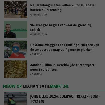
Na jarenlang meten willen Zuid-Hollandse
boeren nu erkenning
GISTEREN, 07:00
‘De droogte begint ver voor de grens bij
Lobith’
GISTEREN, 11:00
Oekraïne-vlogger Kees Huizinga: ‘Bezoek van
de ambassade mag zelf groente plukken’
07-08-2026
Aandeel China in wereldwijde fritesexport
neemt verder toe
07-08-2026
NIEUW OP
MECHANISATIE
MARKT.NL
JOHN DEERE 2026R COMPACTTREKKER (SOM)
#781745