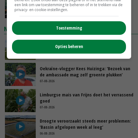
‘Cijfer jezelf niet weg en doe vooral ook waar
een link om uw toestemming te beheren of in te trekken via de
je gelukkig van wordt’
privacy- en cookie-instellingen.
GISTEREN, 13:31
NIEUWSTE VIDEO'S
Toestemming
POAH!: John Deere 7730
Opties beheren
GISTEREN, 10:00
Oekraïne-vlogger Kees Huizinga: ‘Bezoek van
de ambassade mag zelf groente plukken’
07-08-2026
Limburgse mais van Frijns doet het verrassend
goed
07-08-2026
Droogte veroorzaakt steeds meer problemen:
‘Bassin afgelopen week al leeg’
06-08-2026