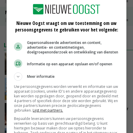
Barneveld kooieieren
€ 7,15
€ 0,00
Maat 54
Barneveld kooieieren
€ 9,10
€ 0,00
Nieuwe Oogst vraagt om uw toestemming om uw
persoonsgegevens te gebruiken voor het volgende:
MEER MARKTPRIJZEN
Gepersonaliseerde advertenties en content,
LAATSTE NIEUWS
advertentie- en contentmetingen,
doelgroepenonderzoek en ontwikkeling van diensten
‘Samenwerking A-ware en Amalthea gaat
zorgen voor meer balans’
Informatie op een apparaat opslaan en/of openen
GISTEREN, 16:01
Meer informatie
Internationale vraag naar geitenzuivel blijft
Uw persoonsgegevens worden verwerkt en informatie van uw
groot: Nederland in Europese top
apparaat (cookies, unieke ID's en andere apparaatgegevens)
GISTEREN, 15:33
kan worden opgeslagen door, geopend door en gedeeld met
4 partners of specifiek door deze site worden gebruikt. Wij en
onze partners kunnen precieze geolocatiegegevens
Vlaamse varkensstapel krimpt, pluimveesector
gebruiken.
Lijst met partners.
groeit door schaalvergroting
Bepaalde leveranciers kunnen uw persoonsgegevens
GISTEREN, 15:20
verwerken op basis van gerechtvaardigd belang. U kunt
hiertegen bezwaar maken door uw opties hieronder te
beheren. Zoek onderaan deze pagina of in het sitemenu naar