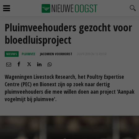
Pluimveehouders gezocht voor
bloedluisproject
NIEUWS
PLUIMVEE
JACOMIEN VOORHORST
24 APR 2018 OM 13:43
UUR
Wageningen Livestock Research, het Poultry Expertise
Centre (PEC) en Bionext zijn op zoek naar dertig
pluimveehouders die mee willen doen aan project 'Aanpak
vogelmijt bij pluimvee'.