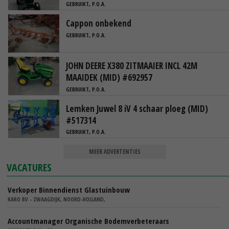
GEBRUIKT, P.O.A.
Cappon onbekend
GEBRUIKT, P.O.A.
JOHN DEERE X380 ZITMAAIER INCL 42M
MAAIDEK (MID) #692957
GEBRUIKT, P.O.A.
Lemken Juwel 8 iV 4 schaar ploeg (MID)
#517314
GEBRUIKT, P.O.A.
MEER ADVERTENTIES
VACATURES
Verkoper Binnendienst Glastuinbouw
KARO BV - ZWAAGDIJK, NOORD-HOLLAND,
Accountmanager Organische Bodemverbeteraars