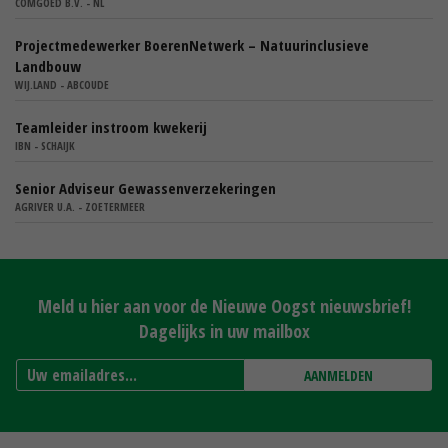
COMGOED B.V. - NL
Projectmedewerker BoerenNetwerk – Natuurinclusieve
Landbouw
WIJ.LAND - ABCOUDE
Teamleider instroom kwekerij
IBN - SCHAIJK
Senior Adviseur Gewassenverzekeringen
AGRIVER U.A. - ZOETERMEER
Meld u hier aan voor de Nieuwe Oogst nieuwsbrief!
Dagelijks in uw mailbox
AANMELDEN