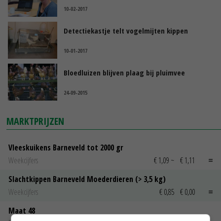
10-02-2017
Detectiekastje telt vogelmijten kippen
10-01-2017
Bloedluizen blijven plaag bij pluimvee
24-09-2015
MARKTPRIJZEN
Vleeskuikens Barneveld tot 2000 gr
Weekcijfers
€ 1,09
~
€ 1,11
Slachtkippen Barneveld Moederdieren (> 3,5 kg)
Weekcijfers
€ 0,85
€ 0,00
Maat 48