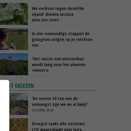
We vechten tegen dezelfde
vijand: Bremia lactuca
BAYER CROP SCIENCE
In vier eenvoudige stappen de
grasgroei volgen op je telefoon
YARA
'Het succes van miscanthus
wordt lang voor het planten
beslist'
TERRAVESTA
MEEST GELEZEN
‘De eerste 10 ton van de
uienoogst zijn we nu al kwijt’
GISTEREN, 09:28
Droogte raakt alle sectoren,
LTO waarschuwt voor lege