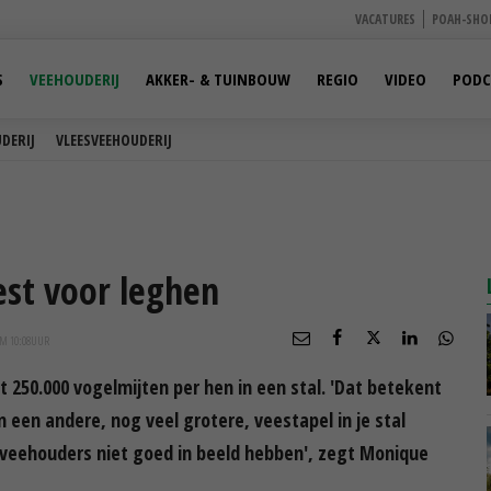
VACATURES
POAH-SHO
S
VEEHOUDERIJ
AKKER- & TUINBOUW
REGIO
VIDEO
PODC
DERIJ
VLEESVEEHOUDERIJ
est voor leghen
OM 10:08
UUR
ot 250.000 vogelmijten per hen in een stal. 'Dat betekent
 een andere, nog veel grotere, veestapel in je stal
mveehouders niet goed in beeld hebben', zegt Monique