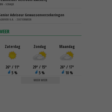
IBN - SCHAIJK
Senior Adviseur Gewassenverzekeringen
AGRIVER U.A. - ZOETERMEER
WEER
Zaterdag
Zondag
Maandag
26
°
/ 11
°
29
°
/ 15
°
26
°
/ 17
°
5 %
5 %
10 %
MEER WEER