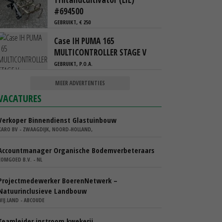
#694500
GEBRUIKT, € 250
Case IH PUMA 165
MULTICONTROLLER STAGE V
GEBRUIKT, P.O.A.
MEER ADVERTENTIES
VACATURES
Verkoper Binnendienst Glastuinbouw
KARO BV - ZWAAGDIJK, NOORD-HOLLAND,
Accountmanager Organische Bodemverbeteraars
COMGOED B.V. - NL
Projectmedewerker BoerenNetwerk –
Natuurinclusieve Landbouw
WIJ.LAND - ABCOUDE
Teamleider instroom kwekerij