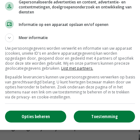
Gepersonaliseerde advertenties en content, advertentie- en
eiding van de mijt. 'Het voorkomen van
contentmetingen, doelgroepenonderzoek en ontwikkeling van
diensten
van preventieve maatregelen.'
Informatie op een apparaat opslaan en/of openen
ers en hun adviseurs volop gebruikmaken van de
Meer informatie
l over verbaasd, gelet op de negatieve effecten van
 checklist bijgesteld in de loop der jaren.
Uw persoonsgegevens worden verwerkt en informatie van uw apparaat
(cookies, unieke ID's en andere apparaatgegevens) kan worden
opgeslagen door, geopend door en gedeeld met 4 partners of specifiek
door deze site worden gebruikt. Wij en onze partners kunnen precieze
geolocatiegegevens gebruiken.
Lijst met partners.
e overbrengers zijn van vogelmijten naar
Bepaalde leveranciers kunnen uw persoonsgegevens verwerken op basis
van gerechtvaardigd belang. U kunt hiertegen bezwaar maken door uw
 soorten vogelmijten dan in kippenstallen. Mensen
opties hieronder te beheren. Zoek onderaan deze pagina of in het
sitemenu naar een link om uw toestemming te beheren of in te trekken
ogelmijten zijn. Ook is het zaak om te beginnen met
via de privacy- en cookie-instellingen.
Vraag om garanties bij de opfokker', adviseert Mul.
Opties beheren
Toestemming
ndes is ook een belangrijk punt bij de preventie van
droog reinigen zijn. Als je maar probeert de stal zo