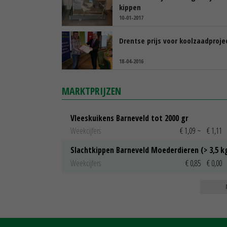
kippen
10-01-2017
Drentse prijs voor koolzaadproje
18-04-2016
MARKTPRIJZEN
Vleeskuikens Barneveld tot 2000 gr
Weekcijfers
€ 1,09
~
€ 1,11
Slachtkippen Barneveld Moederdieren (> 3,5 k
Weekcijfers
€ 0,85
€ 0,00