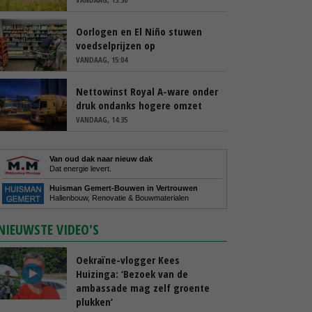
Oorlogen en El Niño stuwen
voedselprijzen op
VANDAAG, 15:04
Nettowinst Royal A-ware onder
druk ondanks hogere omzet
VANDAAG, 14:35
Van oud dak naar nieuw dak
Dat energie levert.
Huisman Gemert-Bouwen in Vertrouwen
Hallenbouw, Renovatie & Bouwmaterialen
NIEUWSTE VIDEO'S
Oekraïne-vlogger Kees
Huizinga: ‘Bezoek van de
ambassade mag zelf groente
plukken’