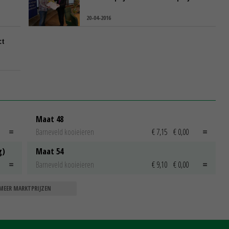
20-04-2016
ct
Maat 48
Barneveld kooieieren
€ 7,15
€ 0,00
g)
Maat 54
Barneveld kooieieren
€ 9,10
€ 0,00
MEER MARKTPRIJZEN