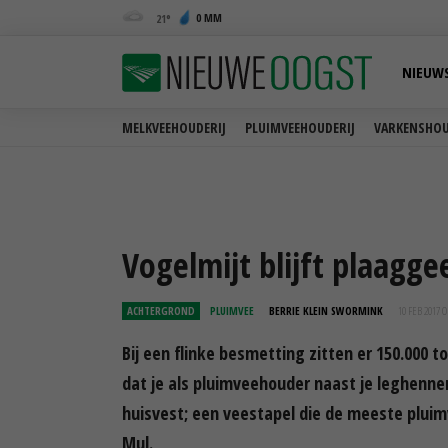
0 MM
21
NIEUW
MELKVEEHOUDERIJ
PLUIMVEEHOUDERIJ
VARKENSHOU
Vogelmijt blijft plaagge
ACHTERGROND
PLUIMVEE
BERRIE KLEIN SWORMINK
10 FEB 2017 
Bij een flinke besmetting zitten er 150.000 t
dat je als pluimveehouder naast je leghennen
huisvest; een veestapel die de meeste plui
Mul.