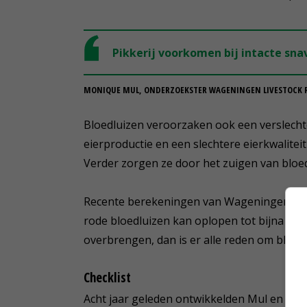
Pikkerij voorkomen bij intacte snav
MONIQUE MUL, ONDERZOEKSTER WAGENINGEN LIVESTOCK 
Bloedluizen veroorzaken ook een verslecht
eierproductie en een slechtere eierkwalitei
Verder zorgen ze door het zuigen van bloe
Recente berekeningen van Wageningen Live
rode bloedluizen kan oplopen tot bijna 45 ce
overbrengen, dan is er alle reden om bloedlu
Checklist
Acht jaar geleden ontwikkelden Mul en haar