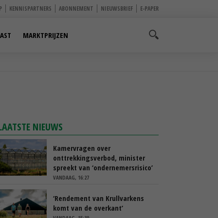
P
KENNISPARTNERS
ABONNEMENT
NIEUWSBRIEF
E-PAPER
AST
MARKTPRIJZEN
LAATSTE NIEUWS
Kamervragen over
onttrekkingsverbod, minister
spreekt van ‘ondernemersrisico’
VANDAAG, 16:27
‘Rendement van Krullvarkens
komt van de overkant’
VANDAAG, 15:30