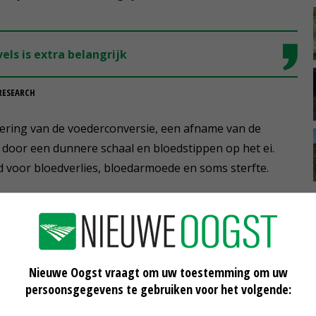
els is extra belangrijk
RESEARCH
ering van de voederconversie, een afname van de
t door een dunnere schaal en bloedstippen op het ei.
d voor bloedverlies, bloedarmoede en soms sterfte.
stock Research geven aan dat de productieschade door
nt per hen per jaar. 'En als je weet dat ze ook ziektes
is te bestrijden.'
Nieuwe Oogst vraagt om uw toestemming om uw
persoonsgegevens te gebruiken voor het volgende:
 collega's een checklist met adviezen voor preventieve