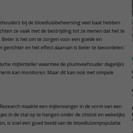
houders bij de bloedluisbeheersing veel baat hebben
achten ze vaak met de bestrijding tot ze menen dat het te
f. Beter is het om te zorgen voor een goede en
l gerichter en het effect daarvan is beter te beoordelen.'
ische mijtenteller waarmee de pluimveehouder dagelijks
cherm kan monitoren. Maar dit kan ook met simpele
Research maakte een mijtenvanger in de vorm van een
jes in de stal op te hangen onder de zitstok en wekelijks
en, is snel een goed beeld van de bloedluizenpopulatie