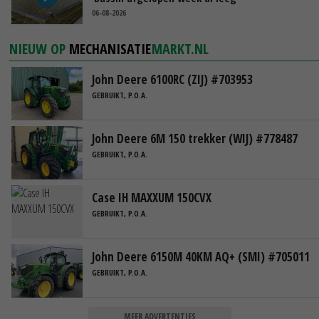
06-08-2026
NIEUW OP
MECHANISATIE
MARKT.NL
John Deere 6100RC (ZIJ) #703953
GEBRUIKT, P.O.A.
John Deere 6M 150 trekker (WIJ) #778487
GEBRUIKT, P.O.A.
Case IH MAXXUM 150CVX
GEBRUIKT, P.O.A.
John Deere 6150M 40KM AQ+ (SMI) #705011
GEBRUIKT, P.O.A.
MEER ADVERTENTIES