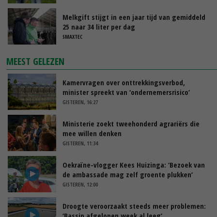
Melkgift stijgt in een jaar tijd van gemiddeld
25 naar 34 liter per dag
SMAXTEC
MEEST GELEZEN
Kamervragen over onttrekkingsverbod,
minister spreekt van ‘ondernemersrisico’
GISTEREN, 16:27
Ministerie zoekt tweehonderd agrariërs die
mee willen denken
GISTEREN, 11:34
Oekraïne-vlogger Kees Huizinga: ‘Bezoek van
de ambassade mag zelf groente plukken’
GISTEREN, 12:00
Droogte veroorzaakt steeds meer problemen:
‘Bassin afgelopen week al leeg’