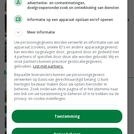
groot: Nederland in Europese top
advertentie- en contentmetingen,
VANDAAG, 15:33
doelgroepenonderzoek en ontwikkeling van diensten
Vlaamse varkensstapel krimpt, pluimveesector
Informatie op een apparaat opslaan en/of openen
groeit door schaalvergroting
Meer informatie
VANDAAG, 15:20
Uw persoonsgegevens worden verwerkt en informatie van uw
‘Cijfer jezelf niet weg en doe vooral ook waar
apparaat (cookies, unieke ID's en andere apparaatgegevens)
je gelukkig van wordt’
kan worden opgeslagen door, geopend door en gedeeld met
4 partners of specifiek door deze site worden gebruikt. Wij en
VANDAAG, 13:31
onze partners kunnen precieze geolocatiegegevens
gebruiken.
Lijst met partners.
NIEUWSTE VIDEO'S
Bepaalde leveranciers kunnen uw persoonsgegevens
verwerken op basis van gerechtvaardigd belang. U kunt
hiertegen bezwaar maken door uw opties hieronder te
POAH!: John Deere 7730
beheren. Zoek onderaan deze pagina of in het sitemenu naar
een link om uw toestemming te beheren of in te trekken via de
VANDAAG, 10:00
privacy- en cookie-instellingen.
Oekraïne-vlogger Kees Huizinga: ‘Bezoek van
Toestemming
de ambassade mag zelf groente plukken’
GISTEREN, 12:00