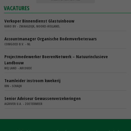
VACATURES
Verkoper Binnendienst Glastuinbouw
KARO BV - ZWAAGDIJK, NOORD-HOLLAND,
Accountmanager Organische Bodemverbeteraars
COMGOED B.V. - NL
Projectmedewerker BoerenNetwerk – Natuurinclusieve
Landbouw
WIJ.LAND - ABCOUDE
Teamleider instroom kwekerij
IBN - SCHAIJK
Senior Adviseur Gewassenverzekeringen
AGRIVER U.A. - ZOETERMEER