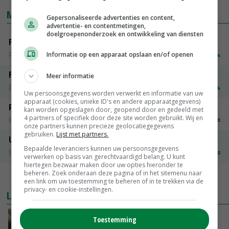
MARKTPRIJZEN
Gepersonaliseerde advertenties en content,
advertentie- en contentmetingen,
doelgroepenonderzoek en ontwikkeling van diensten
Fontane
PotatoNL
€ 15,00
~
€ 23,00
Informatie op een apparaat opslaan en/of openen
Fritesgeschikt NL Du Be
Meer informatie
PotatoNL
€ 15,00
~
€ 23,00
Uw persoonsgegevens worden verwerkt en informatie van uw
apparaat (cookies, unieke ID's en andere apparaatgegevens)
Peen
kan worden opgeslagen door, geopend door en gedeeld met
4 partners of specifiek door deze site worden gebruikt. Wij en
Noteringen
€ 26,00
~
€ 33,00
onze partners kunnen precieze geolocatiegegevens
gebruiken.
Lijst met partners.
Uien Middenmeer Geel 30-60% grof
Bepaalde leveranciers kunnen uw persoonsgegevens
Noteringen
€ 0,00
~
€ 0,00
verwerken op basis van gerechtvaardigd belang. U kunt
hiertegen bezwaar maken door uw opties hieronder te
beheren. Zoek onderaan deze pagina of in het sitemenu naar
MEER MARKTPRIJZEN
een link om uw toestemming te beheren of in te trekken via de
privacy- en cookie-instellingen.
LAATSTE NIEUWS
‘Samenwerking A-ware en Amalthea gaat
Toestemming
zorgen voor meer balans’