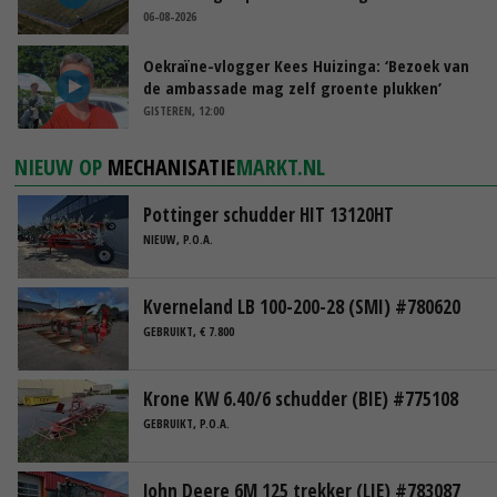
06-08-2026
Oekraïne-vlogger Kees Huizinga: ‘Bezoek van
de ambassade mag zelf groente plukken’
GISTEREN, 12:00
NIEUW OP
MECHANISATIE
MARKT.NL
Pottinger schudder HIT 13120HT
NIEUW, P.O.A.
Kverneland LB 100-200-28 (SMI) #780620
GEBRUIKT, € 7.800
Krone KW 6.40/6 schudder (BIE) #775108
GEBRUIKT, P.O.A.
John Deere 6M 125 trekker (LIE) #783087