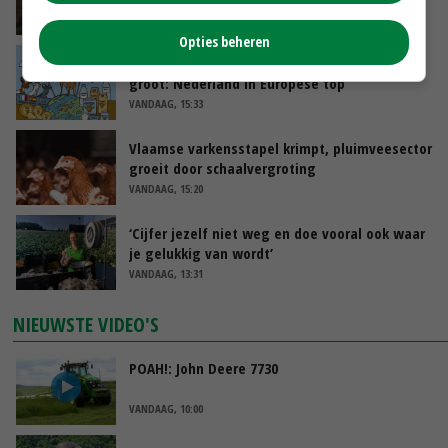
VANDAAG, 16:01
Opties beheren
Internationale vraag naar geitenzuivel blijft
groot: Nederland in Europese top
VANDAAG, 15:33
Vlaamse varkensstapel krimpt, pluimveesector
groeit door schaalvergroting
VANDAAG, 15:20
‘Cijfer jezelf niet weg en doe vooral ook waar
je gelukkig van wordt’
VANDAAG, 13:31
NIEUWSTE VIDEO'S
POAH!: John Deere 7730
VANDAAG, 10:00