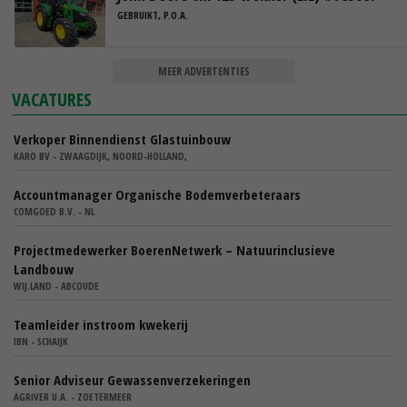
GEBRUIKT, P.O.A.
MEER ADVERTENTIES
VACATURES
Verkoper Binnendienst Glastuinbouw
KARO BV - ZWAAGDIJK, NOORD-HOLLAND,
Accountmanager Organische Bodemverbeteraars
COMGOED B.V. - NL
Projectmedewerker BoerenNetwerk – Natuurinclusieve
Landbouw
WIJ.LAND - ABCOUDE
Teamleider instroom kwekerij
IBN - SCHAIJK
Senior Adviseur Gewassenverzekeringen
AGRIVER U.A. - ZOETERMEER