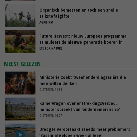
Organisch bemesten en toch een snelle
stikstofafgifte
AGRIFIRM
Future Harvest: nieuw Europees programma
stimuleert de nieuwe generatie boeren in
Nederland
EYE FOR NATURE
MEEST GELEZEN
Ministerie zoekt tweehonderd agrariërs die
mee willen denken
GISTEREN, 11:34
Kamervragen over onttrekkingsverbod,
minister spreekt van ‘ondernemersrisico’
GISTEREN, 16:27
Droogte veroorzaakt steeds meer problemen:
‘Bassin afgelopen week al leeg’