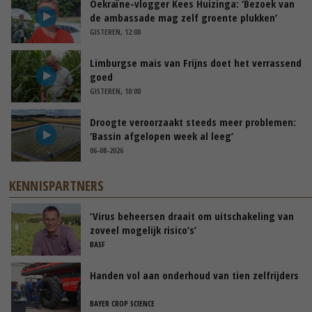
Oekraïne-vlogger Kees Huizinga: ‘Bezoek van
de ambassade mag zelf groente plukken’
GISTEREN, 12:00
Limburgse mais van Frijns doet het verrassend
goed
GISTEREN, 10:00
Droogte veroorzaakt steeds meer problemen:
‘Bassin afgelopen week al leeg’
06-08-2026
KENNISPARTNERS
‘Virus beheersen draait om uitschakeling van
zoveel mogelijk risico’s’
BASF
Handen vol aan onderhoud van tien zelfrijders
BAYER CROP SCIENCE