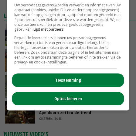
MEER MARKTPRIJZEN
Uw persoonsgegevens worden verwerkt en informatie van uw
apparaat (cookies, unieke ID's en andere apparaatgegevens)
LAATSTE NIEUWS
kan worden opgeslagen door, geopend door en gedeeld met
4 partners of specifiek door deze site worden gebruikt. Wij en
onze partners kunnen precieze geolocatiegegevens
Gemiddelde Europese melkprijs daalt licht in
gebruiken.
Lijst met partners.
juni
Bepaalde leveranciers kunnen uw persoonsgegevens
GISTEREN, 17:04
verwerken op basis van gerechtvaardigd belang. U kunt
hiertegen bezwaar maken door uw opties hieronder te
beheren. Zoek onderaan deze pagina of in het sitemenu naar
Frans onderzoekcentrum bestrijkt hele
een link om uw toestemming te beheren of in te trekken via de
varkensvleesketen
privacy- en cookie-instellingen.
GISTEREN, 15:29
Toestemming
Emmeloord noteert eerste zaaiuien op
maximaal 20 euro
GISTEREN, 14:59
Opties beheren
Spontane boerenacties in Twente en
Apeldoorn zetten de trend
GISTEREN, 14:48
NIEUWSTE VIDEO'S