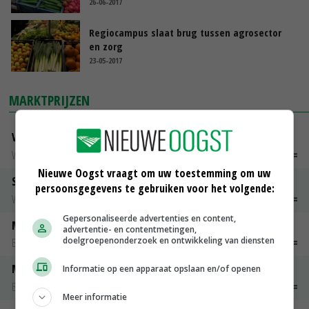
26-06-2017
Regiocampus slaat brug tussen agrosector
en zorg
23-05-2017
MARKTPRIJZEN
Vleeskuikens Barneveld tot 2000 gr
Weekcijfers
€ 1,09
~
€ 1,11
Nieuwe Oogst vraagt om uw toestemming om uw
Slachtkippen Barneveld Moederdieren (> 3,5 kg)
persoonsgegevens te gebruiken voor het volgende:
Weekcijfers
€ 0,85
€ 0,00
Gepersonaliseerde advertenties en content,
Maat 48
advertentie- en contentmetingen,
doelgroepenonderzoek en ontwikkeling van diensten
Barneveld kooieieren
€ 7,15
€ 0,00
Maat 54
Informatie op een apparaat opslaan en/of openen
Barneveld kooieieren
€ 9,10
€ 0,00
Meer informatie