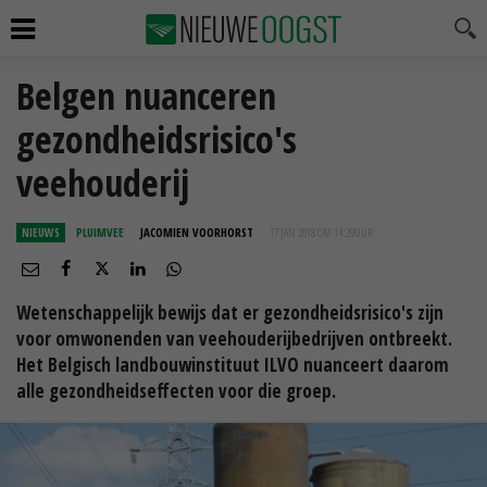
Belgen nuanceren
gezondheidsrisico's
veehouderij
NIEUWS
PLUIMVEE
JACOMIEN VOORHORST
17 JAN 2018 OM 14:29
UUR
Wetenschappelijk bewijs dat er gezondheidsrisico's zijn
voor omwonenden van veehouderijbedrijven ontbreekt.
Het Belgisch landbouwinstituut ILVO nuanceert daarom
alle gezondheidseffecten voor die groep.