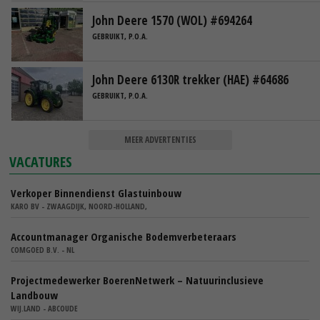
John Deere 1570 (WOL) #694264
GEBRUIKT, P.O.A.
John Deere 6130R trekker (HAE) #64686
GEBRUIKT, P.O.A.
MEER ADVERTENTIES
VACATURES
Verkoper Binnendienst Glastuinbouw
KARO BV - ZWAAGDIJK, NOORD-HOLLAND,
Accountmanager Organische Bodemverbeteraars
COMGOED B.V. - NL
Projectmedewerker BoerenNetwerk – Natuurinclusieve
Landbouw
WIJ.LAND - ABCOUDE