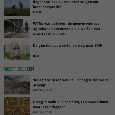
Regeneratieve suikerbieten vragen om
ketenperspectief
REGENL
WTTA: wat betekent de nieuwe wet voor
agrarische ondernemers die werken met
uitzendkrachten?
AB WERKT ZUID-NEDERLAND
De glastuinbouwsector op weg naar 2040
NVM
MEEST GELEZEN
‘De eerste 10 ton van de uienoogst zijn we nu
al kwijt’
GISTEREN, 09:28
Droogte raakt alle sectoren, LTO waarschuwt
voor lege schappen
GISTEREN, 11:05