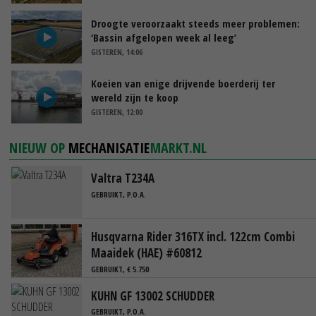
Droogte veroorzaakt steeds meer problemen:
‘Bassin afgelopen week al leeg’
GISTEREN, 14:06
Koeien van enige drijvende boerderij ter
wereld zijn te koop
GISTEREN, 12:00
NIEUW OP
MECHANISATIE
MARKT.NL
Valtra T234A
GEBRUIKT, P.O.A.
Husqvarna Rider 316TX incl. 122cm Combi
Maaidek (HAE) #60812
GEBRUIKT, € 5.750
KUHN GF 13002 SCHUDDER
GEBRUIKT, P.O.A.