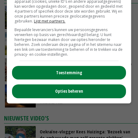
apparaat (cookies, unieke ID's en andere apparaatgegevens)
kan worden opgeslagen door, geopend door en gedeeld met
Kamervragen over onttrekkingsverbod,
4 partners of specifiek door deze site worden gebruikt. Wij en
onze partners kunnen precieze geolocatiegegevens
minister spreekt van ‘ondernemersrisico’
gebruiken.
Lijst met partners.
VANDAAG, 16:27
Bepaalde leveranciers kunnen uw persoonsgegevens
verwerken op basis van gerechtvaardigd belang. U kunt
‘Rendement van Krullvarkens komt van de
hiertegen bezwaar maken door uw opties hieronder te
overkant’
beheren. Zoek onderaan deze pagina of in het sitemenu naar
een link om uw toestemming te beheren of in te trekken via de
VANDAAG, 15:30
privacy- en cookie-instellingen.
Oorlogen en El Niño stuwen voedselprijzen op
Toestemming
VANDAAG, 15:04
Nettowinst Royal A-ware onder druk ondanks
Opties beheren
hogere omzet
VANDAAG, 14:35
NIEUWSTE VIDEO'S
Oekraïne-vlogger Kees Huizinga: ‘Bezoek van
de ambassade mag zelf groente plukken’