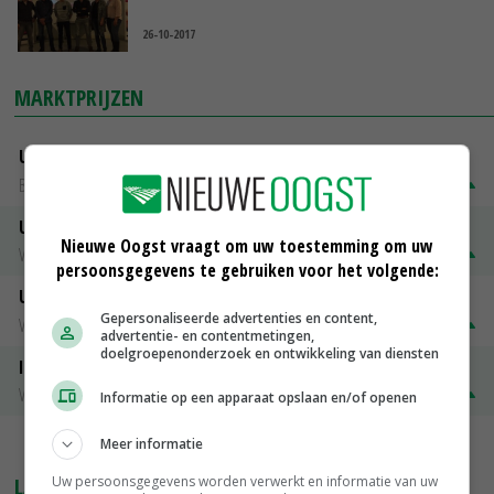
26-10-2017
MARKTPRIJZEN
Uitbetaalprijs DCA BestPigletPrice
Biggen weekprijzen
€ 26,50
€ 0,50
Uitbetaalprijs Compaxo
Nieuwe Oogst vraagt om uw toestemming om uw
Vleesvarkens
€ 1,32
€ 0,10
persoonsgegevens te gebruiken voor het volgende:
Uitbetaalprijs Van Rooi Meat
Gepersonaliseerde advertenties en content,
Vleesvarkens
€ 1,25
€ 0,10
advertentie- en contentmetingen,
doelgroepenonderzoek en ontwikkeling van diensten
ISN prijs Frankrijk
Vleesvarkens
€ 1,78
€ 0,06
Informatie op een apparaat opslaan en/of openen
Meer informatie
MEER MARKTPRIJZEN
Uw persoonsgegevens worden verwerkt en informatie van uw
LAATSTE NIEUWS