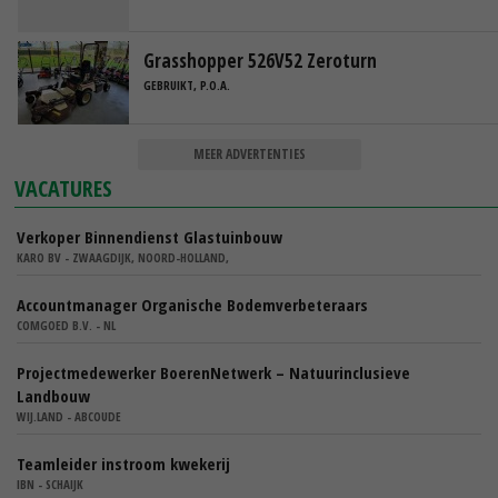
Grasshopper 526V52 Zeroturn
GEBRUIKT, P.O.A.
MEER ADVERTENTIES
VACATURES
Verkoper Binnendienst Glastuinbouw
KARO BV - ZWAAGDIJK, NOORD-HOLLAND,
Accountmanager Organische Bodemverbeteraars
COMGOED B.V. - NL
Projectmedewerker BoerenNetwerk – Natuurinclusieve
Landbouw
WIJ.LAND - ABCOUDE
Teamleider instroom kwekerij
IBN - SCHAIJK