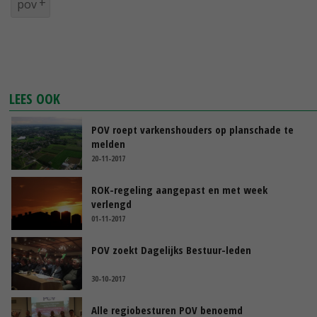
pov
LEES OOK
POV roept varkenshouders op planschade te
melden
20-11-2017
ROK-regeling aangepast en met week
verlengd
01-11-2017
POV zoekt Dagelijks Bestuur-leden
30-10-2017
Alle regiobesturen POV benoemd