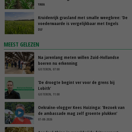
YARA
Kruidenrijk grasland met smalle weegbree: ‘De
voederwaarde is vergelijkbaar met Engels
raaigras’
DLF
MEEST GELEZEN
Na jarenlang meten willen Zuid-Hollandse
boeren nu erkenning
GISTEREN, 07:00
‘De droogte begint ver voor de grens bij
Lobith’
GISTEREN, 11:00
Oekraïne-vlogger Kees Huizinga: ‘Bezoek van
de ambassade mag zelf groente plukken’
07-08-2026