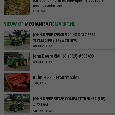
Aandeel China in wereldwijde fritesexport
neemt verder toe
07-08-2026
NIEUW OP
MECHANISATIE
MARKT.NL
JOHN DEERE X950R 54" HOOGLOSSER
ZITMAAIER (LIE) #781075
GEBRUIKT, P.O.A.
John Deere 6M 165 (BRU) #695499
GEBRUIKT, P.O.A.
Kuhn FC280F Frontmaaier
1999, P.O.A.
JOHN DEERE 3038E COMPACTTREKKER (LIE)
#781764
GEBRUIKT, P.O.A.