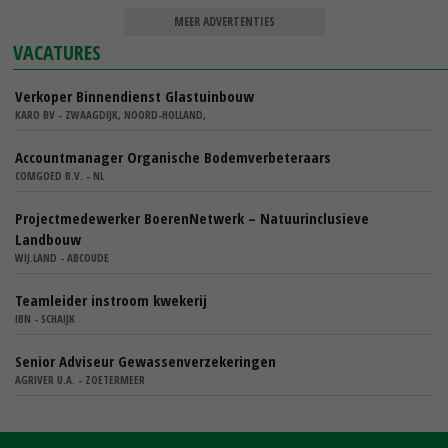
MEER ADVERTENTIES
VACATURES
Verkoper Binnendienst Glastuinbouw
KARO BV - ZWAAGDIJK, NOORD-HOLLAND,
Accountmanager Organische Bodemverbeteraars
COMGOED B.V. - NL
Projectmedewerker BoerenNetwerk – Natuurinclusieve
Landbouw
WIJ.LAND - ABCOUDE
Teamleider instroom kwekerij
IBN - SCHAIJK
Senior Adviseur Gewassenverzekeringen
AGRIVER U.A. - ZOETERMEER