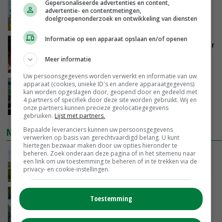
Internationale vraag naar geitenzuivel blijft
Gepersonaliseerde advertenties en content,
advertentie- en contentmetingen,
groot: Nederland in Europese top
doelgroepenonderzoek en ontwikkeling van diensten
GISTEREN, 15:33
Informatie op een apparaat opslaan en/of openen
Vlaamse varkensstapel krimpt, pluimveesector
groeit door schaalvergroting
Meer informatie
GISTEREN, 15:20
Uw persoonsgegevens worden verwerkt en informatie van uw
apparaat (cookies, unieke ID's en andere apparaatgegevens)
‘Cijfer jezelf niet weg en doe vooral ook waar
kan worden opgeslagen door, geopend door en gedeeld met
je gelukkig van wordt’
4 partners of specifiek door deze site worden gebruikt. Wij en
GISTEREN, 13:31
onze partners kunnen precieze geolocatiegegevens
gebruiken.
Lijst met partners.
NIEUWSTE VIDEO'S
Bepaalde leveranciers kunnen uw persoonsgegevens
verwerken op basis van gerechtvaardigd belang. U kunt
hiertegen bezwaar maken door uw opties hieronder te
POAH!: John Deere 7730
beheren. Zoek onderaan deze pagina of in het sitemenu naar
een link om uw toestemming te beheren of in te trekken via de
privacy- en cookie-instellingen.
GISTEREN, 10:00
Oekraïne-vlogger Kees Huizinga: ‘Bezoek van
Toestemming
de ambassade mag zelf groente plukken’
07-08-2026