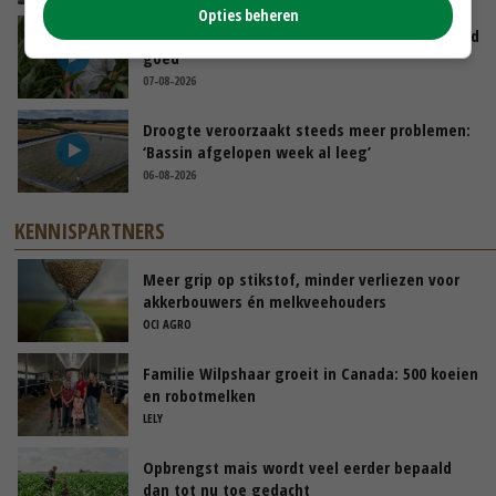
Opties beheren
Limburgse mais van Frijns doet het verrassend
goed
07-08-2026
Droogte veroorzaakt steeds meer problemen:
‘Bassin afgelopen week al leeg’
06-08-2026
KENNISPARTNERS
Meer grip op stikstof, minder verliezen voor
akkerbouwers én melkveehouders
OCI AGRO
Familie Wilpshaar groeit in Canada: 500 koeien
en robotmelken
LELY
Opbrengst mais wordt veel eerder bepaald
dan tot nu toe gedacht