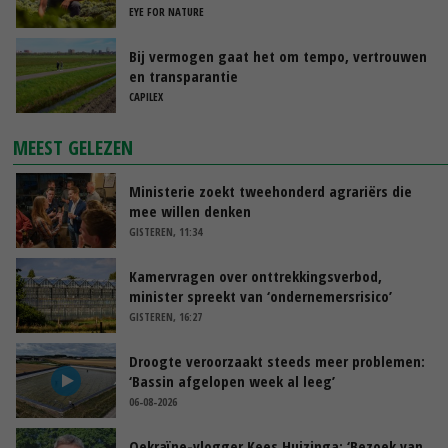
Nederland
EYE FOR NATURE
Bij vermogen gaat het om tempo, vertrouwen
en transparantie
CAPILEX
MEEST GELEZEN
Ministerie zoekt tweehonderd agrariërs die
mee willen denken
GISTEREN, 11:34
Kamervragen over onttrekkingsverbod,
minister spreekt van ‘ondernemersrisico’
GISTEREN, 16:27
Droogte veroorzaakt steeds meer problemen:
‘Bassin afgelopen week al leeg’
06-08-2026
Oekraïne-vlogger Kees Huizinga: ‘Bezoek van