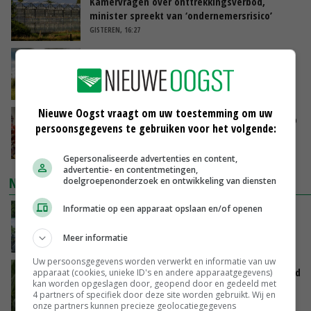
Kamervragen over onttrekkingsverbod,
minister spreekt van ‘ondernemersrisico’
GISTEREN, 16:27
‘Rendement van Krullvarkens komt van de
overkant’
GISTEREN, 15:30
Nieuwe Oogst vraagt om uw toestemming om uw
Oorlogen en El Niño stuwen voedselprijzen op
persoonsgegevens te gebruiken voor het volgende:
GISTEREN, 15:04
Gepersonaliseerde advertenties en content,
advertentie- en contentmetingen,
NIEUWSTE VIDEO'S
doelgroepenonderzoek en ontwikkeling van diensten
Informatie op een apparaat opslaan en/of openen
Oekraïne-vlogger Kees Huizinga: ‘Bezoek van
de ambassade mag zelf groente plukken’
Meer informatie
GISTEREN, 12:00
Uw persoonsgegevens worden verwerkt en informatie van uw
Limburgse mais van Frijns doet het verrassend
apparaat (cookies, unieke ID's en andere apparaatgegevens)
kan worden opgeslagen door, geopend door en gedeeld met
goed
4 partners of specifiek door deze site worden gebruikt. Wij en
GISTEREN, 10:00
onze partners kunnen precieze geolocatiegegevens