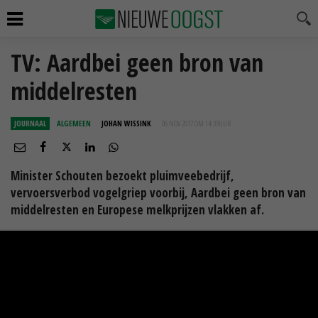
TV: Aardbei geen bron van
middelresten
JOURNAAL
ALGEMEEN
JOHAN WISSINK
06 NOV 2017 OM 14:39
UUR
Minister Schouten bezoekt pluimveebedrijf,
vervoersverbod vogelgriep voorbij, Aardbei geen bron van
middelresten en Europese melkprijzen vlakken af.