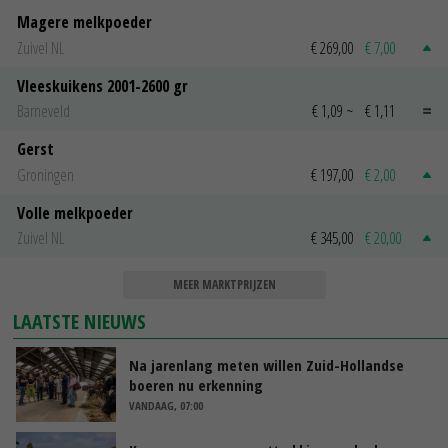
Magere melkpoeder
Zuivel NL
€ 269,00
€ 7,00
Vleeskuikens 2001-2600 gr
Barneveld
€ 1,09
~
€ 1,11
Gerst
Groningen
€ 197,00
€ 2,00
Volle melkpoeder
Zuivel NL
€ 345,00
€ 20,00
MEER MARKTPRIJZEN
LAATSTE NIEUWS
Na jarenlang meten willen Zuid-Hollandse
boeren nu erkenning
VANDAAG, 07:00