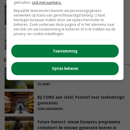
gebruiken.
Lijst met partners.
Droogte veroorzaakt steeds meer problemen:
Bepaalde leveranciers kunnen uw persoonsgegevens
‘Bassin afgelopen week al leeg’
verwerken op basis van gerechtvaardigd belang. U kunt
hiertegen bezwaar maken door uw opties hieronder te
06-08-2026
beheren. Zoek onderaan deze pagina of in het sitemenu naar
een link om uw toestemming te beheren of in te trekken via de
Koeien van enige drijvende boerderij ter
privacy- en cookie-instellingen.
wereld zijn te koop
06-08-2026
Toestemming
KENNISPARTNERS
Opties beheren
Meer grip op stikstof, minder verliezen voor
akkerbouwers én melkveehouders
OCI AGRO
Bij CONO aan tafel: Positief voor toekomstige
generaties
CONO KAASMAKERS
Future Harvest: nieuw Europees programma
stimuleert de nieuwe generatie boeren in