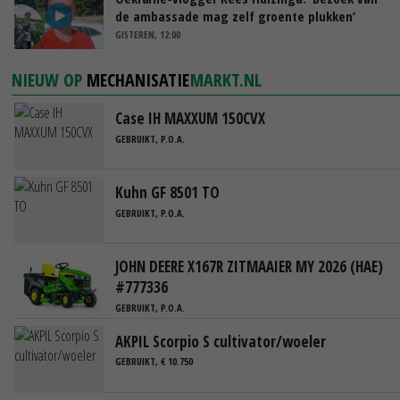
de ambassade mag zelf groente plukken’
GISTEREN, 12:00
NIEUW OP
MECHANISATIE
MARKT.NL
Case IH MAXXUM 150CVX
GEBRUIKT, P.O.A.
Kuhn GF 8501 TO
GEBRUIKT, P.O.A.
JOHN DEERE X167R ZITMAAIER MY 2026 (HAE)
#777336
GEBRUIKT, P.O.A.
AKPIL Scorpio S cultivator/woeler
GEBRUIKT, € 10.750