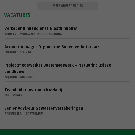
MEER ADVERTENTIES
VACATURES
Verkoper Binnendienst Glastuinbouw
KARO BV - ZWAAGDIJK, NOORD-HOLLAND,
Accountmanager Organische Bodemverbeteraars
COMGOED B.V. - NL
Projectmedewerker BoerenNetwerk – Natuurinclusieve
Landbouw
WIJ.LAND - ABCOUDE
Teamleider instroom kwekerij
IBN - SCHAIJK
Senior Adviseur Gewassenverzekeringen
AGRIVER U.A. - ZOETERMEER