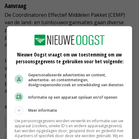
Aanvraag
De Coördinatoren Effectief Middelen Pakket (CEMP)
van de land- en tuinbouworganisaties gaan diverse
producenten en distributeurs van RUB-middelen
porren om een aanvraag tot toelating te doen, zodat
deze middelen kunnen worden behouden.
Nieuwe Oogst vraagt om uw toestemming om uw
Het Ctgb houdt op 23 november een
persoonsgegevens te gebruiken voor het volgende:
informatiebijeenkomst over het aanvragen van een
Gepersonaliseerde advertenties en content,
toelating. Het college meldt dat in een week tijd 25
advertentie- en contentmetingen,
producenten en distributeurs zich hiervoor hebben
doelgroepenonderzoek en ontwikkeling van diensten
aangemeld.
Informatie op een apparaat opslaan en/of openen
Bekijk meer over:
Meer informatie
Regeling Uitzondering Bestrijdingsmiddelen (RUB)
Uw persoonsgegevens worden verwerkt en informatie van uw
apparaat (cookies, unieke ID's en andere apparaatgegevens)
kan worden opgeslagen door, geopend door en gedeeld met
4 partners of specifiek door deze site worden gebruikt. Wij en
bier