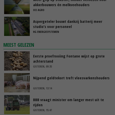
akkerbouwers én melkveehouders
OCI AGRO
Aspergeteler bouwt dankzij batterij meer
studio’s voor personeel
HG ENERGIESYSTEMEN
MEEST GELEZEN
Eerste proefrooiing Fontane wijst op grote
achterstand
GISTEREN, 09:35
Nijpend geldtekort treft vleesvarkenshouders
GISTEREN, 13:14
BBB vraagt minister om langer mest uit te
rijden
GISTEREN, 15:47