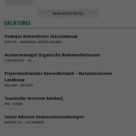
MEER ADVERTENTIES
VACATURES
Verkoper Binnendienst Glastuinbouw
KARO BV - ZWAAGDIJK, NOORD-HOLLAND,
Accountmanager Organische Bodemverbeteraars
COMGOED B.V. - NL
Projectmedewerker BoerenNetwerk – Natuurinclusieve
Landbouw
WIJ.LAND - ABCOUDE
Teamleider instroom kwekerij
IBN - SCHAIJK
Senior Adviseur Gewassenverzekeringen
AGRIVER U.A. - ZOETERMEER