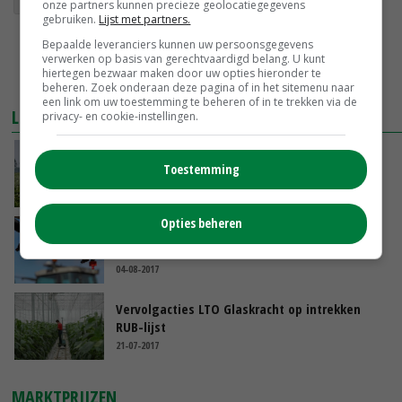
onze partners kunnen precieze geolocatiegegevens
gebruiken.
Lijst met partners.
Bepaalde leveranciers kunnen uw persoonsgegevens
verwerken op basis van gerechtvaardigd belang. U kunt
hiertegen bezwaar maken door uw opties hieronder te
beheren. Zoek onderaan deze pagina of in het sitemenu naar
een link om uw toestemming te beheren of in te trekken via de
LEES OOK
privacy- en cookie-instellingen.
Ctgb geeft uitleg over aanmelden RUB-
Toestemming
middelen
25-10-2017
Opties beheren
LTO wil gratis toelatingsprocedure RUB-lijst
04-08-2017
Vervolgacties LTO Glaskracht op intrekken
RUB-lijst
21-07-2017
MARKTPRIJZEN