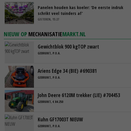
Panelen houden kas koeler: ‘De eerste indruk
schrikt veel tuinders af’
GISTEREN, 15:27
NIEUW OP
MECHANISATIE
MARKT.NL
Gewichtblok 900 kgTOP zwart
GEBRUIKT, P.O.A.
Ariens Edge 34 (BIE) #690381
GEBRUIKT, P.O.A.
John Deere 6120M trekker (LIE) #704453
GEBRUIKT, € 84.250
Kuhn GF17003T NIEUW
GEBRUIKT, P.O.A.