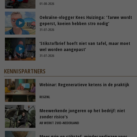
01-08-2026
Oekraïne-vlogger Kees Huizinga: ‘Tarwe wordt
geperst, koeien hebben stro nodig’
31-07-2026
‘Stikstofbrief hoeft niet van tafel, maar moet
wel worden aangepast’
31-07-2026
KENNISPARTNERS
Webinar: Regeneratieve ketens in de praktijk
REGENL
Meewerkende jongeren op het bedrijf: niet
zonder risico's
AB WERKT ZUID-NEDERLAND
Meer grip op stikstof, minder verliezen voor