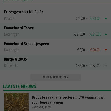
Fritesgeschikt NL Du Be
PotatoNL
€ 15,00
~
€ 23,00
Emmeloord Tarwe
Noteringen
€ 210,00
~
€ 216,00
Emmeloord Schaaltjespeen
Noteringen
€ 5,00
~
€ 20,00
Bintje A 28/35
Bintje Info
€ 48,00
~
€ 52,00
MEER MARKTPRIJZEN
LAATSTE NIEUWS
Droogte raakt alle sectoren, LTO waarschuwt
voor lege schappen
VANDAAG, 11:05