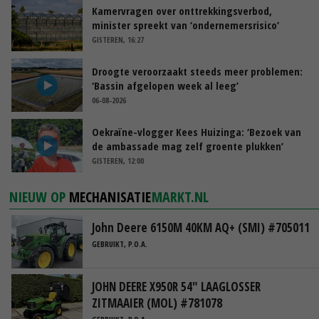
Kamervragen over onttrekkingsverbod,
minister spreekt van ‘ondernemersrisico’
GISTEREN, 16:27
Droogte veroorzaakt steeds meer problemen:
‘Bassin afgelopen week al leeg’
06-08-2026
Oekraïne-vlogger Kees Huizinga: ‘Bezoek van
de ambassade mag zelf groente plukken’
GISTEREN, 12:00
NIEUW OP
MECHANISATIE
MARKT.NL
John Deere 6150M 40KM AQ+ (SMI) #705011
GEBRUIKT, P.O.A.
JOHN DEERE X950R 54" LAAGLOSSER
ZITMAAIER (MOL) #781078