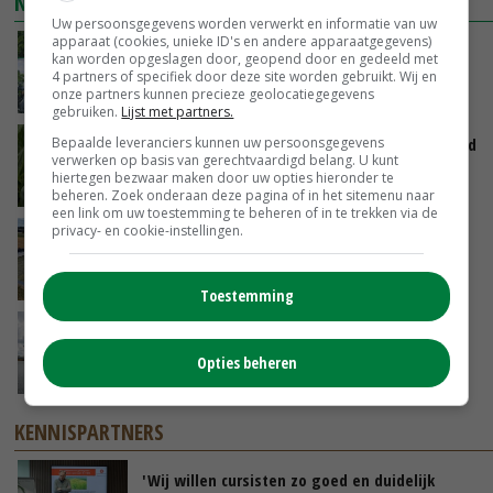
NIEUWSTE VIDEO'S
Uw persoonsgegevens worden verwerkt en informatie van uw
apparaat (cookies, unieke ID's en andere apparaatgegevens)
Oekraïne-vlogger Kees Huizinga: ‘Bezoek van
kan worden opgeslagen door, geopend door en gedeeld met
de ambassade mag zelf groente plukken’
4 partners of specifiek door deze site worden gebruikt. Wij en
onze partners kunnen precieze geolocatiegegevens
GISTEREN, 12:00
gebruiken.
Lijst met partners.
Bepaalde leveranciers kunnen uw persoonsgegevens
Limburgse mais van Frijns doet het verrassend
verwerken op basis van gerechtvaardigd belang. U kunt
goed
hiertegen bezwaar maken door uw opties hieronder te
GISTEREN, 10:00
beheren. Zoek onderaan deze pagina of in het sitemenu naar
een link om uw toestemming te beheren of in te trekken via de
privacy- en cookie-instellingen.
Droogte veroorzaakt steeds meer problemen:
‘Bassin afgelopen week al leeg’
06-08-2026
Toestemming
Koeien van enige drijvende boerderij ter
wereld zijn te koop
Opties beheren
06-08-2026
KENNISPARTNERS
'Wij willen cursisten zo goed en duidelijk