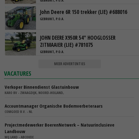
GEBRUIKT, P.O.A.
John Deere 6R 150 trekker (LIE) #688016
GEBRUIKT, P.O.A.
JOHN DEERE X950R 54" HOOGLOSSER
ZITMAAIER (LIE) #781075
GEBRUIKT, P.O.A.
MEER ADVERTENTIES
VACATURES
Verkoper Binnendienst Glastuinbouw
KARO BV - ZWAAGDIJK, NOORD-HOLLAND,
Accountmanager Organische Bodemverbeteraars
COMGOED B.V. - NL
Projectmedewerker BoerenNetwerk – Natuurinclusieve
Landbouw
WIJ.LAND - ABCOUDE