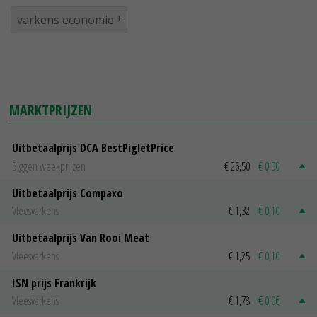
varkens economie
MARKTPRIJZEN
Uitbetaalprijs DCA BestPigletPrice
Biggen weekprijzen
€ 26,50
€ 0,50
Uitbetaalprijs Compaxo
Vleesvarkens
€ 1,32
€ 0,10
Uitbetaalprijs Van Rooi Meat
Vleesvarkens
€ 1,25
€ 0,10
ISN prijs Frankrijk
Vleesvarkens
€ 1,78
€ 0,06