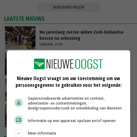
MEER MARKTPRIJZEN
LAATSTE NIEUWS
Na jarenlang meten willen Zuid-Hollandse
boeren nu erkenning
VANDAAG, 07:00
Kamervragen over onttrekkingsverbod,
minister spreekt van ‘ondernemersrisico’
GISTEREN, 16:27
Nieuwe Oogst vraagt om uw toestemming om uw
‘Rendement van Krullvarkens komt van de
persoonsgegevens te gebruiken voor het volgende:
overkant’
GISTEREN, 15:30
Gepersonaliseerde advertenties en content,
advertentie- en contentmetingen,
doelgroepenonderzoek en ontwikkeling van diensten
Oorlogen en El Niño stuwen voedselprijzen op
Informatie op een apparaat opslaan en/of openen
GISTEREN, 15:04
Meer informatie