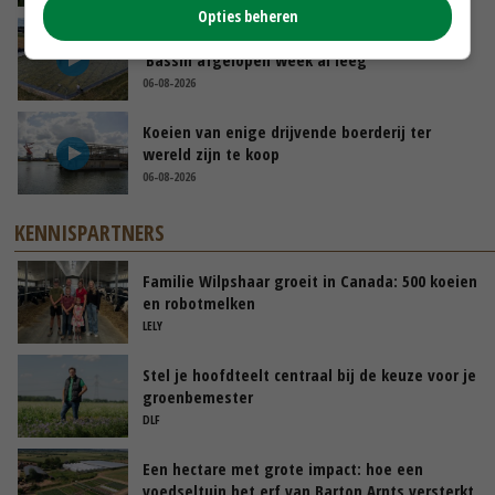
Opties beheren
Droogte veroorzaakt steeds meer problemen:
‘Bassin afgelopen week al leeg’
06-08-2026
Koeien van enige drijvende boerderij ter
wereld zijn te koop
06-08-2026
KENNISPARTNERS
Familie Wilpshaar groeit in Canada: 500 koeien
en robotmelken
LELY
Stel je hoofdteelt centraal bij de keuze voor je
groenbemester
DLF
Een hectare met grote impact: hoe een
voedseltuin het erf van Barton Arnts versterkt