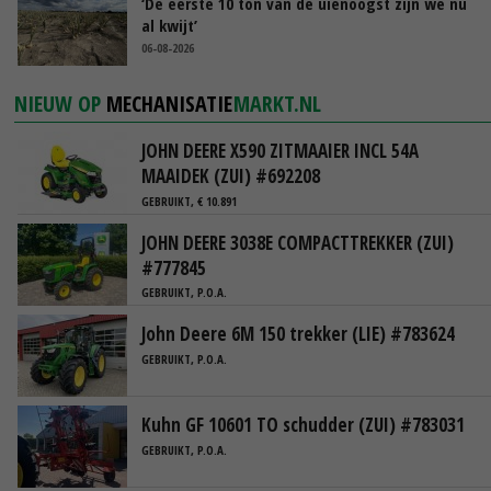
‘De eerste 10 ton van de uienoogst zijn we nu
al kwijt’
06-08-2026
NIEUW OP
MECHANISATIE
MARKT.NL
JOHN DEERE X590 ZITMAAIER INCL 54A
MAAIDEK (ZUI) #692208
GEBRUIKT, € 10.891
JOHN DEERE 3038E COMPACTTREKKER (ZUI)
#777845
GEBRUIKT, P.O.A.
John Deere 6M 150 trekker (LIE) #783624
GEBRUIKT, P.O.A.
Kuhn GF 10601 TO schudder (ZUI) #783031
GEBRUIKT, P.O.A.