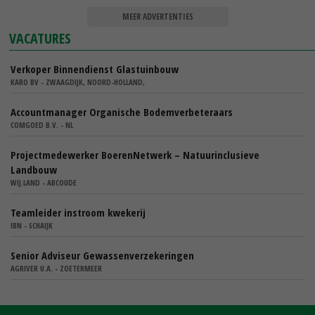
MEER ADVERTENTIES
VACATURES
Verkoper Binnendienst Glastuinbouw
KARO BV - ZWAAGDIJK, NOORD-HOLLAND,
Accountmanager Organische Bodemverbeteraars
COMGOED B.V. - NL
Projectmedewerker BoerenNetwerk – Natuurinclusieve
Landbouw
WIJ.LAND - ABCOUDE
Teamleider instroom kwekerij
IBN - SCHAIJK
Senior Adviseur Gewassenverzekeringen
AGRIVER U.A. - ZOETERMEER