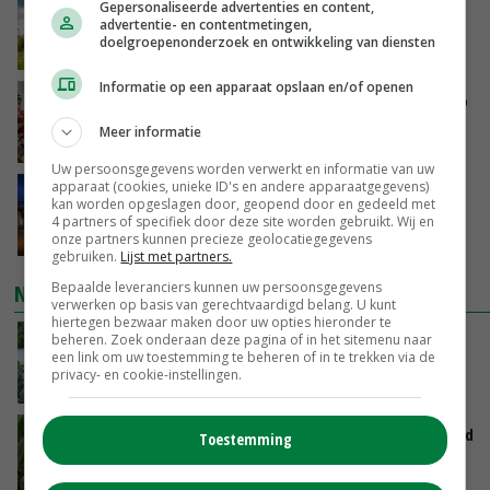
‘Rendement van Krullvarkens komt van de
Gepersonaliseerde advertenties en content,
advertentie- en contentmetingen,
overkant’
doelgroepenonderzoek en ontwikkeling van diensten
GISTEREN, 15:30
Informatie op een apparaat opslaan en/of openen
Oorlogen en El Niño stuwen voedselprijzen op
Meer informatie
GISTEREN, 15:04
Uw persoonsgegevens worden verwerkt en informatie van uw
apparaat (cookies, unieke ID's en andere apparaatgegevens)
Nettowinst Royal A-ware onder druk ondanks
kan worden opgeslagen door, geopend door en gedeeld met
hogere omzet
4 partners of specifiek door deze site worden gebruikt. Wij en
onze partners kunnen precieze geolocatiegegevens
GISTEREN, 14:35
gebruiken.
Lijst met partners.
Bepaalde leveranciers kunnen uw persoonsgegevens
NIEUWSTE VIDEO'S
verwerken op basis van gerechtvaardigd belang. U kunt
hiertegen bezwaar maken door uw opties hieronder te
beheren. Zoek onderaan deze pagina of in het sitemenu naar
Oekraïne-vlogger Kees Huizinga: ‘Bezoek van
een link om uw toestemming te beheren of in te trekken via de
de ambassade mag zelf groente plukken’
privacy- en cookie-instellingen.
GISTEREN, 12:00
Limburgse mais van Frijns doet het verrassend
Toestemming
goed
GISTEREN, 10:00