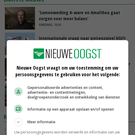
‘Samenwerking A-ware en Amalthea gaat
zorgen voor meer balans’
VANDAAG, 16:01
Internationale vraag naar geitenzuivel blijft
groot: Nederland in Europese top
VANDAAG, 15:33
Vlaamse varkensstapel krimpt, pluimveesector
Nieuwe Oogst vraagt om uw toestemming om uw
groeit door schaalvergroting
persoonsgegevens te gebruiken voor het volgende:
VANDAAG, 15:20
Gepersonaliseerde advertenties en content,
‘Cijfer jezelf niet weg en doe vooral ook waar
advertentie- en contentmetingen,
je gelukkig van wordt’
doelgroepenonderzoek en ontwikkeling van diensten
VANDAAG, 13:31
Informatie op een apparaat opslaan en/of openen
NIEUWSTE VIDEO'S
Meer informatie
POAH!: John Deere 7730
Uw persoonsgegevens worden verwerkt en informatie van uw