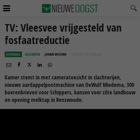
TV: Vleesvee vrijgesteld van
fosfaatreductie
JOURNAAL
ALGEMEEN
JOHAN WISSINK
12 APR 2017 OM 15:00
UUR
Kamer stemt in met cameratoezicht in slachterijen,
nieuwe aardappelpootmachine van DeWulf Miedema, 300
boerenbrieven voor Schippers, kansen voor zilte landbouw
en opening melktap in Renswoude.