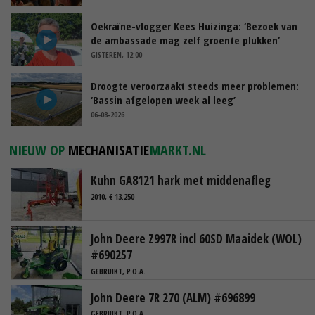
Oekraïne-vlogger Kees Huizinga: ‘Bezoek van
de ambassade mag zelf groente plukken’
GISTEREN, 12:00
Droogte veroorzaakt steeds meer problemen:
‘Bassin afgelopen week al leeg’
06-08-2026
NIEUW OP
MECHANISATIE
MARKT.NL
Kuhn GA8121 hark met middenafleg
2010, € 13.250
John Deere Z997R incl 60SD Maaidek (WOL)
#690257
GEBRUIKT, P.O.A.
John Deere 7R 270 (ALM) #696899
GEBRUIKT, P.O.A.