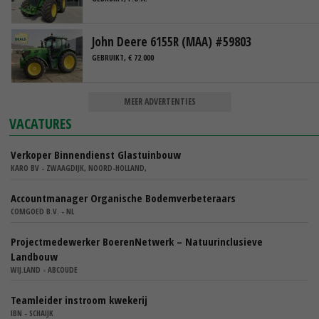
John Deere 6155R (MAA) #59803
GEBRUIKT, € 72.000
MEER ADVERTENTIES
VACATURES
Verkoper Binnendienst Glastuinbouw
KARO BV - ZWAAGDIJK, NOORD-HOLLAND,
Accountmanager Organische Bodemverbeteraars
COMGOED B.V. - NL
Projectmedewerker BoerenNetwerk – Natuurinclusieve
Landbouw
WIJ.LAND - ABCOUDE
Teamleider instroom kwekerij
IBN - SCHAIJK