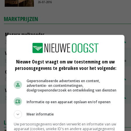
26-07-2016
MARKTPRIJZEN
Magere melkpoeder
Zuivel NL
€ 269,00
€ 7,00
Vleeskuikens 2001-2600 gr
Barneveld
€ 1,09
~
€ 1,11
Nieuwe Oogst vraagt om uw toestemming om uw
persoonsgegevens te gebruiken voor het volgende:
Gerst
Groningen
€ 197,00
€ 2,00
Gepersonaliseerde advertenties en content,
advertentie- en contentmetingen,
Volle melkpoeder
doelgroepenonderzoek en ontwikkeling van diensten
Zuivel NL
€ 345,00
€ 20,00
Informatie op een apparaat opslaan en/of openen
MEER MARKTPRIJZEN
Meer informatie
LAATSTE NIEUWS
Uw persoonsgegevens worden verwerkt en informatie van uw
apparaat (cookies, unieke ID's en andere apparaatgegevens)