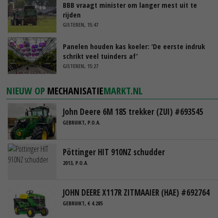
BBB vraagt minister om langer mest uit te
rijden
GISTEREN, 15:47
Panelen houden kas koeler: ‘De eerste indruk
schrikt veel tuinders af’
GISTEREN, 15:27
NIEUW OP
MECHANISATIE
MARKT.NL
John Deere 6M 185 trekker (ZUI) #693545
GEBRUIKT, P.O.A.
Pöttinger HIT 910NZ schudder
2013, P.O.A.
JOHN DEERE X117R ZITMAAIER (HAE) #692764
GEBRUIKT, € 4.285