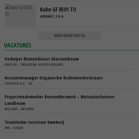
Kuhn GF 8501 TO
GEBRUIKT, P.O.A.
MEER ADVERTENTIES
VACATURES
Verkoper Binnendienst Glastuinbouw
KARO BV - ZWAAGDIJK, NOORD-HOLLAND,
Accountmanager Organische Bodemverbeteraars
COMGOED B.V. - NL
Projectmedewerker BoerenNetwerk – Natuurinclusieve
Landbouw
WIJ.LAND - ABCOUDE
Teamleider instroom kwekerij
IBN - SCHAIJK