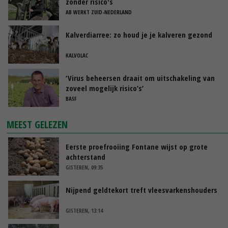
zonder risico's
AB WERKT ZUID-NEDERLAND
Kalverdiarree: zo houd je je kalveren gezond
KALVOLAC
‘Virus beheersen draait om uitschakeling van
zoveel mogelijk risico’s’
BASF
MEEST GELEZEN
Eerste proefrooiing Fontane wijst op grote
achterstand
GISTEREN, 09:35
Nijpend geldtekort treft vleesvarkenshouders
GISTEREN, 13:14