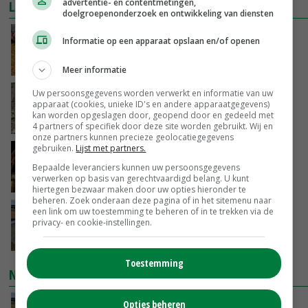
advertentie- en contentmetingen,
LAATSTE NIEUWS
doelgroepenonderzoek en ontwikkeling van diensten
Frans onderzoekcentrum bestrijkt hele
Informatie op een apparaat opslaan en/of openen
varkensvleesketen
VANDAAG, 15:29
Meer informatie
Uw persoonsgegevens worden verwerkt en informatie van uw
Emmeloord noteert eerste zaaiuien op
apparaat (cookies, unieke ID's en andere apparaatgegevens)
maximaal 20 euro
kan worden opgeslagen door, geopend door en gedeeld met
VANDAAG, 14:59
4 partners of specifiek door deze site worden gebruikt. Wij en
onze partners kunnen precieze geolocatiegegevens
gebruiken.
Lijst met partners.
Spontane boerenacties in Twente en
Apeldoorn zetten de trend
Bepaalde leveranciers kunnen uw persoonsgegevens
verwerken op basis van gerechtvaardigd belang. U kunt
VANDAAG, 14:48
hiertegen bezwaar maken door uw opties hieronder te
beheren. Zoek onderaan deze pagina of in het sitemenu naar
Droogte veroorzaakt steeds meer problemen:
een link om uw toestemming te beheren of in te trekken via de
privacy- en cookie-instellingen.
‘Bassin afgelopen week al leeg’
VANDAAG, 14:06
Toestemming
NIEUWSTE VIDEO'S
Opties beheren
Droogte veroorzaakt steeds meer problemen: