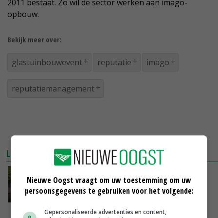
2011 bestaat. Zo wil de sector werken aan imago-
opbouw.
Bekijk meer over:
glastuinbouwevent
reputatie
imago
reputatiemanagement
LEES OOK
'Glastuinbouw is te bescheiden en te
Nieuwe Oogst vraagt om uw toestemming om uw
introvert'
persoonsgegevens te gebruiken voor het volgende:
16-11-2016
Gepersonaliseerde advertenties en content,