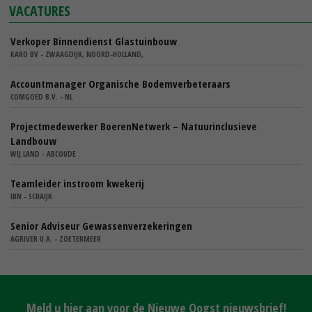
VACATURES
Verkoper Binnendienst Glastuinbouw
KARO BV - ZWAAGDIJK, NOORD-HOLLAND,
Accountmanager Organische Bodemverbeteraars
COMGOED B.V. - NL
Projectmedewerker BoerenNetwerk – Natuurinclusieve
Landbouw
WIJ.LAND - ABCOUDE
Teamleider instroom kwekerij
IBN - SCHAIJK
Senior Adviseur Gewassenverzekeringen
AGRIVER U.A. - ZOETERMEER
Meld u hier aan voor de Nieuwe Oogst nieuwsbrief!