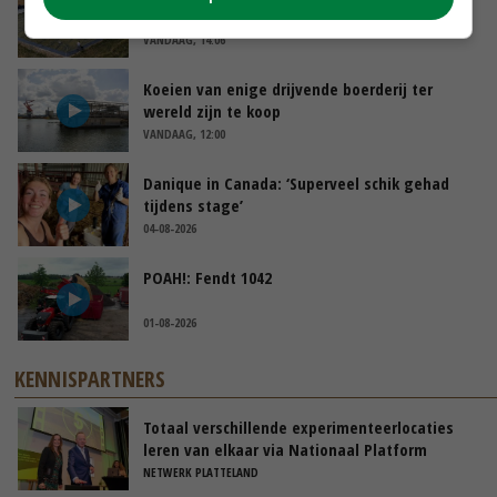
‘Bassin afgelopen week al leeg’
VANDAAG, 14:06
Koeien van enige drijvende boerderij ter
wereld zijn te koop
VANDAAG, 12:00
Danique in Canada: ‘Superveel schik gehad
tijdens stage’
04-08-2026
POAH!: Fendt 1042
01-08-2026
KENNISPARTNERS
Totaal verschillende experimenteerlocaties
leren van elkaar via Nationaal Platform
NETWERK PLATTELAND