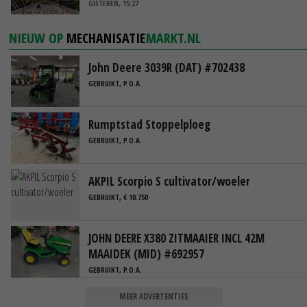
GISTEREN, 15:27
NIEUW OP
MECHANISATIE
MARKT.NL
John Deere 3039R (DAT) #702438
GEBRUIKT, P.O.A.
Rumptstad Stoppelploeg
GEBRUIKT, P.O.A.
AKPIL Scorpio S cultivator/woeler
GEBRUIKT, € 10.750
JOHN DEERE X380 ZITMAAIER INCL 42M
MAAIDEK (MID) #692957
GEBRUIKT, P.O.A.
MEER ADVERTENTIES