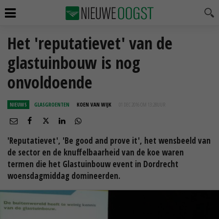
Het 'reputatievet' van de
glastuinbouw is nog
onvoldoende
NIEUWS
GLASGROENTEN
KOEN VAN WIJK
01 DEC 2016 OM 13:28
UUR
'Reputatievet', 'Be good and prove it', het wensbeeld van
de sector en de knuffelbaarheid van de koe waren
termen die het Glastuinbouw event in Dordrecht
woensdagmiddag domineerden.