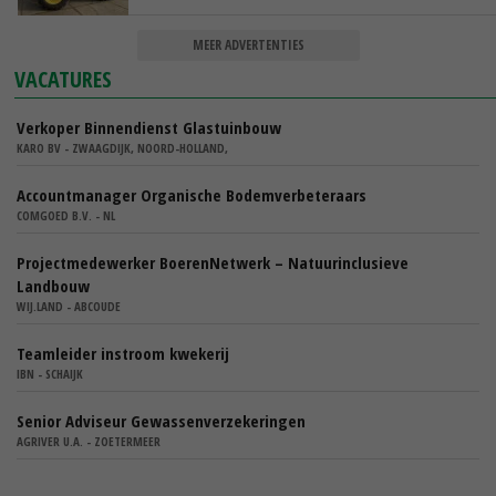
MEER ADVERTENTIES
VACATURES
Verkoper Binnendienst Glastuinbouw
KARO BV - ZWAAGDIJK, NOORD-HOLLAND,
Accountmanager Organische Bodemverbeteraars
COMGOED B.V. - NL
Projectmedewerker BoerenNetwerk – Natuurinclusieve
Landbouw
WIJ.LAND - ABCOUDE
Teamleider instroom kwekerij
IBN - SCHAIJK
Senior Adviseur Gewassenverzekeringen
AGRIVER U.A. - ZOETERMEER