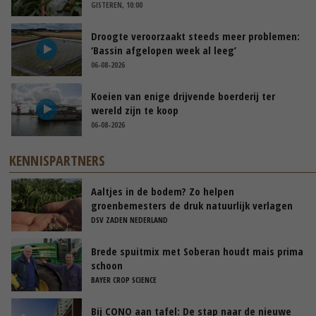
GISTEREN, 10:00
Droogte veroorzaakt steeds meer problemen:
‘Bassin afgelopen week al leeg’
06-08-2026
Koeien van enige drijvende boerderij ter
wereld zijn te koop
06-08-2026
KENNISPARTNERS
Aaltjes in de bodem? Zo helpen
groenbemesters de druk natuurlijk verlagen
DSV ZADEN NEDERLAND
Brede spuitmix met Soberan houdt mais prima
schoon
BAYER CROP SCIENCE
Bij CONO aan tafel: De stap naar de nieuwe