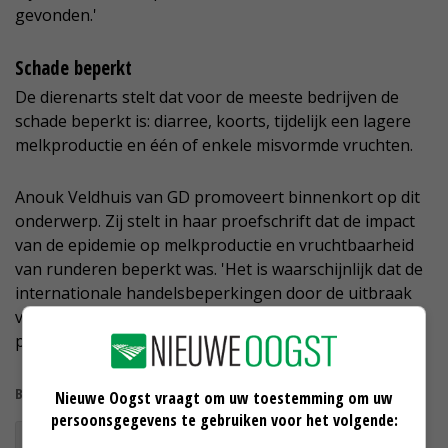
gevonden.'
Schade beperkt
De dierenarts stelt dat voor de meeste bedrijven de
schade beperkt is: diarree, koorts, tijdelijk een lagere
melkproductie en één of enkele misvormde vruchten.
Anouk Veldhuis van GD promoveert binnenkort op dit
onderwerp. Zij stelt in haar proefschrift dat de impact
van de epidemie op melkproductie en vruchtbaarheid
van runderen beperkt was. 'Het is waarschijnlijk dat de
internationale handelsbeperkingen door de uitbraak
van grotere economische invloed zijn dan schade door
productieverlies.'
Bekijk meer over:
Nieuwe Oogst vraagt om uw toestemming om uw
persoonsgegevens te gebruiken voor het volgende:
Schmallenberg-virus
Schmallenberg