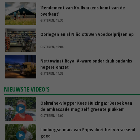
‘Rendement van Krullvarkens komt van de
overkant’
GISTEREN, 15:30
Oorlogen en El Niño stuwen voedselprijzen op
GISTEREN, 15:04
Nettowinst Royal A-ware onder druk ondanks
hogere omzet
GISTEREN, 14:35
NIEUWSTE VIDEO'S
Oekraïne-vlogger Kees Huizinga: ‘Bezoek van
de ambassade mag zelf groente plukken’
GISTEREN, 12:00
Limburgse mais van Frijns doet het verrassend
goed