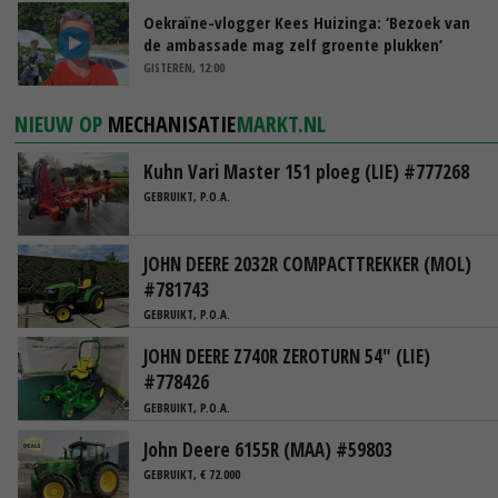
Oekraïne-vlogger Kees Huizinga: ‘Bezoek van
de ambassade mag zelf groente plukken’
GISTEREN, 12:00
NIEUW OP
MECHANISATIE
MARKT.NL
Kuhn Vari Master 151 ploeg (LIE) #777268
GEBRUIKT, P.O.A.
JOHN DEERE 2032R COMPACTTREKKER (MOL)
#781743
GEBRUIKT, P.O.A.
JOHN DEERE Z740R ZEROTURN 54" (LIE)
#778426
GEBRUIKT, P.O.A.
John Deere 6155R (MAA) #59803
GEBRUIKT, € 72.000