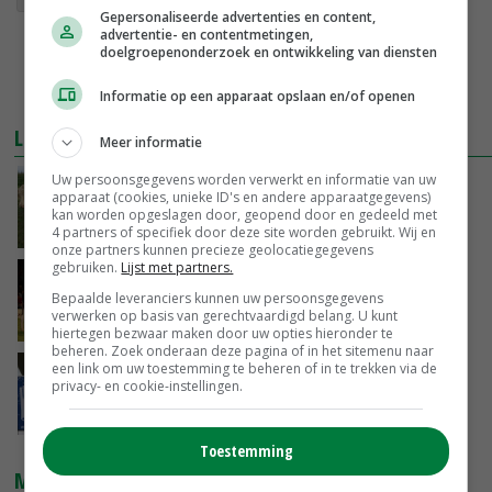
Gepersonaliseerde advertenties en content,
advertentie- en contentmetingen,
doelgroepenonderzoek en ontwikkeling van diensten
Informatie op een apparaat opslaan en/of openen
LEES OOK
Meer informatie
Uw persoonsgegevens worden verwerkt en informatie van uw
Schmallenberg-virus duikt op in België
apparaat (cookies, unieke ID's en andere apparaatgegevens)
kan worden opgeslagen door, geopend door en gedeeld met
02-05-2016
4 partners of specifiek door deze site worden gebruikt. Wij en
onze partners kunnen precieze geolocatiegegevens
gebruiken.
Lijst met partners.
Couperus verliest kort geding Danillo
Bepaalde leveranciers kunnen uw persoonsgegevens
verwerken op basis van gerechtvaardigd belang. U kunt
23-07-2014
hiertegen bezwaar maken door uw opties hieronder te
beheren. Zoek onderaan deze pagina of in het sitemenu naar
een link om uw toestemming te beheren of in te trekken via de
'Gevaren Q-koorts niet in hokje te plaatsen'
privacy- en cookie-instellingen.
14-04-2014
Toestemming
MARKTPRIJZEN