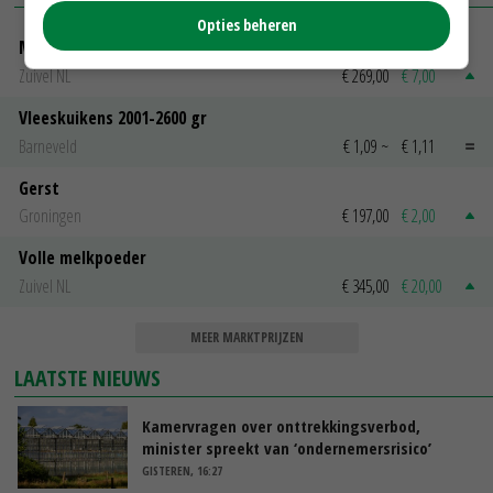
Opties beheren
Magere melkpoeder
Zuivel NL
€ 269,00
€ 7,00
Vleeskuikens 2001-2600 gr
Barneveld
€ 1,09
~
€ 1,11
Gerst
Groningen
€ 197,00
€ 2,00
Volle melkpoeder
Zuivel NL
€ 345,00
€ 20,00
MEER MARKTPRIJZEN
LAATSTE NIEUWS
Kamervragen over onttrekkingsverbod,
minister spreekt van ‘ondernemersrisico’
GISTEREN, 16:27