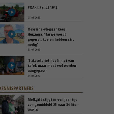
POAH!: Fendt 1042
01-08-2026
Oekraïne-vlogger Kees
Huizinga: ‘Tarwe wordt
geperst, koeien hebben stro
nodig’
31-07-2026
‘Stikstofbrief hoeft niet van
tafel, maar moet wel worden
aangepast’
31-07-2026
KENNISPARTNERS
Melkgift stijgt in een jaar tijd
van gemiddeld 25 naar 34 liter
per dag
SMAXTEC