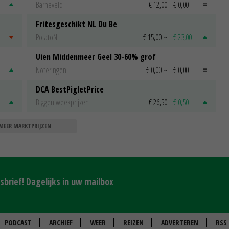
Barneveld
€ 12,00
€ 0,00
Fritesgeschikt NL Du Be
PotatoNL
€ 15,00
~
€ 23,00
Uien Middenmeer Geel 30-60% grof
Noteringen
€ 0,00
~
€ 0,00
DCA BestPigletPrice
Biggen weekprijzen
€ 26,50
€ 0,50
MEER MARKTPRIJZEN
brief! Dagelijks in uw mailbox
PODCAST
ARCHIEF
WEER
REIZEN
ADVERTEREN
RSS