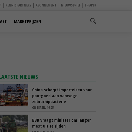
P
KENNISPARTNERS
ABONNEMENT
NIEUWSBRIEF
E-PAPER
AST
MARKTPRIJZEN
LAATSTE NIEUWS
China scherpt importeisen voor
pootgoed aan vanwege
zebrachipbacterie
GISTEREN, 16:25
BBB vraagt minister om langer
mest uit te rijden
GISTEREN, 15:47