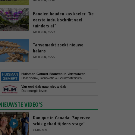
Panelen houden kas koeler: ‘De
eerste indruk schrikt veel
tuinders af’
GISTEREN, 15:27
Tarwemarkt zoekt nieuwe
balans
GISTEREN, 15:25
Huisman Gemert-Bouwen in Vertrouwen
Hallenbouw, Renovatie & Bouwmaterialen
Van oud dak naar nieuw dak
Dat energie levert.
NIEUWSTE VIDEO'S
Danique in Canada: ‘Superveel
schik gehad tijdens stage’
04-08-2026