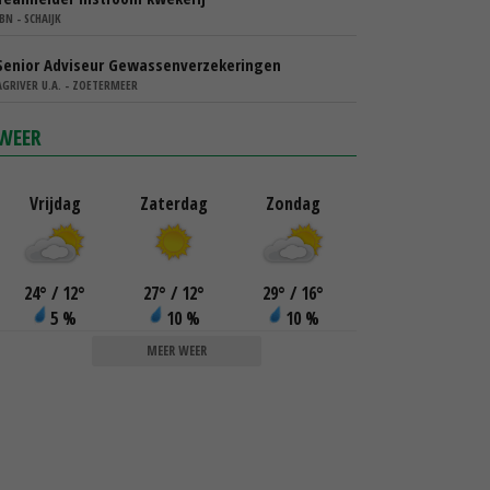
IBN - SCHAIJK
Senior Adviseur Gewassenverzekeringen
AGRIVER U.A. - ZOETERMEER
WEER
Vrijdag
Zaterdag
Zondag
24
°
/ 12
°
27
°
/ 12
°
29
°
/ 16
°
5 %
10 %
10 %
MEER WEER