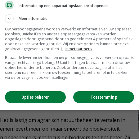
Informatie op een apparaat opslaan en/of openen
van de omstandigheden op een melkveebedrijf.
Meer informatie
niet ten koste gaan van andere doelen zoals het
Uw persoonsgegevens worden verwerkt en informatie van uw apparaat
tibioticagebruik en weidegang. Dat maakt het voor
(cookies, unieke ID's en andere apparaatgegevens) kan worden
opgeslagen door, geopend door en gedeeld met 4 partners of specifiek
door deze site worden gebruikt. Wij en onze partners kunnen precieze
geolocatiegegevens gebruiken.
Lijst met partners.
Bepaalde leveranciers kunnen uw persoonsgegevens verwerken op basis
op papier te krijgen, merkt Wiebren van Stralen,
van gerechtvaardigd belang. U kunt hiertegen bezwaar maken door uw
lieu'. 'Aan biodiversiteit zitten twee dingen. Wat doe je
opties hieronder te beheren. Zoek onderaan deze pagina of in het
sitemenu naar een link om uw toestemming te beheren of in te trekken
esten en kruidenrijk grasland? Op zich is dat te meten.
via de privacy- en cookie-instellingen.
an de melkveehouderij invloed op biodiversiteit. Denk
Opties beheren
Toestemming
t. Het is lastig om agrarisch natuurbeheer te vertalen in
rnemen levert meer op, maar smoort de biodiversiteit.
n ondernemers met focus op biodiversiteit het beter. Zij