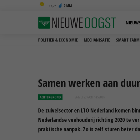
0 MM
17,7
NIEUW
POLITIEK & ECONOMIE
MECHANISATIE
SMART FARM
Samen werken aan duur
ACHTERGROND
26 MEI 2016 OM 14:59
UUR
De zuivelsector en LTO Nederland komen bi
Nederlandse veehouderij richting 2020 te ve
praktische aanpak. Zo is zelf sturen beter 