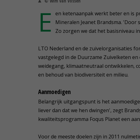
© Wim van Vossen
E
en ketenaanpak werkt beter en is p
Mineralen Jeanet Brandsma. 'Door 
Zo zorgen we dat het basisniveau i
LTO Nederland en de zuivelorganisaties for
vastgelegd in de Duurzame Zuivelketen en
weidegang, klimaatneutraal ontwikkelen, c
en behoud van biodiversiteit en milieu.
Aanmoedigen
Belangrijk uitgangspunt is het aanmoedig
liever dan dat we hen dwingen', zegt Brands
kwaliteitsprogramma Foqus Planet een aant
Voor de meeste doelen zijn in 2011 nulmet