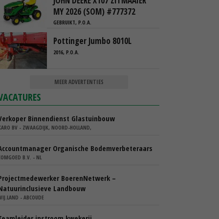
JOHN DEERE X107 ZITMAAIER
MY 2026 (SOM) #777372
GEBRUIKT, P.O.A.
Pottinger Jumbo 8010L
2016, P.O.A.
MEER ADVERTENTIES
VACATURES
Verkoper Binnendienst Glastuinbouw
KARO BV - ZWAAGDIJK, NOORD-HOLLAND,
Accountmanager Organische Bodemverbeteraars
COMGOED B.V. - NL
Projectmedewerker BoerenNetwerk –
Natuurinclusieve Landbouw
WIJ.LAND - ABCOUDE
Teamleider instroom kwekerij