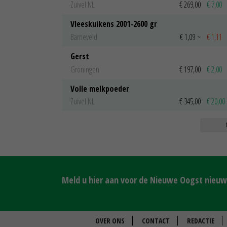
Zuivel NL
€ 269,00
€ 7,00
Vleeskuikens 2001-2600 gr
Barneveld
€ 1,09
~
€ 1,11
Gerst
Groningen
€ 197,00
€ 2,00
Volle melkpoeder
Zuivel NL
€ 345,00
€ 20,00
Meld u hier aan voor de Nieuwe Oogst nieuws
OVER ONS
CONTACT
REDACTIE