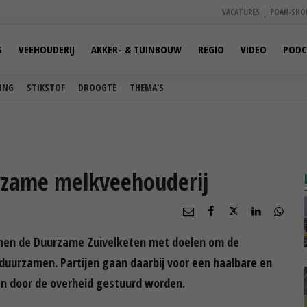
VACATURES
POAH-SHO
S
VEEHOUDERIJ
AKKER- & TUINBOUW
REGIO
VIDEO
PODC
ING
STIKSTOF
DROOGTE
THEMA'S
zame melkveehouderij
nnen de Duurzame Zuivelketen met doelen om de
rduurzamen. Partijen gaan daarbij voor een haalbare en
dan door de overheid gestuurd worden.