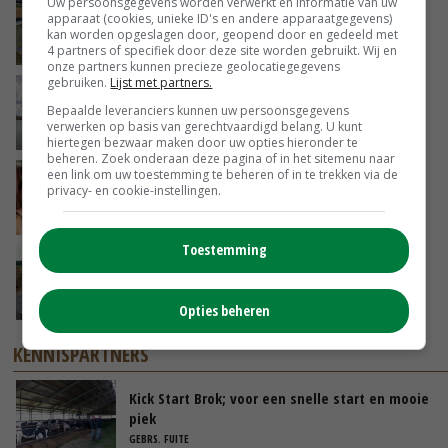
Uw persoonsgegevens worden verwerkt en informatie van uw
Droogte veroorzaakt steeds meer problemen:
apparaat (cookies, unieke ID's en andere apparaatgegevens)
‘Bassin afgelopen week al leeg’
kan worden opgeslagen door, geopend door en gedeeld met
VANDAAG, 14:06
4 partners of specifiek door deze site worden gebruikt. Wij en
onze partners kunnen precieze geolocatiegegevens
gebruiken.
Lijst met partners.
Koeien van enige drijvende boerderij ter
Bepaalde leveranciers kunnen uw persoonsgegevens
wereld zijn te koop
verwerken op basis van gerechtvaardigd belang. U kunt
VANDAAG, 12:00
hiertegen bezwaar maken door uw opties hieronder te
beheren. Zoek onderaan deze pagina of in het sitemenu naar
een link om uw toestemming te beheren of in te trekken via de
Danique in Canada: ‘Superveel schik gehad
privacy- en cookie-instellingen.
tijdens stage’
04-08-2026
Toestemming
POAH!: Fendt 1042
01-08-2026
Opties beheren
KENNISPARTNERS
Kick Start Brok; voor een snelle start en mooie
piek
GEBRS. FUITE