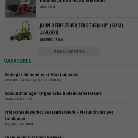
2024, P.O.A.
JOHN DEERE Z545R ZEROTURN 48" (SOM)
#692978
GEBRUIKT, P.O.A.
MEER ADVERTENTIES
VACATURES
Verkoper Binnendienst Glastuinbouw
KARO BV - ZWAAGDIJK, NOORD-HOLLAND,
Accountmanager Organische Bodemverbeteraars
COMGOED B.V. - NL
Projectmedewerker BoerenNetwerk – Natuurinclusieve
Landbouw
WIJ.LAND - ABCOUDE
Teamleider instroom kwekerij