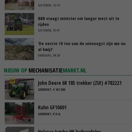
GISTEREN, 13:14
BBB vraagt minister om langer mest uit te
rijden
GISTEREN, 15:47
‘De eerste 10 ton van de uienoogst zijn we nu
al kwijt’
VANDAAG, 09:28
NIEUW OP
MECHANISATIE
MARKT.NL
John Deere 6R 185 trekker (ZUI) #782221
GEBRUIKT, € 161.500
Kuhn GF10601
GEBRUIKT, P.O.A.
Holaras Jumbo HK kuilverdeler