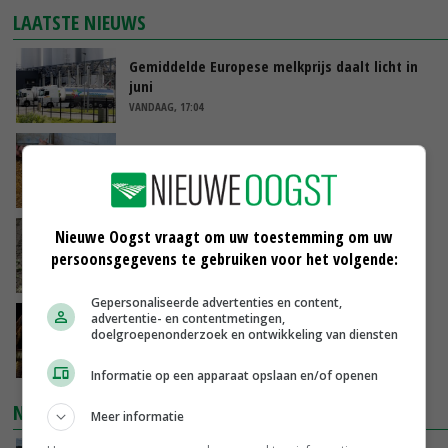
LAATSTE NIEUWS
Gemiddelde Europese melkprijs daalt licht in
juni
VANDAAG, 17:04
Frans onderzoekcentrum bestrijkt hele
varkensvleesketen
VANDAAG, 15:29
Emmeloord noteert eerste zaaiuien op
Nieuwe Oogst vraagt om uw toestemming om uw
maximaal 20 euro
persoonsgegevens te gebruiken voor het volgende:
VANDAAG, 14:59
Gepersonaliseerde advertenties en content,
advertentie- en contentmetingen,
Spontane boerenacties in Twente en
doelgroepenonderzoek en ontwikkeling van diensten
Apeldoorn zetten de trend
VANDAAG, 14:48
Informatie op een apparaat opslaan en/of openen
NIEUWSTE VIDEO'S
Meer informatie