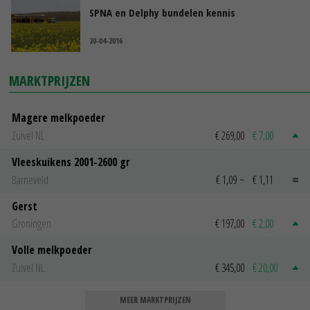
SPNA en Delphy bundelen kennis
20-04-2016
MARKTPRIJZEN
Magere melkpoeder
Zuivel NL
€ 269,00
€ 7,00
Vleeskuikens 2001-2600 gr
Barneveld
€ 1,09
~
€ 1,11
Gerst
Groningen
€ 197,00
€ 2,00
Volle melkpoeder
Zuivel NL
€ 345,00
€ 20,00
MEER MARKTPRIJZEN