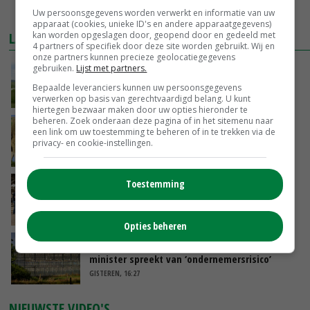
MEER MARKTPRIJZEN
Uw persoonsgegevens worden verwerkt en informatie van uw
apparaat (cookies, unieke ID's en andere apparaatgegevens)
LAATSTE NIEUWS
kan worden opgeslagen door, geopend door en gedeeld met
4 partners of specifiek door deze site worden gebruikt. Wij en
onze partners kunnen precieze geolocatiegegevens
POAH!: John Deere 7730
gebruiken.
Lijst met partners.
Bepaalde leveranciers kunnen uw persoonsgegevens
VANDAAG, 10:00
verwerken op basis van gerechtvaardigd belang. U kunt
hiertegen bezwaar maken door uw opties hieronder te
beheren. Zoek onderaan deze pagina of in het sitemenu naar
Geen vee meer op Noord-Hollandse zeedijken
een link om uw toestemming te beheren of in te trekken via de
door aanhoudende droogte
privacy- en cookie-instellingen.
VANDAAG, 09:48
Toestemming
Na jarenlang meten willen Zuid-Hollandse
boeren nu erkenning
VANDAAG, 07:00
Opties beheren
Kamervragen over onttrekkingsverbod,
minister spreekt van ‘ondernemersrisico’
GISTEREN, 16:27
NIEUWSTE VIDEO'S