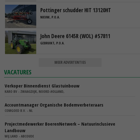
Pottinger schudder HIT 13120HT
NIEUW, P.O.A.
John Deere 6145R (WOL) #57811
GEBRUIKT, P.O.A.
MEER ADVERTENTIES
VACATURES
Verkoper Binnendienst Glastuinbouw
KARO BV - ZWAAGDIJK, NOORD-HOLLAND,
Accountmanager Organische Bodemverbeteraars
COMGOED B.V. - NL
Projectmedewerker BoerenNetwerk – Natuurinclusieve
Landbouw
WIJ.LAND - ABCOUDE