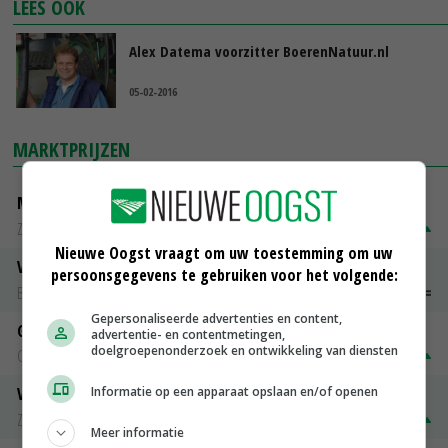
LEES OOK
Alex Datema voorzitter BoerenNatuur.nl
05-02-2016
MARKTPRIJZEN
Magere melkpoeder
Zuivel NL
€ 269,00
€ 7,00
Nieuwe Oogst vraagt om uw toestemming om uw
Vleeskuikens 2001-2600 gr
persoonsgegevens te gebruiken voor het volgende:
Barneveld
€ 1,09
~
€ 1,11
Gepersonaliseerde advertenties en content,
Gerst
advertentie- en contentmetingen,
doelgroepenonderzoek en ontwikkeling van diensten
Groningen
€ 197,00
€ 2,00
Informatie op een apparaat opslaan en/of openen
Volle melkpoeder
Zuivel NL
€ 345,00
€ 20,00
Meer informatie