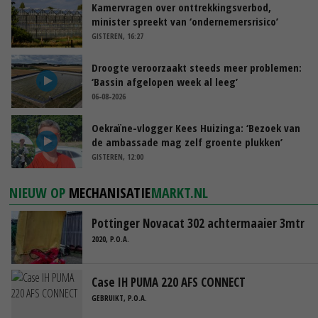
Kamervragen over onttrekkingsverbod,
minister spreekt van ‘ondernemersrisico’
GISTEREN, 16:27
Droogte veroorzaakt steeds meer problemen:
‘Bassin afgelopen week al leeg’
06-08-2026
Oekraïne-vlogger Kees Huizinga: ‘Bezoek van
de ambassade mag zelf groente plukken’
GISTEREN, 12:00
NIEUW OP
MECHANISATIE
MARKT.NL
Pottinger Novacat 302 achtermaaier 3mtr
2020, P.O.A.
Case IH PUMA 220 AFS CONNECT
GEBRUIKT, P.O.A.