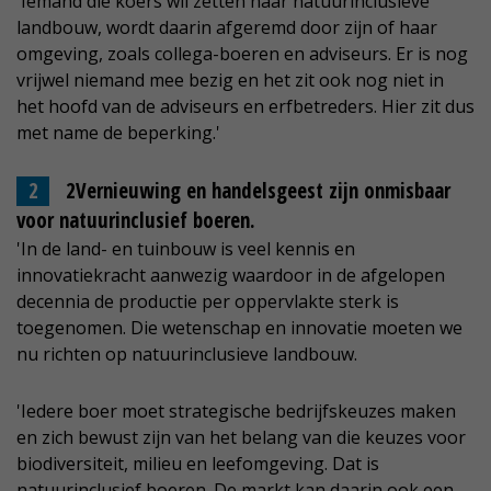
'Iemand die koers wil zetten naar natuurinclusieve
landbouw, wordt daarin afgeremd door zijn of haar
omgeving, zoals collega-boeren en adviseurs. Er is nog
vrijwel niemand mee bezig en het zit ook nog niet in
het hoofd van de adviseurs en erfbetreders. Hier zit dus
met name de beperking.'
2Vernieuwing en handelsgeest zijn onmisbaar
voor natuurinclusief boeren.
'In de land- en tuinbouw is veel kennis en
innovatiekracht aanwezig waardoor in de afgelopen
decennia de productie per oppervlakte sterk is
toegenomen. Die wetenschap en innovatie moeten we
nu richten op natuurinclusieve landbouw.
'Iedere boer moet strategische bedrijfskeuzes maken
en zich bewust zijn van het belang van die keuzes voor
biodiversiteit, milieu en leefomgeving. Dat is
natuurinclusief boeren. De markt kan daarin ook een