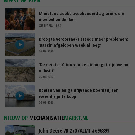
MEEST GELEZEN
Ministerie zoekt tweehonderd agrariërs die
mee willen denken
GISTEREN, 11:34
Droogte veroorzaakt steeds meer problemen:
‘Bassin afgelopen week al leeg’
06-08-2026
‘De eerste 10 ton van de uienoogst zijn we nu
al kwijt’
06-08-2026
Koeien van enige drijvende boerderij ter
wereld zijn te koop
06-08-2026
NIEUW OP
MECHANISATIE
MARKT.NL
John Deere 7R 270 (ALM) #696899