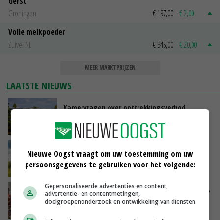
Gerst
Groningen
€ 197,00
€ 2,00
Volle melkpoeder
Zuivel NL
€ 345,00
€ 20,00
MEER MARKTPRIJZEN
LAATSTE NIEUWS
Kamervragen over onttrekkingsverbod,
minister spreekt van ‘ondernemersrisico’
GISTEREN, 16:27
‘Rendement van Krullvarkens komt van de
Nieuwe Oogst vraagt om uw toestemming om uw
overkant’
persoonsgegevens te gebruiken voor het volgende:
GISTEREN, 15:30
Gepersonaliseerde advertenties en content,
Oorlogen en El Niño stuwen voedselprijzen op
advertentie- en contentmetingen,
doelgroepenonderzoek en ontwikkeling van diensten
GISTEREN, 15:04