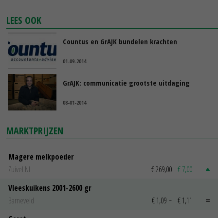
LEES OOK
Countus en GrAJK bundelen krachten
01-09-2014
GrAJK: communicatie grootste uitdaging
08-01-2014
MARKTPRIJZEN
Magere melkpoeder
Zuivel NL
€ 269,00
€ 7,00
Vleeskuikens 2001-2600 gr
Barneveld
€ 1,09
~
€ 1,11