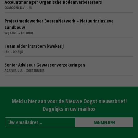
Accountmanager Organische Bodemverbeteraars
COMGOED B.V. - NL
Projectmedewerker BoerenNetwerk – Natuurinclusieve
Landbouw
WIJ.LAND - ABCOUDE
Teamleider instroom kwekerij
IBN - SCHAIJK
Senior Adviseur Gewassenverzekeringen
AGRIVER U.A. - ZOETERMEER
Meld u hier aan voor de Nieuwe Oogst nieuwsbrief!
Dagelijks in uw mailbox
AANMELDEN