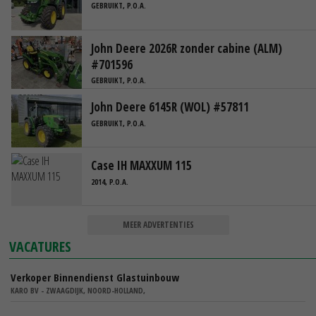
GEBRUIKT, P.O.A.
John Deere 2026R zonder cabine (ALM)
#701596
GEBRUIKT, P.O.A.
John Deere 6145R (WOL) #57811
GEBRUIKT, P.O.A.
Case IH MAXXUM 115
2014, P.O.A.
MEER ADVERTENTIES
VACATURES
Verkoper Binnendienst Glastuinbouw
KARO BV - ZWAAGDIJK, NOORD-HOLLAND,