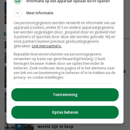
Informatie op een apparaat opslaan en/of openen
Nettowinst Royal A-ware onder druk ondanks
hogere omzet
Meer informatie
GISTEREN, 14:35
Uw persoonsgegevens worden verwerkt en informatie van uw
apparaat (cookies, unieke ID's en andere apparaatgegevens)
kan worden opgeslagen door, geopend door en gedeeld met
NIEUWSTE VIDEO'S
4 partners of specifiek door deze site worden gebruikt. Wij en
onze partners kunnen precieze geolocatiegegevens
Oekraïne-vlogger Kees Huizinga: ‘Bezoek van
gebruiken.
Lijst met partners.
de ambassade mag zelf groente plukken’
Bepaalde leveranciers kunnen uw persoonsgegevens
GISTEREN, 12:00
verwerken op basis van gerechtvaardigd belang. U kunt
hiertegen bezwaar maken door uw opties hieronder te
beheren. Zoek onderaan deze pagina of in het sitemenu naar
Limburgse mais van Frijns doet het verrassend
een link om uw toestemming te beheren of in te trekken via de
goed
privacy- en cookie-instellingen.
GISTEREN, 10:00
Toestemming
Droogte veroorzaakt steeds meer problemen:
‘Bassin afgelopen week al leeg’
06-08-2026
Opties beheren
Koeien van enige drijvende boerderij ter
wereld zijn te koop