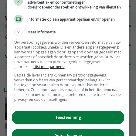
advertentie- en contentmetingen,
Zuivel NL
€ 269,00
€ 7,00
doelgroepenonderzoek en ontwikkeling van diensten
Vleeskuikens 2001-2600 gr
Informatie op een apparaat opslaan en/of openen
Barneveld
€ 1,09
~
€ 1,11
Meer informatie
Gerst
Uw persoonsgegevens worden verwerkt en informatie van uw
Groningen
€ 197,00
€ 2,00
apparaat (cookies, unieke ID's en andere apparaatgegevens)
kan worden opgeslagen door, geopend door en gedeeld met
Volle melkpoeder
4 partners of specifiek door deze site worden gebruikt. Wij en
onze partners kunnen precieze geolocatiegegevens
Zuivel NL
€ 345,00
€ 20,00
gebruiken.
Lijst met partners.
Bepaalde leveranciers kunnen uw persoonsgegevens
MEER MARKTPRIJZEN
verwerken op basis van gerechtvaardigd belang. U kunt
hiertegen bezwaar maken door uw opties hieronder te
LAATSTE NIEUWS
beheren. Zoek onderaan deze pagina of in het sitemenu naar
een link om uw toestemming te beheren of in te trekken via de
privacy- en cookie-instellingen.
Kamervragen over onttrekkingsverbod,
minister spreekt van ‘ondernemersrisico’
GISTEREN, 16:27
Toestemming
‘Rendement van Krullvarkens komt van de
overkant’
Opties beheren