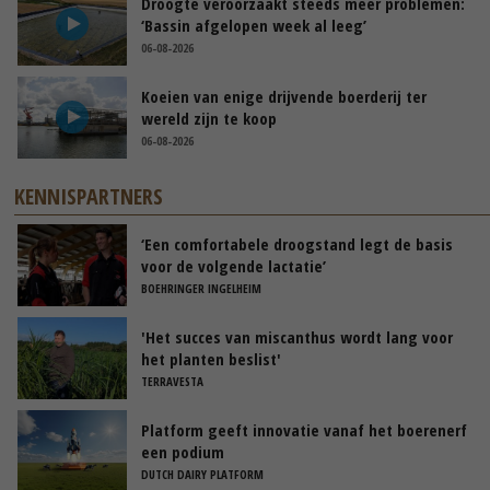
Droogte veroorzaakt steeds meer problemen:
‘Bassin afgelopen week al leeg’
06-08-2026
Koeien van enige drijvende boerderij ter
wereld zijn te koop
06-08-2026
KENNISPARTNERS
‘Een comfortabele droogstand legt de basis
voor de volgende lactatie’
BOEHRINGER INGELHEIM
'Het succes van miscanthus wordt lang voor
het planten beslist'
TERRAVESTA
Platform geeft innovatie vanaf het boerenerf
een podium
DUTCH DAIRY PLATFORM