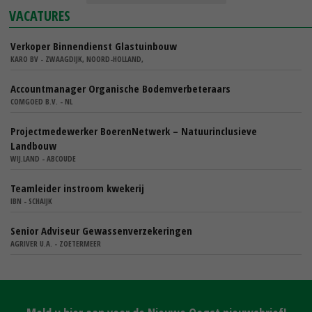
VACATURES
Verkoper Binnendienst Glastuinbouw
KARO BV - ZWAAGDIJK, NOORD-HOLLAND,
Accountmanager Organische Bodemverbeteraars
COMGOED B.V. - NL
Projectmedewerker BoerenNetwerk – Natuurinclusieve
Landbouw
WIJ.LAND - ABCOUDE
Teamleider instroom kwekerij
IBN - SCHAIJK
Senior Adviseur Gewassenverzekeringen
AGRIVER U.A. - ZOETERMEER