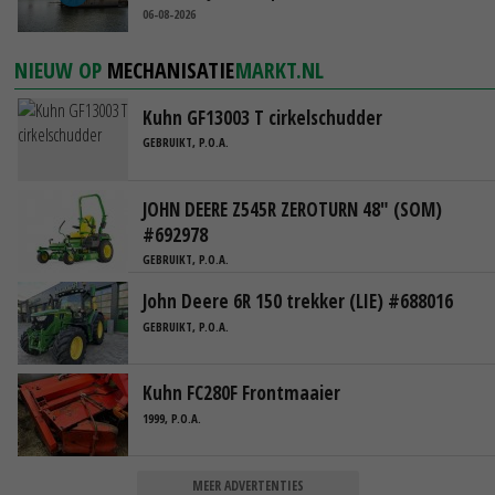
06-08-2026
NIEUW OP
MECHANISATIE
MARKT.NL
Kuhn GF13003 T cirkelschudder
GEBRUIKT, P.O.A.
JOHN DEERE Z545R ZEROTURN 48" (SOM)
#692978
GEBRUIKT, P.O.A.
John Deere 6R 150 trekker (LIE) #688016
GEBRUIKT, P.O.A.
Kuhn FC280F Frontmaaier
1999, P.O.A.
MEER ADVERTENTIES