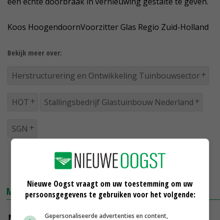
een echte doorbraak in vernieuwing gestalte te geven.
Koos Hoogendoorn
Voorzitter Glas Regio Zuid-Holland
Bekijk meer over:
Herstructurering en Ontwikkeling Tuinbouwsector
HOT
Stallingsbedrijf Glastuinbouw Nederland
SGN
Nieuwe Oogst vraagt om uw toestemming om uw
MARKTPRIJZEN
persoonsgegevens te gebruiken voor het volgende:
Gepersonaliseerde advertenties en content,
Magere melkpoeder