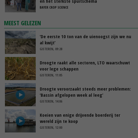
en het sterkste spuitschema
BAYER CROP SCIENCE
MEEST GELEZEN
‘De eerste 10 ton van de uienoogst zijn we nu
al kwijt’
GISTEREN, 09:28
Droogte raakt alle sectoren, LTO waarschuwt
voor lege schappen
GISTEREN, 11:05
Droogte veroorzaakt steeds meer problemen:
‘Bassin afgelopen week al leeg’
GISTEREN, 14:06
Koeien van enige drijvende boerderij ter
wereld zijn te koop
GISTEREN, 12:00