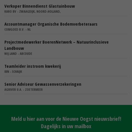
Verkoper Binnendienst Glastuinbouw
KARO BV - ZWAAGDIJK, NOORD-HOLLAND,
Accountmanager Organische Bodemverbeteraars
COMGOED B.V. - NL
Projectmedewerker BoerenNetwerk – Natuurinclusieve
Landbouw
WIJ.LAND - ABCOUDE
Teamleider instroom kwekerij
IBN - SCHAIJK
Senior Adviseur Gewassenverzekeringen
AGRIVER U.A. - ZOETERMEER
Meld u hier aan voor de Nieuwe Oogst nieuwsbrief!
Dagelijks in uw mailbox