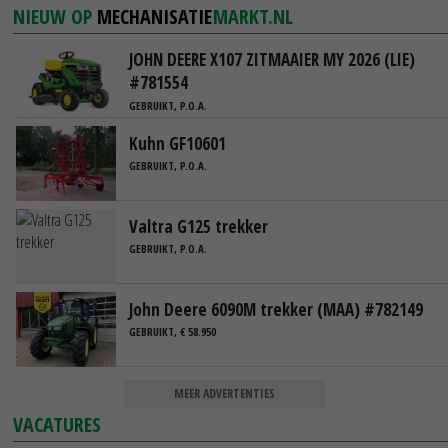
NIEUW OP
MECHANISATIE
MARKT.NL
JOHN DEERE X107 ZITMAAIER MY 2026 (LIE)
#781554
GEBRUIKT, P.O.A.
Kuhn GF10601
GEBRUIKT, P.O.A.
Valtra G125 trekker
GEBRUIKT, P.O.A.
John Deere 6090M trekker (MAA) #782149
GEBRUIKT, € 58.950
MEER ADVERTENTIES
VACATURES