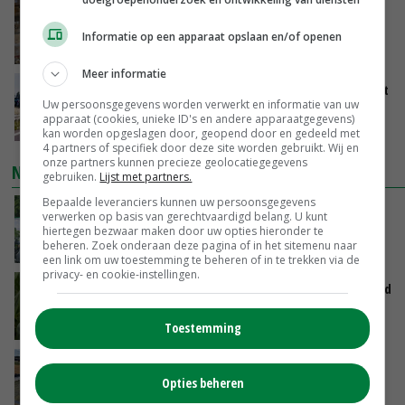
Eierprijzen lijken dieptepunt achter zich te
laten
Informatie op een apparaat opslaan en/of openen
VANDAAG, 13:27
Meer informatie
LTO en NAJK roepen leden op Brabants protest
Uw persoonsgegevens worden verwerkt en informatie van uw
te steunen
apparaat (cookies, unieke ID's en andere apparaatgegevens)
VANDAAG, 12:29
kan worden opgeslagen door, geopend door en gedeeld met
4 partners of specifiek door deze site worden gebruikt. Wij en
onze partners kunnen precieze geolocatiegegevens
NIEUWSTE VIDEO'S
gebruiken.
Lijst met partners.
Bepaalde leveranciers kunnen uw persoonsgegevens
Oekraïne-vlogger Kees Huizinga: ‘Bezoek van
verwerken op basis van gerechtvaardigd belang. U kunt
de ambassade mag zelf groente plukken’
hiertegen bezwaar maken door uw opties hieronder te
beheren. Zoek onderaan deze pagina of in het sitemenu naar
VANDAAG, 12:00
een link om uw toestemming te beheren of in te trekken via de
privacy- en cookie-instellingen.
Limburgse mais van Frijns doet het verrassend
goed
VANDAAG, 10:00
Toestemming
Droogte veroorzaakt steeds meer problemen:
Opties beheren
‘Bassin afgelopen week al leeg’
GISTEREN, 14:06