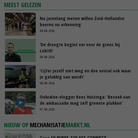
MEEST GELEZEN
Na jarenlang meten willen Zuid-Hollandse
boeren nu erkenning
08-08-2026
‘De droogte begint ver voor de grens bij
Lobith’
08-08-2026
‘Cijfer jezelf niet weg en doe vooral ook waar
je gelukkig van wordt’
08-08-2026
Oekraïne-vlogger Kees Huizinga: ‘Bezoek van
de ambassade mag zelf groente plukken’
07-08-2026
NIEUW OP
MECHANISATIE
MARKT.NL