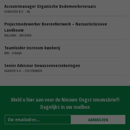
Accountmanager Organische Bodemverbeteraars
COMGOED B.V. - NL
Projectmedewerker BoerenNetwerk – Natuurinclusieve
Landbouw
WIJ.LAND - ABCOUDE
Teamleider instroom kwekerij
IBN - SCHAIJK
Senior Adviseur Gewassenverzekeringen
AGRIVER U.A. - ZOETERMEER
Meld u hier aan voor de Nieuwe Oogst nieuwsbrief!
Dagelijks in uw mailbox
AANMELDEN