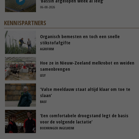
‘Bassin afgelopen week al leeg’
06-08-2026
KENNISPARTNERS
Organisch bemesten en toch een snelle
stikstofafgifte
AGRIFIRM
Hoe ze in Nieuw-Zeeland melkrobot en weiden
samenbrengen
LELY
‘Valse meeldauw staat altijd klaar om toe te
slaan’
BASF
‘Een comfortabele droogstand legt de basis
voor de volgende lactatie’
BOEHRINGER INGELHEIM