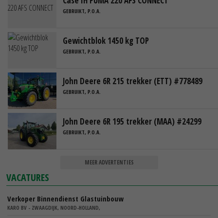
Case IH PUMA 220 AFS CONNECT
GEBRUIKT, P.O.A.
Gewichtblok 1450 kg TOP
GEBRUIKT, P.O.A.
John Deere 6R 215 trekker (ETT) #778489
GEBRUIKT, P.O.A.
John Deere 6R 195 trekker (MAA) #24299
GEBRUIKT, P.O.A.
MEER ADVERTENTIES
VACATURES
Verkoper Binnendienst Glastuinbouw
KARO BV - ZWAAGDIJK, NOORD-HOLLAND,