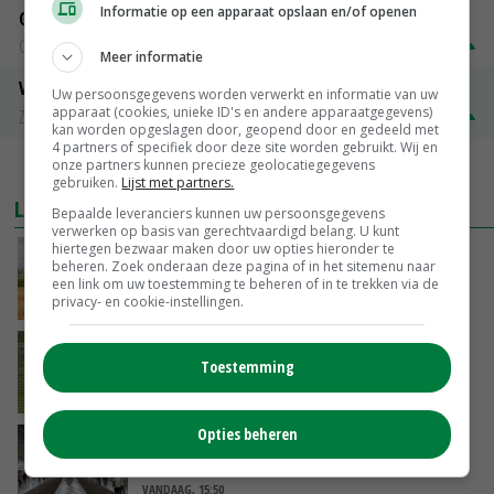
Informatie op een apparaat opslaan en/of openen
Gerst
Groningen
€ 197,00
€ 2,00
Meer informatie
Volle melkpoeder
Uw persoonsgegevens worden verwerkt en informatie van uw
apparaat (cookies, unieke ID's en andere apparaatgegevens)
Zuivel NL
€ 345,00
€ 20,00
kan worden opgeslagen door, geopend door en gedeeld met
4 partners of specifiek door deze site worden gebruikt. Wij en
onze partners kunnen precieze geolocatiegegevens
MEER MARKTPRIJZEN
gebruiken.
Lijst met partners.
LAATSTE NIEUWS
Bepaalde leveranciers kunnen uw persoonsgegevens
verwerken op basis van gerechtvaardigd belang. U kunt
hiertegen bezwaar maken door uw opties hieronder te
Onttrekkingsverboden voor grondwater in
beheren. Zoek onderaan deze pagina of in het sitemenu naar
Twente, Achterhoek en rand Veluwe
een link om uw toestemming te beheren of in te trekken via de
privacy- en cookie-instellingen.
VANDAAG, 17:02
Fritesnotering stijgt door tot maximaal 30
Toestemming
euro
VANDAAG, 16:39
Opties beheren
Brandschone pluimveestallen in Herpen
trekken honderden bezoekers
VANDAAG, 15:50