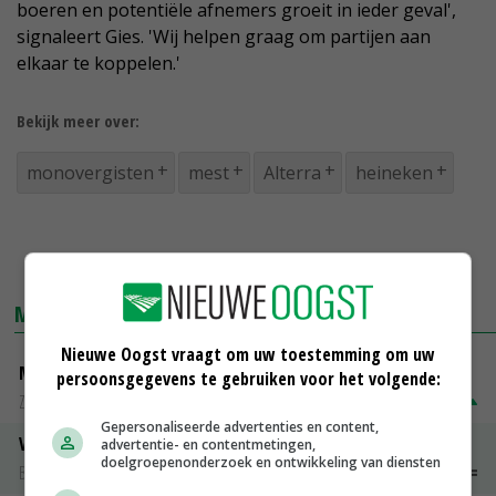
boeren en potentiële afnemers groeit in ieder geval',
signaleert Gies. 'Wij helpen graag om partijen aan
elkaar te koppelen.'
Bekijk meer over:
monovergisten
mest
Alterra
heineken
MARKTPRIJZEN
Nieuwe Oogst vraagt om uw toestemming om uw
Magere melkpoeder
persoonsgegevens te gebruiken voor het volgende:
Zuivel NL
€ 269,00
€ 7,00
Gepersonaliseerde advertenties en content,
Vleeskuikens 2001-2600 gr
advertentie- en contentmetingen,
doelgroepenonderzoek en ontwikkeling van diensten
Barneveld
€ 1,09
~
€ 1,11