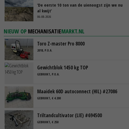
‘De eerste 10 ton van de uienoogst zijn we nu
al kwijt’
06-08-2026
NIEUW OP
MECHANISATIE
MARKT.NL
Toro Z-master Pro 8000
2018, P.O.A.
Gewichtblok 1450 kg TOP
GEBRUIKT, P.O.A.
Maaidek 60D autoconnect (HIL) #27086
GEBRUIKT, € 4.200
Triltandcultivator (LIE) #694500
GEBRUIKT, € 250