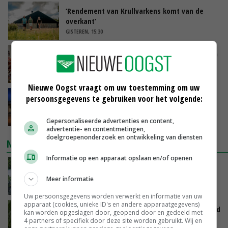
‘Rendement van Krullvarkens komt van de
overkant’
GISTEREN, 15:30
Oorlogen en El Niño stuwen voedselprijzen op
GISTEREN, 15:04
Nieuwe Oogst vraagt om uw toestemming om uw
Nettowinst Royal A-ware onder druk ondanks
persoonsgegevens te gebruiken voor het volgende:
hogere omzet
GISTEREN, 14:35
Gepersonaliseerde advertenties en content,
advertentie- en contentmetingen,
doelgroepenonderzoek en ontwikkeling van diensten
NIEUWSTE VIDEO'S
Informatie op een apparaat opslaan en/of openen
Oekraïne-vlogger Kees Huizinga: ‘Bezoek van
de ambassade mag zelf groente plukken’
Meer informatie
GISTEREN, 12:00
Uw persoonsgegevens worden verwerkt en informatie van uw
apparaat (cookies, unieke ID's en andere apparaatgegevens)
Limburgse mais van Frijns doet het verrassend
kan worden opgeslagen door, geopend door en gedeeld met
goed
4 partners of specifiek door deze site worden gebruikt. Wij en