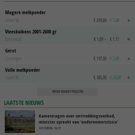
Magere melkpoeder
Zuivel NL
€ 269,00
€ 7,00
Vleeskuikens 2001-2600 gr
Barneveld
€ 1,09
~
€ 1,11
Gerst
Groningen
€ 197,00
€ 2,00
Volle melkpoeder
Zuivel NL
€ 345,00
€ 20,00
MEER MARKTPRIJZEN
LAATSTE NIEUWS
Kamervragen over onttrekkingsverbod,
minister spreekt van ‘ondernemersrisico’
GISTEREN, 16:27