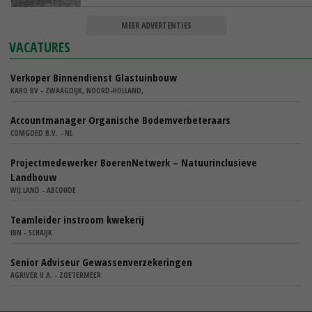
MEER ADVERTENTIES
VACATURES
Verkoper Binnendienst Glastuinbouw
KARO BV - ZWAAGDIJK, NOORD-HOLLAND,
Accountmanager Organische Bodemverbeteraars
COMGOED B.V. - NL
Projectmedewerker BoerenNetwerk – Natuurinclusieve
Landbouw
WIJ.LAND - ABCOUDE
Teamleider instroom kwekerij
IBN - SCHAIJK
Senior Adviseur Gewassenverzekeringen
AGRIVER U.A. - ZOETERMEER