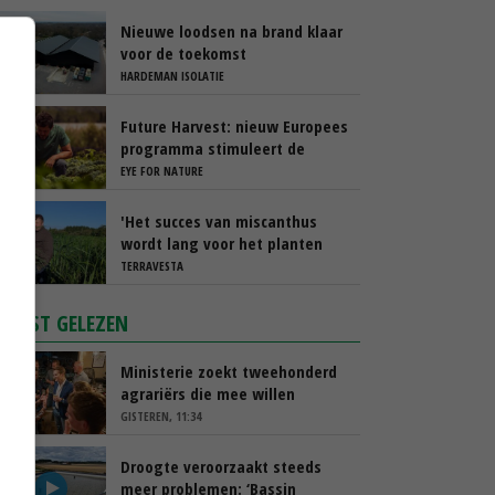
Nieuwe loodsen na brand klaar
voor de toekomst
HARDEMAN ISOLATIE
Future Harvest: nieuw Europees
programma stimuleert de
nieuwe generatie boeren in
EYE FOR NATURE
Nederland
'Het succes van miscanthus
wordt lang voor het planten
beslist'
TERRAVESTA
MEEST GELEZEN
Ministerie zoekt tweehonderd
agrariërs die mee willen
denken
GISTEREN, 11:34
Droogte veroorzaakt steeds
meer problemen: ‘Bassin