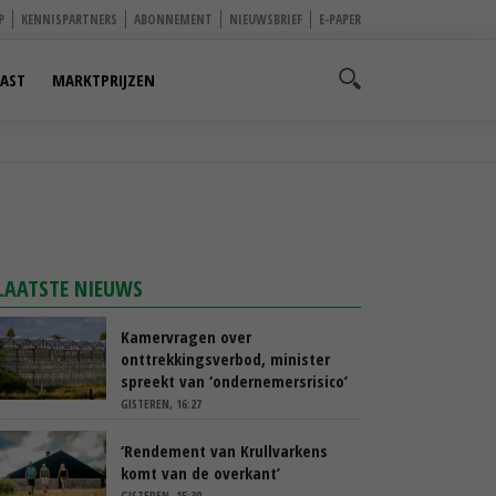
P
KENNISPARTNERS
ABONNEMENT
NIEUWSBRIEF
E-PAPER
AST
MARKTPRIJZEN
LAATSTE NIEUWS
Kamervragen over
onttrekkingsverbod, minister
spreekt van ‘ondernemersrisico’
GISTEREN, 16:27
‘Rendement van Krullvarkens
komt van de overkant’
GISTEREN, 15:30