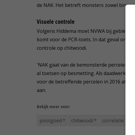
de NAK. Het betreft monsters zowel binnen a
Visuele controle
Volgens Hiddema moet NVWA bij gebleken corr
komt voor de PCR-toets. In dat geval onde
controle op chitwoodi.
'NAK gaat van de bemonsterde percelen ko
al toetsen op besmetting. Als daadwerkelijk
voor de betreffende percelen in 2016 al een 
aan.
Bekijk meer over:
pootgoed
chitwoodi
correlatie