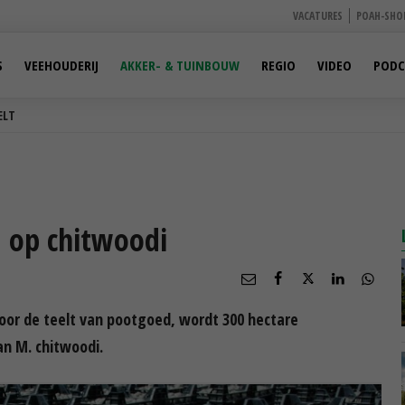
VACATURES
POAH-SHO
S
VEEHOUDERIJ
AKKER- & TUINBOUW
REGIO
VIDEO
PODC
ELT
 op chitwoodi
oor de teelt van pootgoed, wordt 300 hectare
n M. chitwoodi.