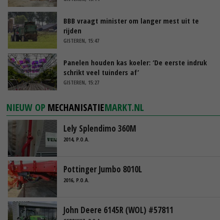
BBB vraagt minister om langer mest uit te
rijden
GISTEREN, 15:47
Panelen houden kas koeler: ‘De eerste indruk
schrikt veel tuinders af’
GISTEREN, 15:27
NIEUW OP
MECHANISATIE
MARKT.NL
Lely Splendimo 360M
2014, P.O.A.
Pottinger Jumbo 8010L
2016, P.O.A.
John Deere 6145R (WOL) #57811