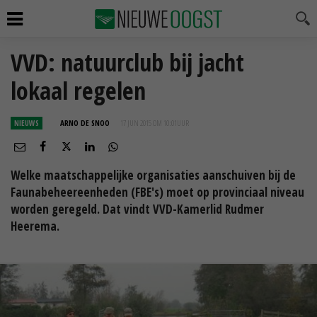
VVD: natuurclub bij jacht
lokaal regelen
NIEUWS
ARNO DE SNOO
17 JUN 2015 OM 10:01
UUR
Welke maatschappelijke organisaties aanschuiven bij de
Faunabeheereenheden (FBE's) moet op provinciaal niveau
worden geregeld. Dat vindt VVD-Kamerlid Rudmer
Heerema.