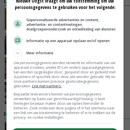
LAATSTE NIEUWS
Nieuwe Oogst vraagt om uw toestemming om uw
persoonsgegevens te gebruiken voor het volgende:
Droogte raakt alle sectoren, LTO waarschuwt
voor lege schappen
Gepersonaliseerde advertenties en content,
advertentie- en contentmetingen,
VANDAAG, 11:05
doelgroepenonderzoek en ontwikkeling van diensten
‘Het is letterlijk en figuurlijk een hete zomer’
Informatie op een apparaat opslaan en/of openen
VANDAAG, 11:00
Meer informatie
Argentinië hervat export van pluimveevlees
Uw persoonsgegevens worden verwerkt en informatie van uw
apparaat (cookies, unieke ID's en andere apparaatgegevens)
naar EU
kan worden opgeslagen door, geopend door en gedeeld met
VANDAAG, 10:39
4 partners of specifiek door deze site worden gebruikt. Wij en
onze partners kunnen precieze geolocatiegegevens
gebruiken.
Lijst met partners.
Plotselinge prijsstijging geeft varkensmarkt
nieuw perspectief
Bepaalde leveranciers kunnen uw persoonsgegevens
verwerken op basis van gerechtvaardigd belang. U kunt
VANDAAG, 10:02
hiertegen bezwaar maken door uw opties hieronder te
beheren. Zoek onderaan deze pagina of in het sitemenu naar
NIEUWSTE VIDEO'S
een link om uw toestemming te beheren of in te trekken via de
privacy- en cookie-instellingen.
Danique in Canada: ‘Superveel schik gehad