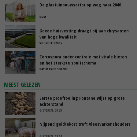
De glastuinbouwsector op weg naar 2040
NVM
Goede huisvesting draagt bij aan chrysanten
van hoge kwaliteit
VOORDEELUNITS
Cercospora onder controle met vitale bieten
en het sterkste spuitschema
BAYER CROP SCIENCE
MEEST GELEZEN
Eerste proefrooiing Fontane wijst op grote
achterstand
GISTEREN, 09:35
Nijpend geldtekort treft vleesvarkenshouders
GISTEREN, 13:14