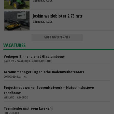
GEBRUIKT, P.O.A.
Joskin weidebloter 2.75 mtr
GEBRUIKT, P.O.A.
MEER ADVERTENTIES
VACATURES
Verkoper Binnendienst Glastuinbouw
KARO BV - ZWAAGDIJK, NOORD-HOLLAND,
Accountmanager Organische Bodemverbeteraars
COMGOED B.V. - NL
Projectmedewerker BoerenNetwerk – Natuurinclusieve
Landbouw
WIJ.LAND - ABCOUDE
Teamleider instroom kwekerij
IBN - SCHAIJK