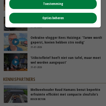
tijdens stage’
Toestemming
04-08-2026
POAH!: Fendt 1042
Opties beheren
01-08-2026
Oekraïne-vlogger Kees Huizinga: ‘Tarwe wordt
geperst, koeien hebben stro nodig’
31-07-2026
‘Stikstofbrief hoeft niet van tafel, maar moet
wel worden aangepast’
31-07-2026
KENNISPARTNERS
Melkveehouder Ruud Hamans benut beperkte
erfruimte efficiënt met compacte sleufsilo’s
BOSCH BETON