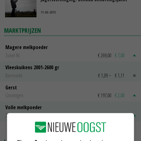
11-06-2015
MARKTPRIJZEN
Magere melkpoeder
Zuivel NL
€ 269,00
€ 7,00
Vleeskuikens 2001-2600 gr
Barneveld
€ 1,09
~
€ 1,11
Gerst
Groningen
€ 197,00
€ 2,00
Volle melkpoeder
Zuivel NL
€ 345,00
€ 20,00
MEER MARKTPRIJZEN