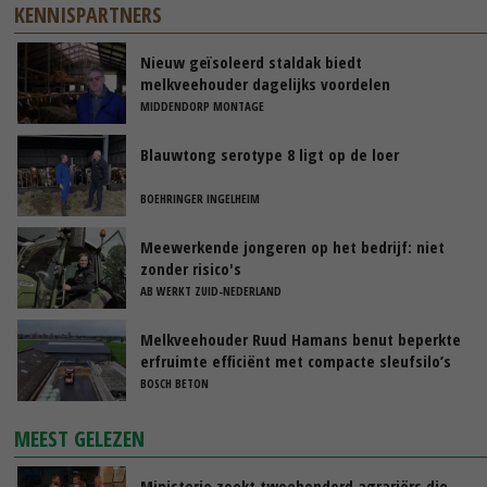
KENNISPARTNERS
Nieuw geïsoleerd staldak biedt
melkveehouder dagelijks voordelen
MIDDENDORP MONTAGE
Blauwtong serotype 8 ligt op de loer
BOEHRINGER INGELHEIM
Meewerkende jongeren op het bedrijf: niet
zonder risico's
AB WERKT ZUID-NEDERLAND
Melkveehouder Ruud Hamans benut beperkte
erfruimte efficiënt met compacte sleufsilo’s
BOSCH BETON
MEEST GELEZEN
Ministerie zoekt tweehonderd agrariërs die