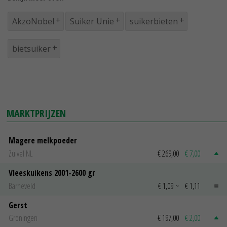
AkzoNobel
Suiker Unie
suikerbieten
bietsuiker
MARKTPRIJZEN
Magere melkpoeder
Zuivel NL
€ 269,00
€ 7,00
Vleeskuikens 2001-2600 gr
Barneveld
€ 1,09
~
€ 1,11
Gerst
Groningen
€ 197,00
€ 2,00