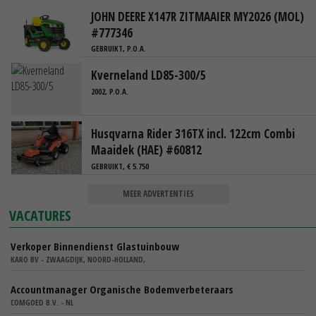
JOHN DEERE X147R ZITMAAIER MY2026 (MOL)
#777346
GEBRUIKT, P.O.A.
Kverneland LD85-300/5
2002, P.O.A.
Husqvarna Rider 316TX incl. 122cm Combi
Maaidek (HAE) #60812
GEBRUIKT, € 5.750
MEER ADVERTENTIES
VACATURES
Verkoper Binnendienst Glastuinbouw
KARO BV - ZWAAGDIJK, NOORD-HOLLAND,
Accountmanager Organische Bodemverbeteraars
COMGOED B.V. - NL