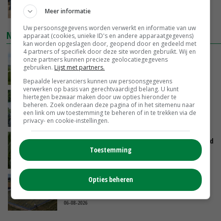
VANDAAG, 07:00
Meer informatie
Uw persoonsgegevens worden verwerkt en informatie van uw
NIEUWSTE VIDEO'S
apparaat (cookies, unieke ID's en andere apparaatgegevens)
kan worden opgeslagen door, geopend door en gedeeld met
4 partners of specifiek door deze site worden gebruikt. Wij en
POAH!: John Deere 7730
onze partners kunnen precieze geolocatiegegevens
gebruiken.
Lijst met partners.
VANDAAG, 10:00
Bepaalde leveranciers kunnen uw persoonsgegevens
verwerken op basis van gerechtvaardigd belang. U kunt
hiertegen bezwaar maken door uw opties hieronder te
Oekraïne-vlogger Kees Huizinga: ‘Bezoek van
beheren. Zoek onderaan deze pagina of in het sitemenu naar
de ambassade mag zelf groente plukken’
een link om uw toestemming te beheren of in te trekken via de
GISTEREN, 12:00
privacy- en cookie-instellingen.
Limburgse mais van Frijns doet het verrassend
Toestemming
goed
GISTEREN, 10:00
Opties beheren
Droogte veroorzaakt steeds meer problemen:
‘Bassin afgelopen week al leeg’
06-08-2026