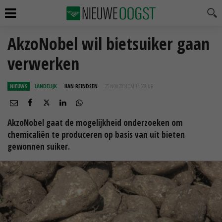
AkzoNobel wil bietsuiker gaan
verwerken
NIEUWS
LANDELIJK
HAN REINDSEN
25 NOV 2014 OM 14:53
UUR
AkzoNobel gaat de mogelijkheid onderzoeken om
chemicaliën te produceren op basis van uit bieten
gewonnen suiker.