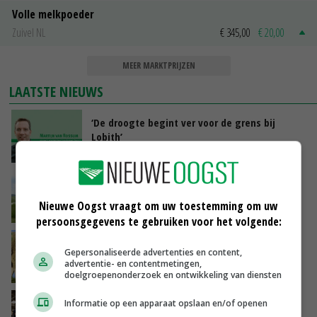
Volle melkpoeder
Zuivel NL
€ 345,00
€ 20,00
MEER MARKTPRIJZEN
LAATSTE NIEUWS
‘De droogte begint ver voor de grens bij
Lobith’
VANDAAG, 11:00
POAH!: John Deere 7730
Nieuwe Oogst vraagt om uw toestemming om uw
VANDAAG, 10:00
persoonsgegevens te gebruiken voor het volgende:
Geen vee meer op Noord-Hollandse zeedijken
Gepersonaliseerde advertenties en content,
door aanhoudende droogte
advertentie- en contentmetingen,
VANDAAG, 09:48
doelgroepenonderzoek en ontwikkeling van diensten
Na jarenlang meten willen Zuid-Hollandse
Informatie op een apparaat opslaan en/of openen
boeren nu erkenning