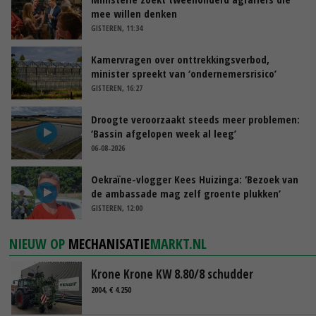
mee willen denken
GISTEREN, 11:34
Kamervragen over onttrekkingsverbod,
minister spreekt van ‘ondernemersrisico’
GISTEREN, 16:27
Droogte veroorzaakt steeds meer problemen:
‘Bassin afgelopen week al leeg’
06-08-2026
Oekraïne-vlogger Kees Huizinga: ‘Bezoek van
de ambassade mag zelf groente plukken’
GISTEREN, 12:00
NIEUW OP
MECHANISATIE
MARKT.NL
Krone Krone KW 8.80/8 schudder
2004, € 4.250