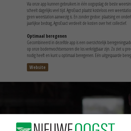
Via onze app kunnen gebruikers in één oogopslag de beste weersinf
scheelt dagelijks veel tijd. AgroExact plaatst kosteloos een weersta
geen weerstation aanwezig is. En zonder gedoe: plaatsing en onder
jaarlijkse bedrag, AgroExact verdeelt de kosten over het collectief.
Optimaal beregenen
Gecombineerd in dezelfde app is een overzichtelijk beregeningsadv
op onze bodemvochtsensoren die los verkrijgbaar zijn. Zo ziet u 
nodig heeft en kunt u optimaal beregenen. Eén uitgespaarde bereg
Website