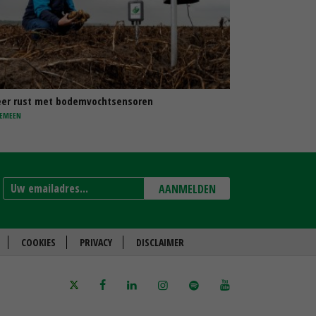
er rust met bodemvochtsensoren
EMEEN
AANMELDEN
COOKIES
PRIVACY
DISCLAIMER