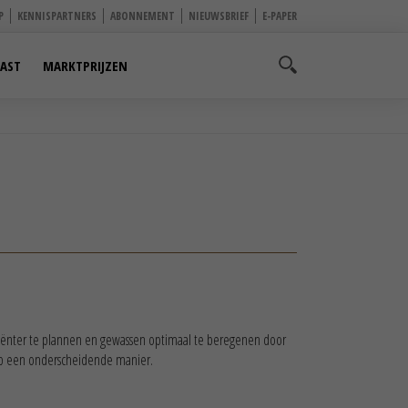
P
KENNISPARTNERS
ABONNEMENT
NIEUWSBRIEF
E-PAPER
AST
MARKTPRIJZEN
iciënter te plannen en gewassen optimaal te beregenen door
 op een onderscheidende manier.