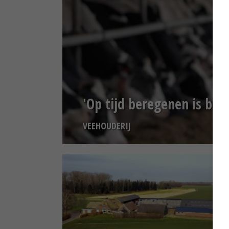
'Op tijd beregenen is beh
VEEHOUDERIJ