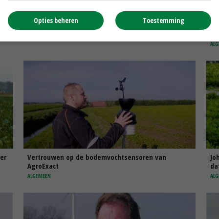
Opties beheren
Toestemming
Bodemvochtsensor helpt bij optimale beregening
We
be
ALGEMEEN
ALG
er
Vertrouwen op de bodemvochtsensoren van
Jo
AgroExact
da
ALGEMEEN
ALG