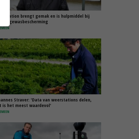
erstation brengt gemak en is hulpmiddel bij
tere gewasbescherming
EMEEN
hannes Straver: 'Data van weerstations delen,
t is het meest waardevol'
EMEEN