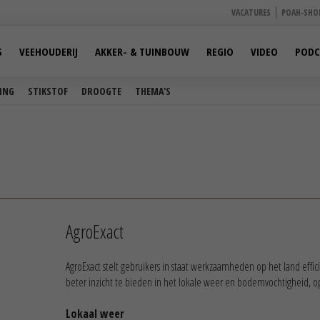
VACATURES
POAH-SHO
S
VEEHOUDERIJ
AKKER- & TUINBOUW
REGIO
VIDEO
PODC
ING
STIKSTOF
DROOGTE
THEMA'S
AgroExact
AgroExact stelt gebruikers in staat werkzaamheden op het land eff
beter inzicht te bieden in het lokale weer en bodemvochtigheid,
Lokaal weer