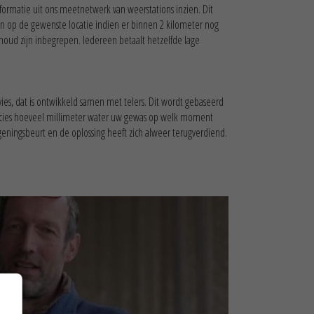
ormatie uit ons meetnetwerk van weerstations inzien. Dit
tion op de gewenste locatie indien er binnen 2 kilometer nog
houd zijn inbegrepen. Iedereen betaalt hetzelfde lage
ies, dat is ontwikkeld samen met telers. Dit wordt gebaseerd
precies hoeveel millimeter water uw gewas op welk moment
eningsbeurt en de oplossing heeft zich alweer terugverdiend.