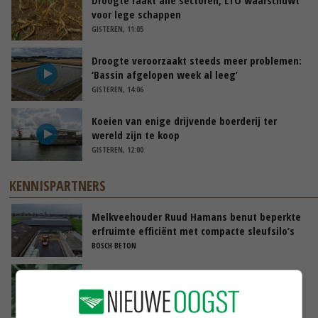
voor lege schappen
GISTEREN, 11:05
Droogte veroorzaakt steeds meer problemen:
‘Bassin afgelopen week al leeg’
GISTEREN, 14:06
Koeien van enige drijvende boerderij ter
wereld zijn te koop
GISTEREN, 12:00
KENNISPARTNERS
Melkveehouder Ruud Hamans benut beperkte
erfruimte efficiënt met compacte sleufsilo’s
BOSCH BETON
Meer lucht in uienstrategie tegen
bladvlekkenziekte en stemphylium
BAYER CROP SCIENCE