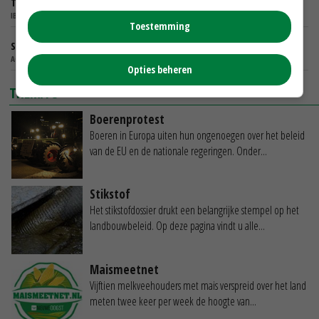
Teamleider instroom kwekerij
IBN - SCHAIJK
Toestemming
Senior Adviseur Gewassenverzekeringen
AGRIVER U.A. - ZOETERMEER
Opties beheren
THEMA'S
Boerenprotest
Boeren in Europa uiten hun ongenoegen over het beleid
van de EU en de nationale regeringen. Onder...
Stikstof
Het stikstofdossier drukt een belangrijke stempel op het
landbouwbeleid. Op deze pagina vindt u alle...
Maismeetnet
Vijftien melkveehouders met mais verspreid over het land
meten twee keer per week de hoogte van...