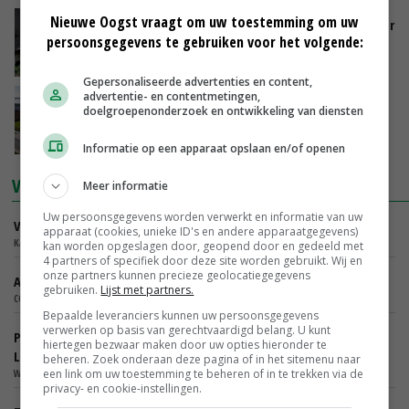
Nieuwe Oogst vraagt om uw toestemming om uw
Tips voor het voeren van koeien bij warm weer
persoonsgegevens te gebruiken voor het volgende:
SPEERSTRA FEED INGREDIENTS
Gepersonaliseerde advertenties en content,
advertentie- en contentmetingen,
Goede huisvesting draagt bij aan chrysanten
doelgroepenonderzoek en ontwikkeling van diensten
van hoge kwaliteit
VOORDEELUNITS
Informatie op een apparaat opslaan en/of openen
VACATURES
Meer informatie
Uw persoonsgegevens worden verwerkt en informatie van uw
Verkoper Binnendienst Glastuinbouw
apparaat (cookies, unieke ID's en andere apparaatgegevens)
KARO BV - ZWAAGDIJK, NOORD-HOLLAND,
kan worden opgeslagen door, geopend door en gedeeld met
4 partners of specifiek door deze site worden gebruikt. Wij en
onze partners kunnen precieze geolocatiegegevens
Accountmanager Organische Bodemverbeteraars
gebruiken.
Lijst met partners.
COMGOED B.V. - NL
Bepaalde leveranciers kunnen uw persoonsgegevens
verwerken op basis van gerechtvaardigd belang. U kunt
Projectmedewerker BoerenNetwerk – Natuurinclusieve
hiertegen bezwaar maken door uw opties hieronder te
Landbouw
beheren. Zoek onderaan deze pagina of in het sitemenu naar
WIJ.LAND - ABCOUDE
een link om uw toestemming te beheren of in te trekken via de
privacy- en cookie-instellingen.