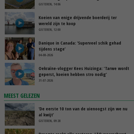
GISTEREN, 14:06
Koeien van enige drijvende boerderij ter
wereld zijn te koop
GISTEREN, 12:00
Danique in Canada: ‘Superveel schik gehad
tijdens stage’
04-08-2026
Oekraïne-vlogger Kees Huizinga: ‘Tarwe wordt
geperst, koeien hebben stro nodig’
31-07-2026
MEEST GELEZEN
‘De eerste 10 ton van de uienoogst zijn we nu
al kwijt’
GISTEREN, 09:28
Droogte raakt alle sectoren, LTO waarschuwt