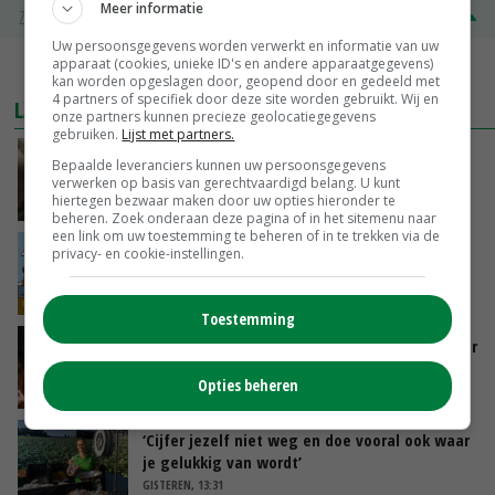
Meer informatie
Zuivel NL
€ 345,00
€ 20,00
Uw persoonsgegevens worden verwerkt en informatie van uw
apparaat (cookies, unieke ID's en andere apparaatgegevens)
MEER MARKTPRIJZEN
kan worden opgeslagen door, geopend door en gedeeld met
4 partners of specifiek door deze site worden gebruikt. Wij en
LAATSTE NIEUWS
onze partners kunnen precieze geolocatiegegevens
gebruiken.
Lijst met partners.
‘Samenwerking A-ware en Amalthea gaat
Bepaalde leveranciers kunnen uw persoonsgegevens
zorgen voor meer balans’
verwerken op basis van gerechtvaardigd belang. U kunt
hiertegen bezwaar maken door uw opties hieronder te
GISTEREN, 16:01
beheren. Zoek onderaan deze pagina of in het sitemenu naar
een link om uw toestemming te beheren of in te trekken via de
Internationale vraag naar geitenzuivel blijft
privacy- en cookie-instellingen.
groot: Nederland in Europese top
GISTEREN, 15:33
Toestemming
Vlaamse varkensstapel krimpt, pluimveesector
groeit door schaalvergroting
Opties beheren
GISTEREN, 15:20
‘Cijfer jezelf niet weg en doe vooral ook waar
je gelukkig van wordt’
GISTEREN, 13:31