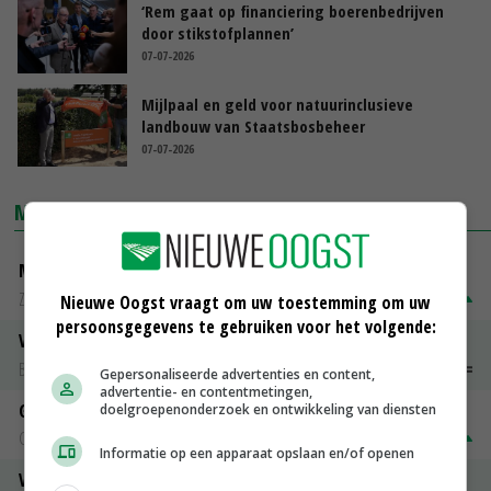
‘Rem gaat op financiering boerenbedrijven
door stikstofplannen’
07-07-2026
Mijlpaal en geld voor natuurinclusieve
landbouw van Staatsbosbeheer
07-07-2026
MARKTPRIJZEN
Magere melkpoeder
Zuivel NL
€ 269,00
€ 7,00
Nieuwe Oogst vraagt om uw toestemming om uw
persoonsgegevens te gebruiken voor het volgende:
Vleeskuikens 2001-2600 gr
Barneveld
€ 1,09
~
€ 1,11
Gepersonaliseerde advertenties en content,
advertentie- en contentmetingen,
Gerst
doelgroepenonderzoek en ontwikkeling van diensten
Groningen
€ 197,00
€ 2,00
Informatie op een apparaat opslaan en/of openen
Volle melkpoeder