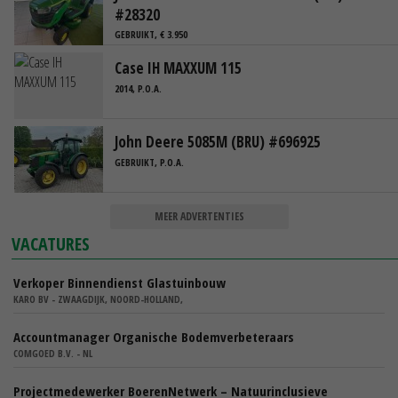
#28320
GEBRUIKT, € 3.950
Case IH MAXXUM 115
2014, P.O.A.
John Deere 5085M (BRU) #696925
GEBRUIKT, P.O.A.
MEER ADVERTENTIES
VACATURES
Verkoper Binnendienst Glastuinbouw
KARO BV - ZWAAGDIJK, NOORD-HOLLAND,
Accountmanager Organische Bodemverbeteraars
COMGOED B.V. - NL
Projectmedewerker BoerenNetwerk – Natuurinclusieve