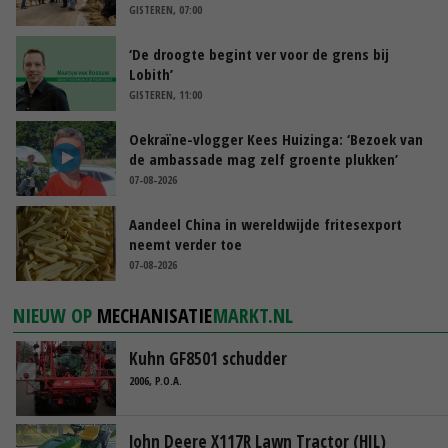
GISTEREN, 07:00
‘De droogte begint ver voor de grens bij
Lobith’
GISTEREN, 11:00
Oekraïne-vlogger Kees Huizinga: ‘Bezoek van
de ambassade mag zelf groente plukken’
07-08-2026
Aandeel China in wereldwijde fritesexport
neemt verder toe
07-08-2026
NIEUW OP
MECHANISATIE
MARKT.NL
Kuhn GF8501 schudder
2006, P.O.A.
John Deere X117R Lawn Tractor (HIL)