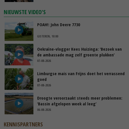
NIEUWSTE VIDEO'S
POAH!: John Deere 7730
GISTEREN, 10:00
Oekraïne-vlogger Kees Huizinga: ‘Bezoek van
de ambassade mag zelf groente plukken’
07-08-2026
Limburgse mais van Frijns doet het verrassend
goed
07-08-2026
Droogte veroorzaakt steeds meer problemen:
‘Bassin afgelopen week al leeg’
06-08-2026
KENNISPARTNERS