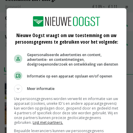
Barneveld
€ 1,09
~
€ 1,11
Gerst
Groningen
€ 197,00
€ 2,00
Nieuwe Oogst vraagt om uw toestemming om uw
Volle melkpoeder
persoonsgegevens te gebruiken voor het volgende:
Zuivel NL
€ 345,00
€ 20,00
Gepersonaliseerde advertenties en content,
MEER MARKTPRIJZEN
advertentie- en contentmetingen,
doelgroepenonderzoek en ontwikkeling van diensten
LAATSTE NIEUWS
Informatie op een apparaat opslaan en/of openen
Gemiddelde Europese melkprijs daalt licht in
juni
Meer informatie
GISTEREN, 17:04
Uw persoonsgegevens worden verwerkt en informatie van uw
apparaat (cookies, unieke ID's en andere apparaatgegevens)
Frans onderzoekcentrum bestrijkt hele
kan worden opgeslagen door, geopend door en gedeeld met
4 partners of specifiek door deze site worden gebruikt. Wij en
varkensvleesketen
onze partners kunnen precieze geolocatiegegevens
GISTEREN, 15:29
gebruiken.
Lijst met partners.
Bepaalde leveranciers kunnen uw persoonsgegevens
Emmeloord noteert eerste zaaiuien op