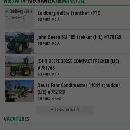
NIEUW OP
MECHANISATIE
MARKT.NL
Zuidberg Valtra fronthef +PTO
GEBRUIKT, P.O.A.
John Deere 6M 185 trekker (HIL) #778129
GEBRUIKT, P.O.A.
JOHN DEERE 3025E COMPACTTREKKER (LIE)
#781768
GEBRUIKT, P.O.A.
Deutz Fahr Condimaster 11041 schudder
(LIE) #782188
GEBRUIKT, € 4.400
MEER ADVERTENTIES
VACATURES