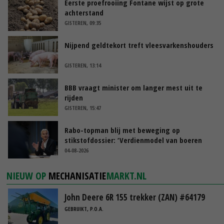
Eerste proefrooiing Fontane wijst op grote
achterstand
GISTEREN, 09:35
Nijpend geldtekort treft vleesvarkenshouders
GISTEREN, 13:14
BBB vraagt minister om langer mest uit te
rijden
GISTEREN, 15:47
Rabo-topman blij met beweging op
stikstofdossier: ‘Verdienmodel van boeren
blijft cruciaal’
04-08-2026
NIEUW OP
MECHANISATIE
MARKT.NL
John Deere 6R 155 trekker (ZAN) #64179
GEBRUIKT, P.O.A.