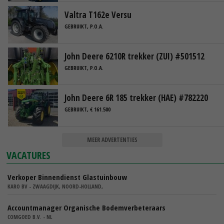
Valtra T162e Versu
GEBRUIKT, P.O.A.
John Deere 6210R trekker (ZUI) #501512
GEBRUIKT, P.O.A.
John Deere 6R 185 trekker (HAE) #782220
GEBRUIKT, € 161.500
MEER ADVERTENTIES
VACATURES
Verkoper Binnendienst Glastuinbouw
KARO BV - ZWAAGDIJK, NOORD-HOLLAND,
Accountmanager Organische Bodemverbeteraars
COMGOED B.V. - NL