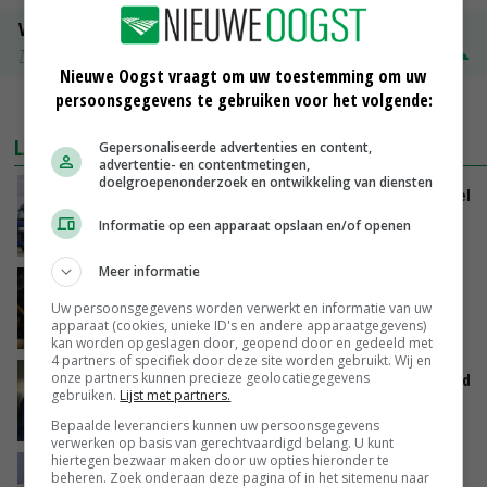
Volle melkpoeder
Zuivel NL
€ 345,00
€ 20,00
Nieuwe Oogst vraagt om uw toestemming om uw
persoonsgegevens te gebruiken voor het volgende:
MEER MARKTPRIJZEN
LAATSTE NIEUWS
Gepersonaliseerde advertenties en content,
advertentie- en contentmetingen,
doelgroepenonderzoek en ontwikkeling van diensten
ForFarmers groeit verder en ziet marktaandeel
toenemen
Informatie op een apparaat opslaan en/of openen
VANDAAG, 07:43
Meer informatie
Zalmkweker wil ‘standaard neerzetten die als
voorbeeld kan dienen voor sector’
Uw persoonsgegevens worden verwerkt en informatie van uw
apparaat (cookies, unieke ID's en andere apparaatgegevens)
VANDAAG, 06:21
kan worden opgeslagen door, geopend door en gedeeld met
4 partners of specifiek door deze site worden gebruikt. Wij en
onze partners kunnen precieze geolocatiegegevens
Jan Vernooij stopt bij Vee&Logistiek Nederland
gebruiken.
Lijst met partners.
VANDAAG, 06:00
Bepaalde leveranciers kunnen uw persoonsgegevens
verwerken op basis van gerechtvaardigd belang. U kunt
hiertegen bezwaar maken door uw opties hieronder te
China scherpt importeisen voor pootgoed aan
beheren. Zoek onderaan deze pagina of in het sitemenu naar