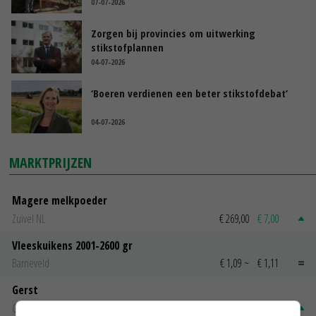
07-07-2026
Zorgen bij provincies om uitwerking
stikstofplannen
04-07-2026
‘Boeren verdienen een beter stikstofdebat’
04-07-2026
MARKTPRIJZEN
Magere melkpoeder
Zuivel NL
€ 269,00
€ 7,00
Vleeskuikens 2001-2600 gr
Barneveld
€ 1,09
~
€ 1,11
Gerst
Groningen
€ 197,00
€ 2,00