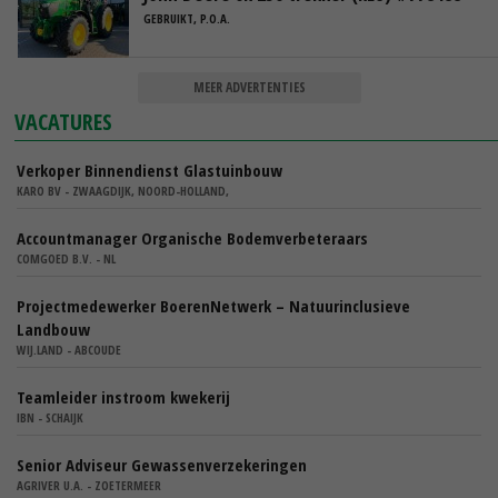
GEBRUIKT, P.O.A.
MEER ADVERTENTIES
VACATURES
Verkoper Binnendienst Glastuinbouw
KARO BV - ZWAAGDIJK, NOORD-HOLLAND,
Accountmanager Organische Bodemverbeteraars
COMGOED B.V. - NL
Projectmedewerker BoerenNetwerk – Natuurinclusieve
Landbouw
WIJ.LAND - ABCOUDE
Teamleider instroom kwekerij
IBN - SCHAIJK
Senior Adviseur Gewassenverzekeringen
AGRIVER U.A. - ZOETERMEER