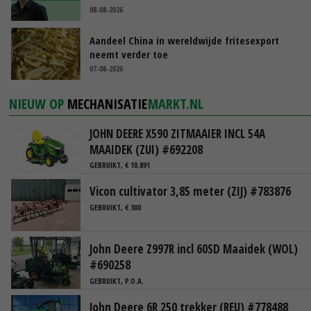
08-08-2026
Aandeel China in wereldwijde fritesexport
neemt verder toe
07-08-2026
NIEUW OP
MECHANISATIE
MARKT.NL
JOHN DEERE X590 ZITMAAIER INCL 54A
MAAIDEK (ZUI) #692208
GEBRUIKT, € 10.891
Vicon cultivator 3,85 meter (ZIJ) #783876
GEBRUIKT, € 300
John Deere Z997R incl 60SD Maaidek (WOL)
#690258
GEBRUIKT, P.O.A.
John Deere 6R 250 trekker (REU) #778488