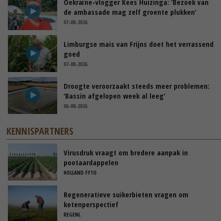
Oekraïne-vlogger Kees Huizinga: ‘Bezoek van
de ambassade mag zelf groente plukken’
07-08-2026
Limburgse mais van Frijns doet het verrassend
goed
07-08-2026
Droogte veroorzaakt steeds meer problemen:
‘Bassin afgelopen week al leeg’
06-08-2026
KENNISPARTNERS
Virusdruk vraagt om bredere aanpak in
pootaardappelen
HOLLAND FYTO
Regeneratieve suikerbieten vragen om
ketenperspectief
REGENL