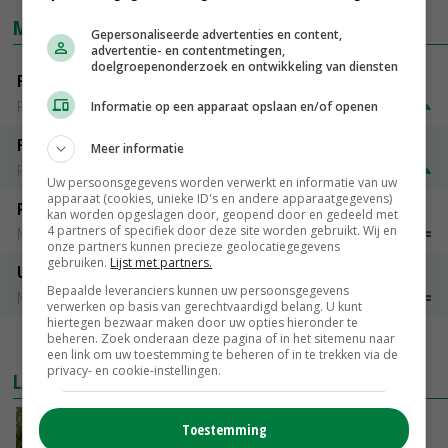
MARKTPRIJZEN
Gepersonaliseerde advertenties en content,
advertentie- en contentmetingen,
doelgroepenonderzoek en ontwikkeling van diensten
Fontane
PotatoNL
€ 15,00
~
€ 23,00
Informatie op een apparaat opslaan en/of openen
Fritesgeschikt NL Du Be
Meer informatie
PotatoNL
€ 15,00
~
€ 23,00
Uw persoonsgegevens worden verwerkt en informatie van uw
apparaat (cookies, unieke ID's en andere apparaatgegevens)
Peen
kan worden opgeslagen door, geopend door en gedeeld met
4 partners of specifiek door deze site worden gebruikt. Wij en
Noteringen
€ 26,00
~
€ 33,00
onze partners kunnen precieze geolocatiegegevens
gebruiken.
Lijst met partners.
Uien Middenmeer Geel 30-60% grof
Bepaalde leveranciers kunnen uw persoonsgegevens
Noteringen
€ 0,00
~
€ 0,00
verwerken op basis van gerechtvaardigd belang. U kunt
hiertegen bezwaar maken door uw opties hieronder te
beheren. Zoek onderaan deze pagina of in het sitemenu naar
MEER MARKTPRIJZEN
een link om uw toestemming te beheren of in te trekken via de
privacy- en cookie-instellingen.
LAATSTE NIEUWS
Hoeve Schaffersberg: basis voor vindingrijke
Toestemming
verbreders