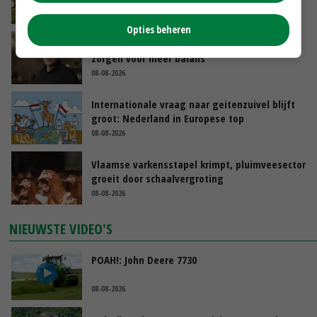
VANDAAG, 06:05
Opties beheren
‘Samenwerking A-ware en Amalthea gaat
zorgen voor meer balans’
08-08-2026
Internationale vraag naar geitenzuivel blijft
groot: Nederland in Europese top
08-08-2026
Vlaamse varkensstapel krimpt, pluimveesector
groeit door schaalvergroting
08-08-2026
NIEUWSTE VIDEO'S
POAH!: John Deere 7730
08-08-2026