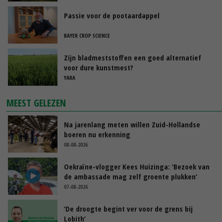
Passie voor de pootaardappel
BAYER CROP SCIENCE
Zijn bladmeststoffen een goed alternatief
voor dure kunstmest?
YARA
MEEST GELEZEN
Na jarenlang meten willen Zuid-Hollandse
boeren nu erkenning
08-08-2026
Oekraïne-vlogger Kees Huizinga: ‘Bezoek van
de ambassade mag zelf groente plukken’
07-08-2026
‘De droogte begint ver voor de grens bij
Lobith’